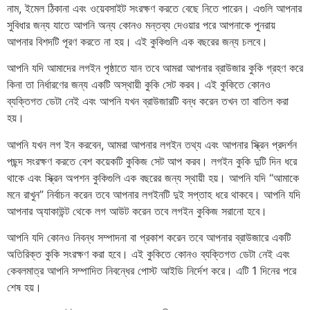
নাম, ইমেল ঠিকানা এবং ওয়েবসাইট সংরক্ষণ করতে বেছে নিতে পারেন। এগুলি আপনার
সুবিধার জন্য যাতে আপনি অন্য কোনও মন্তব্য দেওয়ার পরে আপনাকে পুনরায়
আপনার বিশদটি পূরণ করতে না হয়। এই কুকিগুলি এক বছরের জন্য চলবে।
আপনি যদি আমাদের লগইন পৃষ্ঠাতে যান তবে আমরা আপনার ব্রাউজার কুকি গ্রহণ করে
কিনা তা নির্ধারণের জন্য একটি অস্থায়ী কুকি সেট করব। এই কুকিতে কোনও
ব্যক্তিগত ডেটা নেই এবং আপনি যখন ব্রাউজারটি বন্ধ করেন তখন তা বাতিল করা
হয়।
আপনি যখন লগ ইন করবেন, আমরা আপনার লগইন তথ্য এবং আপনার স্ক্রিন প্রদর্শন
পছন্দ সংরক্ষণ করতে বেশ কয়েকটি কুকিজ সেট আপ করব। লগইন কুকি দুটি দিন ধরে
থাকে এবং স্ক্রিন অপশন কুকিগুলি এক বছরের জন্য স্থায়ী হয়। আপনি যদি “আমাকে
মনে রাখুন” নির্বাচন করেন তবে আপনার লগইনটি দুই সপ্তাহ ধরে থাকবে। আপনি যদি
আপনার অ্যাকাউন্ট থেকে লগ আউট করেন তবে লগইন কুকিজ সরানো হবে।
আপনি যদি কোনও নিবন্ধ সম্পাদনা বা প্রকাশ করেন তবে আপনার ব্রাউজারে একটি
অতিরিক্ত কুকি সংরক্ষণ করা হবে। এই কুকিতে কোনও ব্যক্তিগত ডেটা নেই এবং
কেবলমাত্র আপনি সম্পাদিত নিবন্ধের পোস্ট আইডি নির্দেশ করে। এটি 1 দিনের পরে
শেষ হয়।