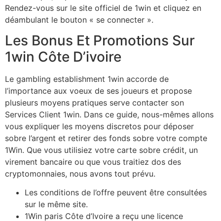
Rendez-vous sur le site officiel de 1win et cliquez en
déambulant le bouton « se connecter ».
Les Bonus Et Promotions Sur
1win Côte D’ivoire
Le gambling establishment 1win accorde de
l’importance aux voeux de ses joueurs et propose
plusieurs moyens pratiques serve contacter son
Services Client 1win. Dans ce guide, nous-mêmes allons
vous expliquer les moyens discretos pour déposer
sobre l’argent et retirer des fonds sobre votre compte
1Win. Que vous utilisiez votre carte sobre crédit, un
virement bancaire ou que vous traitiez dos des
cryptomonnaies, nous avons tout prévu.
Les conditions de l’offre peuvent être consultées
sur le même site.
1Win paris Côte d’Ivoire a reçu une licence