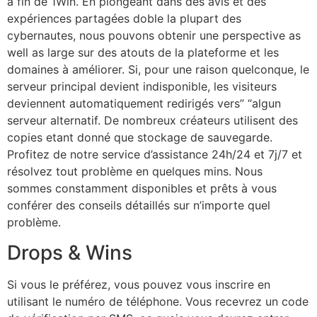
à fin de 1Win. En plongeant dans des avis et des
expériences partagées doble la plupart des
cybernautes, nous pouvons obtenir une perspective as
well as large sur des atouts de la plateforme et les
domaines à améliorer. Si, pour une raison quelconque, le
serveur principal devient indisponible, les visiteurs
deviennent automatiquement redirigés vers” “algun
serveur alternatif. De nombreux créateurs utilisent des
copies etant donné que stockage de sauvegarde.
Profitez de notre service d’assistance 24h/24 et 7j/7 et
résolvez tout problème en quelques mins. Nous
sommes constamment disponibles et prêts à vous
conférer des conseils détaillés sur n’importe quel
problème.
Drops & Wins
Si vous le préférez, vous pouvez vous inscrire en
utilisant le numéro de téléphone. Vous recevrez un code