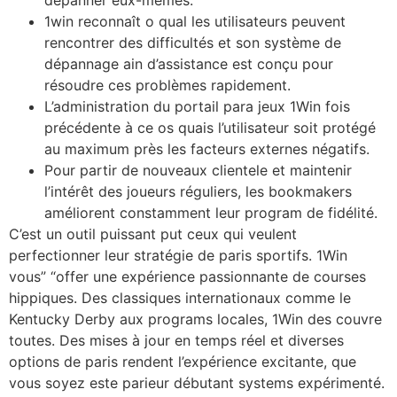
dépanner eux-mêmes.
1win reconnaît o qual les utilisateurs peuvent
rencontrer des difficultés et son système de
dépannage ain d’assistance est conçu pour
résoudre ces problèmes rapidement.
L’administration du portail para jeux 1Win fois
précédente à ce os quais l’utilisateur soit protégé
au maximum près les facteurs externes négatifs.
Pour partir de nouveaux clientele et maintenir
l’intérêt des joueurs réguliers, les bookmakers
améliorent constamment leur program de fidélité.
C’est un outil puissant put ceux qui veulent
perfectionner leur stratégie de paris sportifs. 1Win
vous” “offer une expérience passionnante de courses
hippiques. Des classiques internationaux comme le
Kentucky Derby aux programs locales, 1Win des couvre
toutes. Des mises à jour en temps réel et diverses
options de paris rendent l’expérience excitante, que
vous soyez este parieur débutant systems expérimenté.