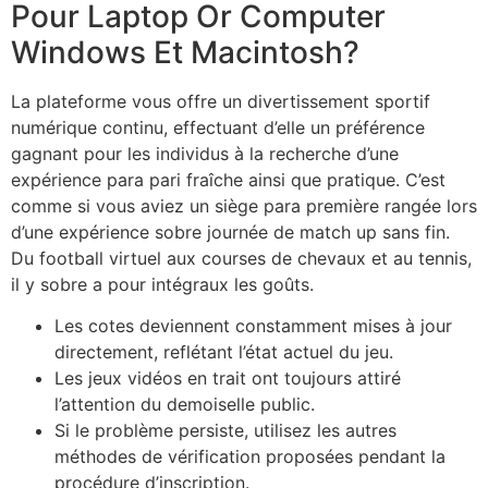
Pour Laptop Or Computer
Windows Et Macintosh?
La plateforme vous offre un divertissement sportif
numérique continu, effectuant d’elle un préférence
gagnant pour les individus à la recherche d’une
expérience para pari fraîche ainsi que pratique. C’est
comme si vous aviez un siège para première rangée lors
d’une expérience sobre journée de match up sans fin.
Du football virtuel aux courses de chevaux et au tennis,
il y sobre a pour intégraux les goûts.
Les cotes deviennent constamment mises à jour
directement, reflétant l’état actuel du jeu.
Les jeux vidéos en trait ont toujours attiré
l’attention du demoiselle public.
Si le problème persiste, utilisez les autres
méthodes de vérification proposées pendant la
procédure d’inscription.