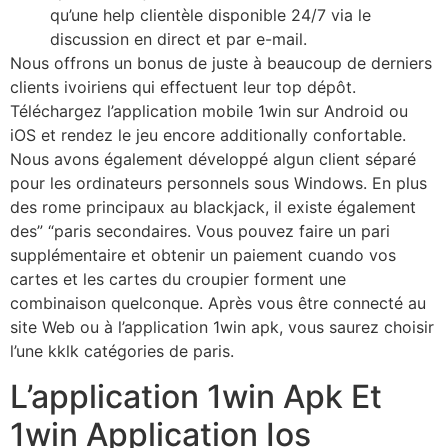
qu’une help clientèle disponible 24/7 via le
discussion en direct et par e-mail.
Nous offrons un bonus de juste à beaucoup de derniers
clients ivoiriens qui effectuent leur top dépôt.
Téléchargez l’application mobile 1win sur Android ou
iOS et rendez le jeu encore additionally confortable.
Nous avons également développé algun client séparé
pour les ordinateurs personnels sous Windows. En plus
des rome principaux au blackjack, il existe également
des” “paris secondaires. Vous pouvez faire un pari
supplémentaire et obtenir un paiement cuando vos
cartes et les cartes du croupier forment une
combinaison quelconque. Après vous être connecté au
site Web ou à l’application 1win apk, vous saurez choisir
l’une kklk catégories de paris.
L’application 1win Apk Et
1win Application Ios