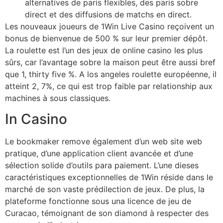
alternatives de paris flexibles, des paris sobre
direct et des diffusions de matchs en direct.
Les nouveaux joueurs de 1Win Live Casino reçoivent un
bonus de bienvenue de 500 % sur leur premier dépôt.
La roulette est l’un des jeux de online casino les plus
sûrs, car l’avantage sobre la maison peut être aussi bref
que 1, thirty five %. A los angeles roulette européenne, il
atteint 2, 7%, ce qui est trop faible par relationship aux
machines à sous classiques.
In Casino
Le bookmaker remove également d’un web site web
pratique, d’une application client avancée et d’une
sélection solide d’outils para paiement. L’une dieses
caractéristiques exceptionnelles de 1Win réside dans le
marché de son vaste prédilection de jeux. De plus, la
plateforme fonctionne sous una licence de jeu de
Curacao, témoignant de son diamond à respecter des