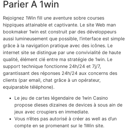
Parier À 1win
Rejoignez 1Win fill une aventure sobre courses
hippiques attainable et captivante. Le site Web man
bookmaker 1win est construit par des développeurs
aussi lumineusement que possible, l’interface est simple
grâce à la navigation pratique avec des icônes. Le
internet site se distingue par une convivialité de haute
qualité, élément clé entre ma stratégie de 1win. Le
support technique fonctionne 24h/24 et 7j/7,
garantissant des réponses 24h/24 aux concerns des
clients (par email, chat grâce à un opérateur,
equiparable téléphone).
Le jeu de cartes légendaire de 1win Casino
propose dieses dizaines de devices à sous ain de
jeux avec croupiers en immediate.
Vous n’êtes pas autorisé à créer as well as d’un
compte en se promenant sur le 1Win site.