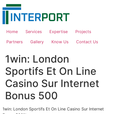
Skip
to
content
Home
Services
Expertise
Projects
Partners
Gallery
Know Us
Contact Us
1win: London
Sportifs Et On Line
Casino Sur Internet
Bonus 500
1win: London Sportifs Et On Line Casino Sur Internet