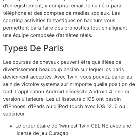
d’enregistrement, y compris l’email, le numéro para
téléphone et des comptes de médias sociaux. Les
sporting activities fantastiques en hachure vous
permettent para faire des pronostics tout en alignant
une équipe composée d’athlètes réels.
Types De Paris
Les courses de chevaux peuvent être qualifiées de
divertissement beaucoup ancien sur lequel les paris
deviennent acceptés. Avec 1win, vous pouvez parier au
sein de victoire systems sur n’importe quelle position de
tarif. L’application Android nécessite Android 4. one ou
version ultérieure. Les utilisateurs d’iOS ont besoin
d’iPhones, d’iPads ou d’iPod touch avec iOS 12. 0 ou
supérieur.
Le propriétaire de 1win est 1win CELINE avec une
license de jeu Curaçao.