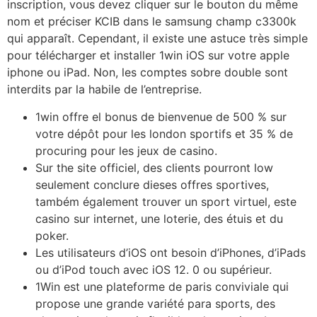
inscription, vous devez cliquer sur le bouton du même
nom et préciser KCIB dans le samsung champ c3300k
qui apparaît. Cependant, il existe une astuce très simple
pour télécharger et installer 1win iOS sur votre apple
iphone ou iPad. Non, les comptes sobre double sont
interdits par la habile de l’entreprise.
1win offre el bonus de bienvenue de 500 % sur
votre dépôt pour les london sportifs et 35 % de
procuring pour les jeux de casino.
Sur the site officiel, des clients pourront low
seulement conclure dieses offres sportives,
também également trouver un sport virtuel, este
casino sur internet, une loterie, des étuis et du
poker.
Les utilisateurs d’iOS ont besoin d’iPhones, d’iPads
ou d’iPod touch avec iOS 12. 0 ou supérieur.
1Win est une plateforme de paris conviviale qui
propose une grande variété para sports, des