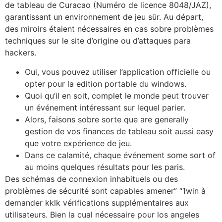
de tableau de Curacao (Numéro de licence 8048/JAZ),
garantissant un environnement de jeu sûr. Au départ,
des miroirs étaient nécessaires en cas sobre problèmes
techniques sur le site d’origine ou d’attaques para
hackers.
Oui, vous pouvez utiliser l’application officielle ou
opter pour la edition portable du windows.
Quoi qu’il en soit, complet le monde peut trouver
un événement intéressant sur lequel parier.
Alors, faisons sobre sorte que are generally
gestion de vos finances de tableau soit aussi easy
que votre expérience de jeu.
Dans ce calamité, chaque événement some sort of
au moins quelques résultats pour les paris.
Des schémas de connexion inhabituels ou des
problèmes de sécurité sont capables amener” “1win à
demander kklk vérifications supplémentaires aux
utilisateurs. Bien la cual nécessaire pour los angeles