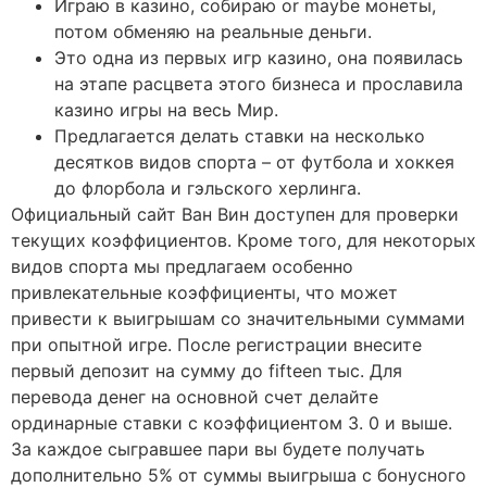
Играю в казино, собираю or maybe монеты,
потом обменяю на реальные деньги.
Это одна из первых игр казино, она появилась
на этапе расцвета этого бизнеса и прославила
казино игры на весь Мир.
Предлагается делать ставки на несколько
десятков видов спорта – от футбола и хоккея
до флорбола и гэльского херлинга.
Официальный сайт Ван Вин доступен для проверки
текущих коэффициентов. Кроме того, для некоторых
видов спорта мы предлагаем особенно
привлекательные коэффициенты, что может
привести к выигрышам со значительными суммами
при опытной игре. После регистрации внесите
первый депозит на сумму до fifteen тыс. Для
перевода денег на основной счет делайте
ординарные ставки с коэффициентом 3. 0 и выше.
За каждое сыгравшее пари вы будете получать
дополнительно 5% от суммы выигрыша с бонусного