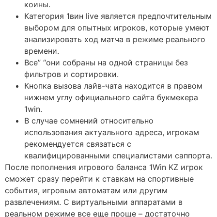
коины.
Категория 1вин live является предпочтительным
выбором для опытных игроков, которые умеют
анализировать ход матча в режиме реального
времени.
Все” “они собраны на одной страницы без
фильтров и сортировки.
Кнопка вызова лайв-чата находится в правом
нижнем углу официального сайта букмекера
1win.
В случае сомнений относительно
использования актуального адреса, игрокам
рекомендуется связаться с
квалифицированными специалистами саппорта.
После пополнения игрового баланса 1Win KZ игрок
сможет сразу перейти к ставкам на спортивные
события, игровым автоматам или другим
развлечениям. С виртуальными аппаратами в
реальном режиме все еще проще – достаточно