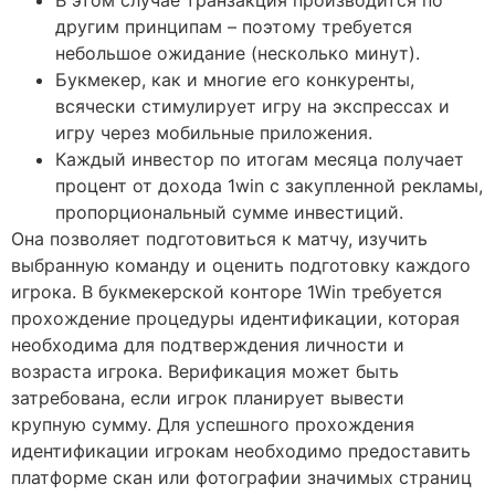
В этом случае транзакция производится по
другим принципам – поэтому требуется
небольшое ожидание (несколько минут).
Букмекер, как и многие его конкуренты,
всячески стимулирует игру на экспрессах и
игру через мобильные приложения.
Каждый инвестор по итогам месяца получает
процент от дохода 1win с закупленной рекламы,
пропорциональный сумме инвестиций.
Она позволяет подготовиться к матчу, изучить
выбранную команду и оценить подготовку каждого
игрока. В букмекерской конторе 1Win требуется
прохождение процедуры идентификации, которая
необходима для подтверждения личности и
возраста игрока. Верификация может быть
затребована, если игрок планирует вывести
крупную сумму. Для успешного прохождения
идентификации игрокам необходимо предоставить
платформе скан или фотографии значимых страниц