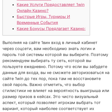
Какие Услуги Предоставляет 1win
Онлайн Казино?
Быстрые Игры, Турниры И
Временные События
Какие Бонусы Предлагает Казино:
Выполняя на сайте 1вин вход в личный кабинет
через соцсети, вам необходимо знать логин и
пароль той системы которой вы выберите. Поэтому
рекомендуем выбирать ту сеть, которой вы
пользуете ежедневно. Потому что если вы забудете
данные для входа, вы не сможете авторизоваться на
сайте 1win до тех пор, пока там не восстановите
свой пароль. Важно отметить, что выбор
стилистики не влияет на вероятность выигрыша или
размер призов в кейсах. Это чисто визуальный
аспект, который позволяет игрокам выбрать тот
вариант, который наиболее соответствует их