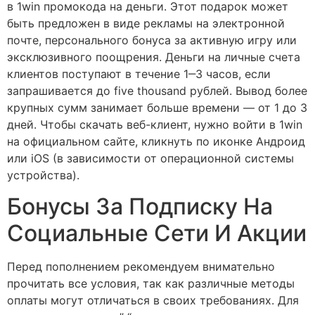
в 1win промокода на деньги. Этот подарок может
быть предложен в виде рекламы на электронной
почте, персонального бонуса за активную игру или
эксклюзивного поощрения. Деньги на личные счета
клиентов поступают в течение 1‒3 часов, если
запрашивается до five thousand рублей. Вывод более
крупных сумм занимает больше времени ― от 1 до 3
дней. Чтобы скачать веб-клиент, нужно войти в 1win
на официальном сайте, кликнуть по иконке Андроид
или iOS (в зависимости от операционной системы
устройства).
Бонусы За Подписку На
Социальные Сети И Акции
Перед пополнением рекомендуем внимательно
прочитать все условия, так как различные методы
оплаты могут отличаться в своих требованиях. Для