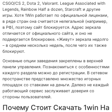
CSGO/CS 2, Dota 2, Valorant. League Associated with
Legends, Rainbow Half a dozen, Starcraft и другие
игры. Хотя 1Win работает по официальной лицензии,
в ряде стран она считается нелегальной (например,
в РФ), поэтому сайт блокируется. Адрес зеркала
отличается от официального сайта, и оно не
подвергается блокировке. «Живут» зеркала недолго
– в среднем несколько недель, после чего их также
блокируют.
Основные опции заведения закреплены в верхней
панели управления. Познакомиться с особенностями
каждого раздела можно до регистрации. В сетевом
пространстве представлено множество игорных
площадок со ставками на деньги. Далеко не каждый
работающий сервис заслуживает доверия со
стороны пользователей.
Почему Стоит Скачать 1win На