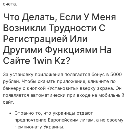
счета.
Что Делать, Если У Меня
Возникли Трудности С
Регистрацией Или
Другими Функциями На
Сайте 1win Kz?
За установку приложения полагается бонус в 5000
рублей. Чтобы скачать приложение, кликните по
баннеру с кнопкой «Установить» вверху экрана. Он
появляется автоматически при входе на мобильный
сайт.
Странно то, что украинцы отдают
предпочтение Европейским лигам, а не своему
Чемпионату Украины.