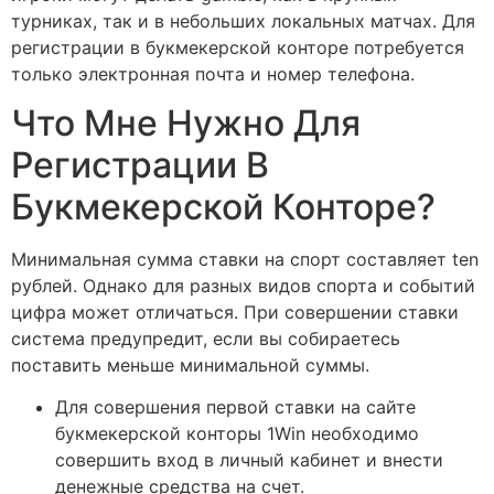
турниках, так и в небольших локальных матчах. Для
регистрации в букмекерской конторе потребуется
только электронная почта и номер телефона.
Что Мне Нужно Для
Регистрации В
Букмекерской Конторе?
Минимальная сумма ставки на спорт составляет ten
рублей. Однако для разных видов спорта и событий
цифра может отличаться. При совершении ставки
система предупредит, если вы собираетесь
поставить меньше минимальной суммы.
Для совершения первой ставки на сайте
букмекерской конторы 1Win необходимо
совершить вход в личный кабинет и внести
денежные средства на счет.