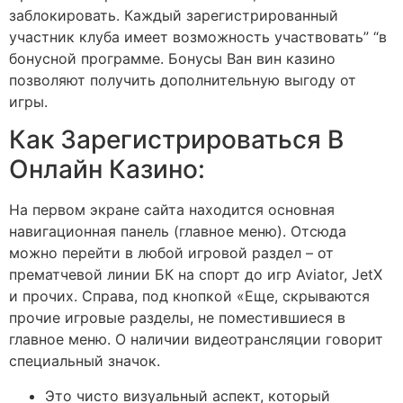
заблокировать. Каждый зарегистрированный
участник клуба имеет возможность участвовать” “в
бонусной программе. Бонусы Ван вин казино
позволяют получить дополнительную выгоду от
игры.
Как Зарегистрироваться В
Онлайн Казино:
На первом экране сайта находится основная
навигационная панель (главное меню). Отсюда
можно перейти в любой игровой раздел – от
прематчевой линии БК на спорт до игр Aviator, JetX
и прочих. Справа, под кнопкой «Еще, скрываются
прочие игровые разделы, не поместившиеся в
главное меню. О наличии видеотрансляции говорит
специальный значок.
Это чисто визуальный аспект, который