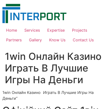
Skip
to
content
Home
Services
Expertise
Projects
Partners
Gallery
Know Us
Contact Us
1win Онлайн Казино ️
Играть В Лучшие
Игры На Деньги
1win Онлайн Казино ️ Играть В Лучшие Игры На
Деньги”