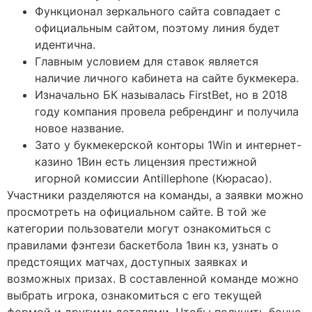
Функционал зеркального сайта совпадает с
официальным сайтом, поэтому линия будет
идентична.
Главным условием для ставок является
наличие личного кабинета на сайте букмекера.
Изначально БК называлась FirstBet, но в 2018
году компания провела ребрендинг и получила
новое название.
Зато у букмекерской конторы 1Win и интернет-
казино 1Вин есть лицензия престижной
игорной комиссии Antillephone (Кюрасао).
Участники разделяются на команды, а заявки можно
просмотреть на официальном сайте. В той же
категории пользователи могут ознакомиться с
правилами фэнтези баскетбола 1вин кз, узнать о
предстоящих матчах, доступных заявках и
возможных призах. В составленной команде можно
выбрать игрока, ознакомиться с его текущей