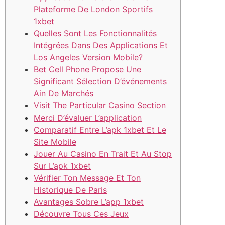
Plateforme De London Sportifs
1xbet
Quelles Sont Les Fonctionnalités
Intégrées Dans Des Applications Et
Los Angeles Version Mobile?
Bet Cell Phone Propose Une
Significant Sélection D’événements
Ain De Marchés
Visit The Particular Casino Section
Merci D’évaluer L’application
Comparatif Entre L’apk 1xbet Et Le
Site Mobile
Jouer Au Casino En Trait Et Au Stop
Sur L’apk 1xbet
Vérifier Ton Message Et Ton
Historique De Paris
Avantages Sobre L’app 1xbet
Découvre Tous Ces Jeux