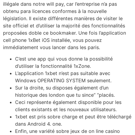
illégale dans notre will pay, car l’entreprise n’a pas
obtenu para licences conformes à la nouvelle
législation. Il existe différentes manières de visiter le
site officiel et d’utiliser la majorité des fonctionnalités
proposées doble ce bookmaker. Une fois l’application
cell phone 1xBet iOS installée, vous pouvez
immédiatement vous lancer dans les paris.
C’est une app qui vous donne la possibilité
d’utiliser la fonctionnalité 1xZone.
L’application 1xbet n’est pas suitable avec
Windows OPERATING SYSTEM seulement.
Sur la droite, su disposes également d’un
historique des london que tu since” “placés.
Ceci représente également disponible pour les
clients existants et les nouveaux utilisateurs.
1xbet est pris sobre charge et peut être téléchargé
dans Android 4. one.
Enfin, une variété sobre jeux de on line casino