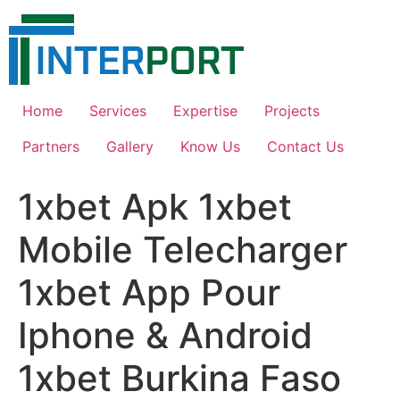
Skip
to
content
Home
Services
Expertise
Projects
Partners
Gallery
Know Us
Contact Us
1xbet Apk 1xbet
Mobile Telecharger
1xbet App Pour
Iphone & Android
1xbet Burkina Faso