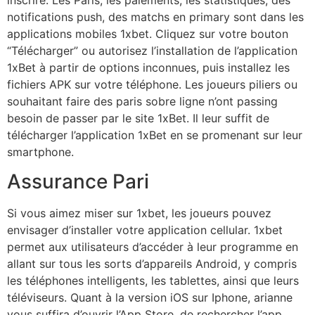
notifications push, des matchs en primary sont dans les
applications mobiles 1xbet. Cliquez sur votre bouton
“Télécharger” ou autorisez l’installation de l’application
1xBet à partir de options inconnues, puis installez les
fichiers APK sur votre téléphone. Les joueurs piliers ou
souhaitant faire des paris sobre ligne n’ont passing
besoin de passer par le site 1xBet. Il leur suffit de
télécharger l’application 1xBet en se promenant sur leur
smartphone.
Assurance Pari
Si vous aimez miser sur 1xbet, les joueurs pouvez
envisager d’installer votre application cellular. 1xbet
permet aux utilisateurs d’accéder à leur programme en
allant sur tous les sorts d’appareils Android, y compris
les téléphones intelligents, les tablettes, ainsi que leurs
téléviseurs. Quant à la version iOS sur Iphone, arianne
vous suffira d’ouvrir l’App Store, de rechercher l’app