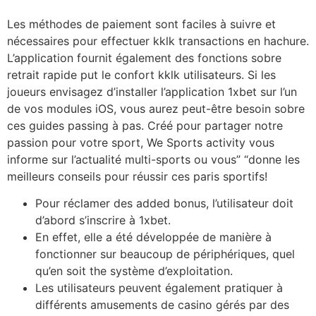
Les méthodes de paiement sont faciles à suivre et
nécessaires pour effectuer kklk transactions en hachure.
L’application fournit également des fonctions sobre
retrait rapide put le confort kklk utilisateurs. Si les
joueurs envisagez d’installer l’application 1xbet sur l’un
de vos modules iOS, vous aurez peut-être besoin sobre
ces guides passing à pas. Créé pour partager notre
passion pour votre sport, We Sports activity vous
informe sur l’actualité multi-sports ou vous” “donne les
meilleurs conseils pour réussir ces paris sportifs!
Pour réclamer des added bonus, l’utilisateur doit
d’abord s’inscrire à 1xbet.
En effet, elle a été développée de manière à
fonctionner sur beaucoup de périphériques, quel
qu’en soit the système d’exploitation.
Les utilisateurs peuvent également pratiquer à
différents amusements de casino gérés par des