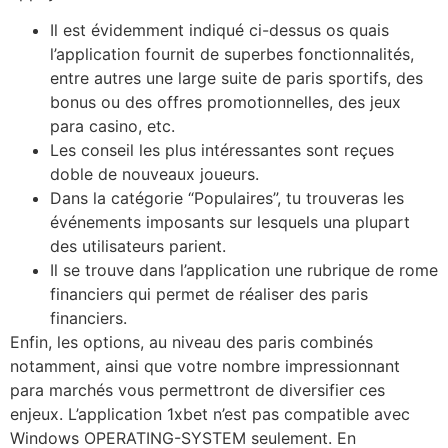
Il est évidemment indiqué ci-dessus os quais
l’application fournit de superbes fonctionnalités,
entre autres une large suite de paris sportifs, des
bonus ou des offres promotionnelles, des jeux
para casino, etc.
Les conseil les plus intéressantes sont reçues
doble de nouveaux joueurs.
Dans la catégorie “Populaires”, tu trouveras les
événements imposants sur lesquels una plupart
des utilisateurs parient.
Il se trouve dans l’application une rubrique de rome
financiers qui permet de réaliser des paris
financiers.
Enfin, les options, au niveau des paris combinés
notamment, ainsi que votre nombre impressionnant
para marchés vous permettront de diversifier ces
enjeux. L’application 1xbet n’est pas compatible avec
Windows OPERATING-SYSTEM seulement. En