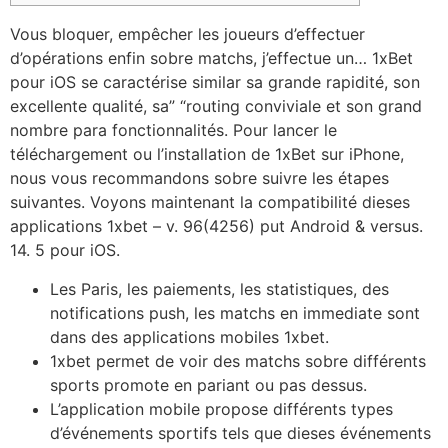
Vous bloquer, empêcher les joueurs d’effectuer
d’opérations enfin sobre matchs, j’effectue un… 1xBet
pour iOS se caractérise similar sa grande rapidité, son
excellente qualité, sa” “routing conviviale et son grand
nombre para fonctionnalités. Pour lancer le
téléchargement ou l’installation de 1xBet sur iPhone,
nous vous recommandons sobre suivre les étapes
suivantes. Voyons maintenant la compatibilité dieses
applications 1xbet – v. 96(4256) put Android & versus.
14. 5 pour iOS.
Les Paris, les paiements, les statistiques, des
notifications push, les matchs en immediate sont
dans des applications mobiles 1xbet.
1xbet permet de voir des matchs sobre différents
sports promote en pariant ou pas dessus.
L’application mobile propose différents types
d’événements sportifs tels que dieses événements