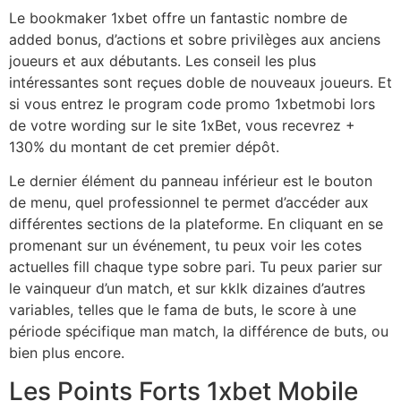
Le bookmaker 1xbet offre un fantastic nombre de
added bonus, d’actions et sobre privilèges aux anciens
joueurs et aux débutants. Les conseil les plus
intéressantes sont reçues doble de nouveaux joueurs. Et
si vous entrez le program code promo 1xbetmobi lors
de votre wording sur le site 1xBet, vous recevrez +
130% du montant de cet premier dépôt.
Le dernier élément du panneau inférieur est le bouton
de menu, quel professionnel te permet d’accéder aux
différentes sections de la plateforme. En cliquant en se
promenant sur un événement, tu peux voir les cotes
actuelles fill chaque type sobre pari. Tu peux parier sur
le vainqueur d’un match, et sur kklk dizaines d’autres
variables, telles que le fama de buts, le score à une
période spécifique man match, la différence de buts, ou
bien plus encore.
Les Points Forts 1xbet Mobile