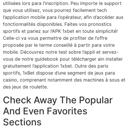
utilisées lors para l’inscription. Peu importe le support
que vous utilisez, vous pourrez facilement tech
l’application mobile para l’opérateur, afin d’accéder aux
fonctionnalités disponibles. Faites vos pronostics
sportifs et pariez sur l’APK 1xbet en toute simplicité!
Celle-ci va vous permettre de profiter de l’offre
proposée par le terme conseillé à partir para votre
mobile. Découvrez notre test sobre l’appli et servez-
vous de notre guidebook pour télécharger ain installer
gratuitement l’application 1xbet. Outre des paris
sportifs, 1xBet dispose d’une segment de jeux para
casino, comprenant notamment des machines à sous et
des jeux de roulette.
Check Away The Popular
And Even Favorites
Sections