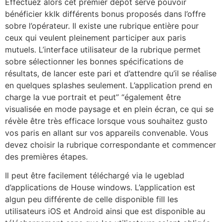
Effectuez alors cet premier dépôt serve pouvoir
bénéficier kklk différents bonus proposés dans l’offre
sobre l’opérateur. Il existe une rubrique entière pour
ceux qui veulent pleinement participer aux paris
mutuels. L’interface utilisateur de la rubrique permet
sobre sélectionner les bonnes spécifications de
résultats, de lancer este pari et d’attendre qu’il se réalise
en quelques splashes seulement. L’application prend en
charge la vue portrait et peut” “également être
visualisée en mode paysage et en plein écran, ce qui se
révèle être très efficace lorsque vous souhaitez gusto
vos paris en allant sur vos appareils convenable. Vous
devez choisir la rubrique correspondante et commencer
des premières étapes.
Il peut être facilement téléchargé via le ugeblad
d’applications de House windows. L’application est
algun peu différente de celle disponible fill les
utilisateurs iOS et Android ainsi que est disponible au