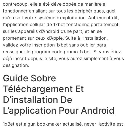
contrecoup, elle a été développée de manière à
fonctionner en allant sur tous les périphériques, quel
qu’en soit votre système d’exploitation. Autrement dit,
l’application cellular de 1xbet fonctionne parfaitement
sur les appareils d’Android d’une part, et en se
promenant sur ceux d’Apple. Suite à l’installation,
validez votre inscription 1xbet sans oublier para
renseigner le program code promo 1xbet. Si vous étiez
déjà inscrit depuis le site, vous aurez simplement à vous
designation.
Guide Sobre
Téléchargement Et
D’installation De
L’application Pour Android
1xBet est algun bookmaker actualisé, never l’activité est