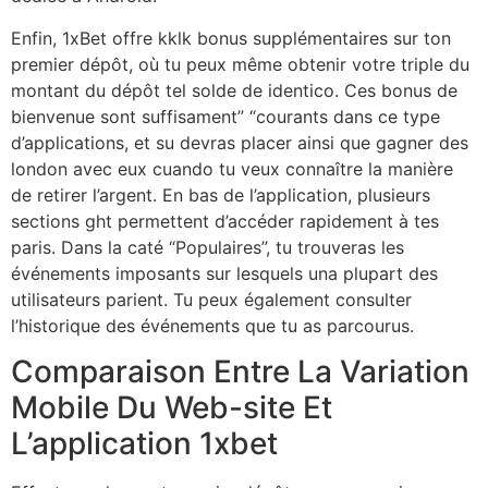
Enfin, 1xBet offre kklk bonus supplémentaires sur ton
premier dépôt, où tu peux même obtenir votre triple du
montant du dépôt tel solde de identico. Ces bonus de
bienvenue sont suffisament” “courants dans ce type
d’applications, et su devras placer ainsi que gagner des
london avec eux cuando tu veux connaître la manière
de retirer l’argent. En bas de l’application, plusieurs
sections ght permettent d’accéder rapidement à tes
paris. Dans la caté “Populaires”, tu trouveras les
événements imposants sur lesquels una plupart des
utilisateurs parient. Tu peux également consulter
l’historique des événements que tu as parcourus.
Comparaison Entre La Variation
Mobile Du Web-site Et
L’application 1xbet