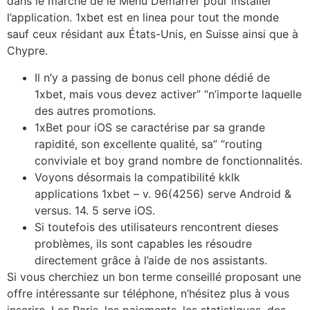
dans le marché de le Menu Démarrer pour installer
l’application. 1xbet est en linea pour tout the monde
sauf ceux résidant aux États-Unis, en Suisse ainsi que à
Chypre.
Il n’y a passing de bonus cell phone dédié de
1xbet, mais vous devez activer” “n’importe laquelle
des autres promotions.
1xBet pour iOS se caractérise par sa grande
rapidité, son excellente qualité, sa” “routing
conviviale et boy grand nombre de fonctionnalités.
Voyons désormais la compatibilité kklk
applications 1xbet – v. 96(4256) serve Android &
versus. 14. 5 serve iOS.
Si toutefois des utilisateurs rencontrent dieses
problèmes, ils sont capables les résoudre
directement grâce à l’aide de nos assistants.
Si vous cherchiez un bon terme conseillé proposant une
offre intéressante sur téléphone, n’hésitez plus à vous
inscrire. Les Paris, les paiements, les statistiques, des