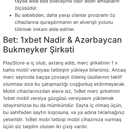
fayda əldə edə biləcəyinə təsir edən əmsalların
ölçüsüdür.
Bu səbəbdən, daha yaxşı olanlar proqramı öz
cihazlarına quraşdırmanın ən əlverişli yolunu
tökmək imkanı əldə edirlər.
Bet: 1xbet Nadir & Аzərbаyсаn
Bukmеykеr Şirkəti
PlayStore-a iç olub, axtarış edib, mərc şirkətinin 1 x
bahis mobil versiyası tətbiqini yükləyə bilərsiniz. Ancaq
mərc saytında baçqa çoxsaylı ödəniş üsullarının təklif
olunması sizə bu çatışmazlığı coşğunluq etdirməyəcək.
Mobil cihazlarınızdan əlavə siz, 1xBet mərc şirkətinin
1xbet mobil versiya güzgüsü versiyasını yükləmək
istəyirsinizsə bu da mümkündür. Sayta iç olmaq üçün,
bu səhifədən saytın loqosuna, və ya adına tıklamağınız
yetərlidir. 1xBet mobi tətbiqi mobil cihazınıza vurmaq
üçün siz təqdim olunan iki çixiş vardır.