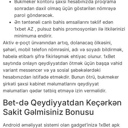
Bukmeker kontoru şəxsi hesabınızda proqrama
sonradan daxil olmaq üçün göstərilən nömrəyə
parol göndərəcək.
Ən təntənəli canlı bahis əmsallarını təklif edən
1xbet AZ , pulsuz bahis promosyonları ilə itkilərinizi
minimuma endirir.
Aktiv e-poçt ünvanından artıq, dolanacaq ölkəsini,
şəhəri, mobil telefon nömrəsini, adı və soyadı bildirmək,
habelə etibarlı şifrə fikirləşmək ehtiyac olunur. 1xBet
saytında onlayn qeydiyyatdan ötmək üçün başqa vahid
variant messencer və ya sosial şəbəkələrdəki
hesabınızdan istifadə etməkdir. Bunun ötrü, bukmeker
şirkəti şəxsi kabinet məlumatlarını qeydiyyat
məlumatları qədər tətbiq etməyə izin verməlidir.
Bet-də Qeydiyyatdan Keçərkən
Sakit Gəlmisiniz Bonusu
Android əməliyyat sistemi olan gadget’inizə 1xBet apk