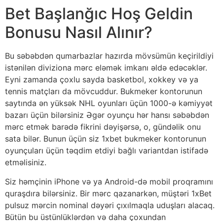
Bet Başlanğıc Hoş Geldin
Bonusu Nasıl Alınır?
Bu səbəbdən qumarbazlar hazırda mövsümün keçirildiyi
istənilən diviziona mərc eləmək imkanı əldə edəcəklər.
Eyni zamanda çoxlu sayda basketbol, ​​xokkey və ya
tennis matçları da mövcuddur. Bukmeker kontorunun
saytında ən yüksək NHL oyunları üçün 1000-ə kəmiyyət
bazarı üçün bilərsiniz Əgər oyunçu hər hansı səbəbdən
mərc etmək barədə fikrini dəyişərsə, o, gündəlik onu
sata bilər. Bunun üçün siz 1xbet bukmeker kontorunun
oyunçuları üçün təqdim etdiyi bağlı variantdan istifadə
etməlisiniz.
Siz həmçinin iPhone və ya Android-də mobil proqramını
quraşdıra bilərsiniz. Bir mərc qazanarkən, müştəri 1xBet
pulsuz mərcin nominal dəyəri çıxılmaqla uduşları alacaq.
Bütün bu üstünlüklərdən və daha çoxundan