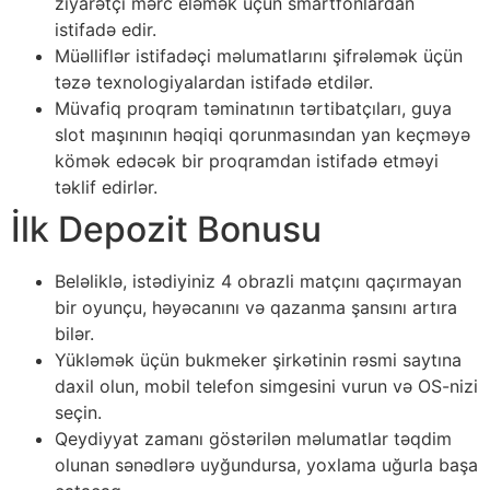
ziyarətçi mərc eləmək üçün smartfonlardan
istifadə edir.
Müəlliflər istifadəçi məlumatlarını şifrələmək üçün
təzə texnologiyalardan istifadə etdilər.
Müvafiq proqram təminatının tərtibatçıları, guya
slot maşınının həqiqi qorunmasından yan keçməyə
kömək edəcək bir proqramdan istifadə etməyi
təklif edirlər.
İlk Depozit Bonusu
Beləliklə, istədiyiniz 4 obrazli matçını qaçırmayan
bir oyunçu, həyəcanını və qazanma şansını artıra
bilər.
Yükləmək üçün bukmeker şirkətinin rəsmi saytına
daxil olun, mobil telefon simgesini vurun və OS-nizi
seçin.
Qeydiyyat zamanı göstərilən məlumatlar təqdim
olunan sənədlərə uyğundursa, yoxlama uğurla başa