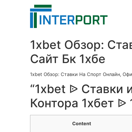
Skip
to
content
1xbet Обзор: Ст
Сайт Бк 1хбе
1xbet Обзор: Ставки На Спорт Онлайн, Оф
“1xbet ᐉ Ставки
Контора 1хбет ᐉ
Content