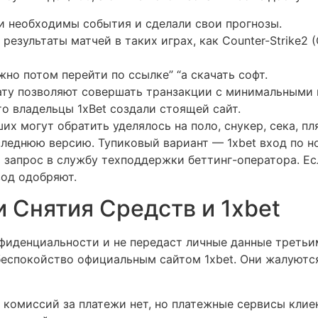
ти необходимы события и сделали свои прогнозы.
езультаты матчей в таких играх, как Counter-Strike2 (C
жно потом перейти по ссылке” “а скачать софт.
ату позволяют совершать транзакции с минимальными 
о владельцы 1xBet создали стоящей сайт.
х могут обратить уделялось на поло, снукер, сека, п
следнюю версию. Тупиковый вариант — 1xbet вход по н
 запрос в службу техподдержки беттинг-оператора. Ес
вод одобряют.
 Снятия Средств и 1xbet
иденциальности и не передаст личные данные третьим
еспокойство официальным сайтом 1xbet. Они жалуются
комиссий за платежи нет, но платежные сервисы клие