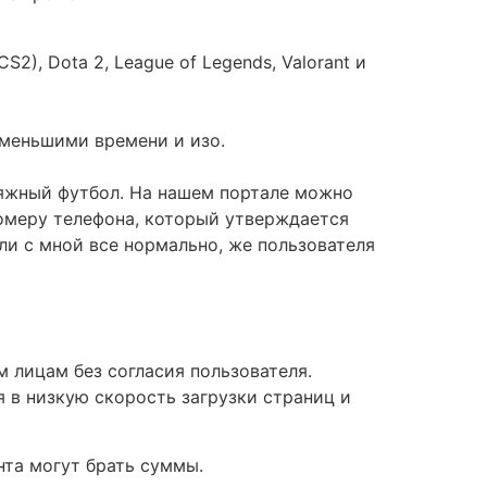
S2), Dota 2, League of Legends, Valorant и
меньшими времени и изо.
ляжный футбол. На нашем портале можно
омеру телефона, который утверждается
ли с мной все нормально, же пользователя
 лицам без согласия пользователя.
 в низкую скорость загрузки страниц и
нта могут брать суммы.