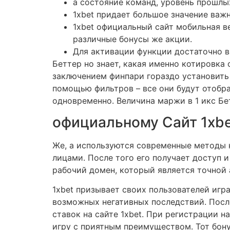
а состояние команд, уровень прошлы
1xbet придает большое значение важ
1xbet официальный сайт мобильная в
различные бонусы же акции.
Для активации функции достаточно в
Беттер но знает, какая именно котировка
заключением финпари гораздо установить
помощью фильтров – все они будут отобра
одновременно. Величина маржи в 1 икс Бе
официальному Сайт 1xbe
Же, а используются современные методы 
лицами. После того его получает доступ 
рабочий домен, который является точной
1xbet призывает своих пользователей игр
возможных негативных последствий. Посл
ставок на сайте 1xbet. При регистрации 
игру с приятным преимуществом. Тот бону