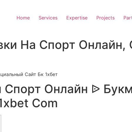
Home
Services
Expertise
Projects
Par
авки На Спорт Онлайн
ициальный Сайт Бк 1хбет
 и Спорт Онлайн ᐉ Бук
 1xbet Com