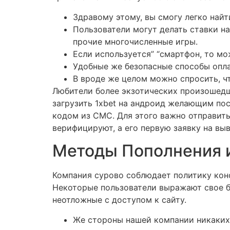
Здравому этому, вы смогу легко най
Пользователи могут делать ставки на р
прочие многочисленные игры.
Если используется” “смартфон, то мо
Удобные же безопасные способы опл
В вроде же целом можно спросить, чт
Любители более экзотических произошедши
загрузить 1xbet на андроид желающим по
кодом из СМС. Для этого важно отправить
верифицируют, а его первую заявку на вы
Методы Пополнения и
Компания сурово соблюдает политику конф
Некоторые пользователи выражают свое б
неотложные с доступом к сайту.
Же стороны нашей компании никаких 