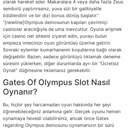
olarak hareket eder. Makaralara 4 veya daha fazla Zeus
sembolü yaptırırsanız, yuva sizi bir galibiyetle
ödüllendirir ve bir dizi bonus dönüş başlatır.”
“[newline]Olympus demosunun kapıları çevrimiçi
casinolar aracılığıyla de uma mevcuttur. Oyuna erişmek
için casino net sitesini ziyaret edin, yuvayı bulun
empieza imlecinizi oyun görüntüsü üzerine getirin.
Sonraki eylemler kumarhanenin koşullarına bağlı olarak
değişebilir. Bazen, sadece görüntüyü tıklamak deneme
süresini yüklerken, diğer durumlarda ayrı bir “Ücretsiz
Oynat” düğmesine tıklamanız gerekebilir.
Gates Of Olympus Slot Nasıl
Oynanır?
Bu, hiçbir şey harcamadan oyun hakkında her şeyi
öğrenebileceğiniz anlamına gelir. Gerçek oyunu hemen
oynamaya hevesli olabilirsiniz, ancak önce Gates
regarding Olympus demosunu oynamanızın bir sürü