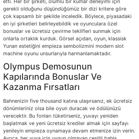
etti. Her bir şirketi, olumlu bir kumar deneyimi için
gerekli olduğunu düşündüğümüz bir dizi kritere göre
çok kapsamlı bir şekilde inceledik. Böylece, piyasadaki
en iyi şirketleri belirleyebildik ve oyunculara özel
bonuslar ve ücretsiz çevirme teklifleri sunmak için
onlarla ortaklık kurduk. Görsel açıdan, oyun, klassisk
Yunan estetiğini empieza sembolizmini modern slot
machine oyunu unsurlarıyla harmanlamaktadır.
Olympus Demosunun
Kapılarında Bonuslar Ve
Kazanma Fırsatları
Bahnenizin five thousand katına ulaşırsanız, ek ücretsiz
dönümleriniz olsa bile oyun duracak ve ödülünüzü
verecektir. Bu fonları tüketirseniz, yuvayı yeniden
başlatmak ve yeni ücretsiz krediler almak için sayfayı
yenileyin empieza oynamaya devam etmenize izin verin.
Ayrıca, her yuva için uygun olmayan çeşitli bahis