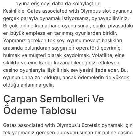
oyuna erişmeyi daha da kolaylaştırır.
Kesinlikle, Gates associated with Olympus slot oyununu
gerçek parayla oynamak istiyorsanız, oynayabilirsiniz.
Birçok online kumarhane oyunu sunar, çünkü piyasadaki
en büyük empieza en tanınmış oyunlardan biridir.
Yapmanız gereken tek şey, oyunu mevcut başlıkları
arasında bulunduran saygın bir operatörü çevrimiçi
bulmak ve müşteri olarak kaydolmak. Volatilite, eine
sıklıkta ve eine kadar kazanabileceğinizi etkileyen
casino oyunlarıyla ilişkili risk seviyesini ifade eder. Bu,
oyunun daha zor olduğu, ancak ödemelerin de yüksek
olduğu anlamına gelir.
Çarpan Sembolleri Ve
Ödeme Tablosu
Gates associated with Olympus’u ücretsiz oynamak için
tek yapmanız gereken bu oyunu sunan bir online casino