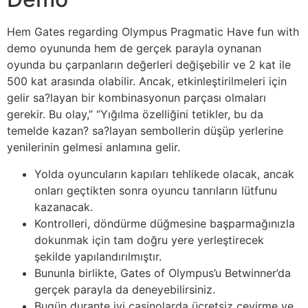
Hem Gates regarding Olympus Pragmatic Have fun with
demo oyununda hem de gerçek parayla oynanan
oyunda bu çarpanların değerleri değişebilir ve 2 kat ile
500 kat arasında olabilir. Ancak, etkinleştirilmeleri için
gelir sa?layan bir kombinasyonun parçası olmaları
gerekir. Bu olay,” “Yığılma özelliğini tetikler, bu da
temelde kazan? sa?layan sembollerin düşüp yerlerine
yenilerinin gelmesi anlamına gelir.
Yolda oyuncuların kapıları tehlikede olacak, ancak
onları geçtikten sonra oyuncu tanrıların lütfunu
kazanacak.
Kontrolleri, döndürme düğmesine başparmağınızla
dokunmak için tam doğru yere yerleştirecek
şekilde yapılandırılmıştır.
Bununla birlikte, Gates of Olympus’u Betwinner’da
gerçek parayla da deneyebilirsiniz.
Bugün durante iyi casinolarda ücretsiz çevirme ve