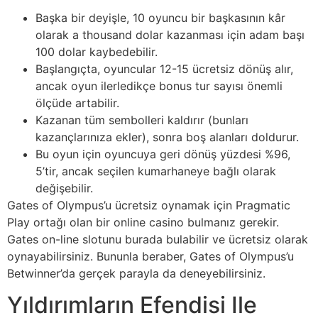
Başka bir deyişle, 10 oyuncu bir başkasının kâr
olarak a thousand dolar kazanması için adam başı
100 dolar kaybedebilir.
Başlangıçta, oyuncular 12-15 ücretsiz dönüş alır,
ancak oyun ilerledikçe bonus tur sayısı önemli
ölçüde artabilir.
Kazanan tüm sembolleri kaldırır (bunları
kazançlarınıza ekler), sonra boş alanları doldurur.
Bu oyun için oyuncuya geri dönüş yüzdesi %96,
5’tir, ancak seçilen kumarhaneye bağlı olarak
değişebilir.
Gates of Olympus’u ücretsiz oynamak için Pragmatic
Play ortağı olan bir online casino bulmanız gerekir.
Gates on-line slotunu burada bulabilir ve ücretsiz olarak
oynayabilirsiniz. Bununla beraber, Gates of Olympus’u
Betwinner’da gerçek parayla da deneyebilirsiniz.
Yıldırımların Efendisi Ile