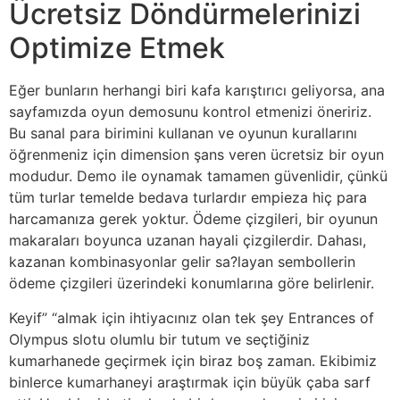
Ücretsiz Döndürmelerinizi
Optimize Etmek
Eğer bunların herhangi biri kafa karıştırıcı geliyorsa, ana
sayfamızda oyun demosunu kontrol etmenizi öneririz.
Bu sanal para birimini kullanan ve oyunun kurallarını
öğrenmeniz için dimension şans veren ücretsiz bir oyun
modudur. Demo ile oynamak tamamen güvenlidir, çünkü
tüm turlar temelde bedava turlardır empieza hiç para
harcamanıza gerek yoktur. Ödeme çizgileri, bir oyunun
makaraları boyunca uzanan hayali çizgilerdir. Dahası,
kazanan kombinasyonlar gelir sa?layan sembollerin
ödeme çizgileri üzerindeki konumlarına göre belirlenir.
Keyif” “almak için ihtiyacınız olan tek şey Entrances of
Olympus slotu olumlu bir tutum ve seçtiğiniz
kumarhanede geçirmek için biraz boş zaman. Ekibimiz
binlerce kumarhaneyi araştırmak için büyük çaba sarf