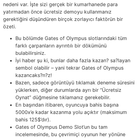
nedeni var. İşte sizi gerçek bir kumarhanede para
yatırmadan önce ücretsiz demoyu kullanmanız
gerektiğini düşündüren birçok zorlayıcı faktörün bir
özeti.
Bu bölümde Gates of Olympus slotlarındaki tüm
farklı çarpanların ayrıntılı bir dökümünü
bulabilirsiniz.
İyi haber şu ki, bunlar daha fazla kazan? sa?layan
sembol olabilir – yani tekrar Gates of Olympus
kazancaks?n?z!
Bazen, sadece görüntüyü tıklamak deneme süresini
yüklerken, diğer durumlarda ayrı bir “Ücretsiz
Oynat” düğmesine tıklamanız gerekebilir.
En başından itibaren, oyuncuya bahis başına
5000x’e kadar kazanma yolu açıktır (maksimum
bahis 125$’dır).
Gates of Olympus Demo Slot’un bu tam
incelemesinde, bu çevrimiçi oyunun her yönüne