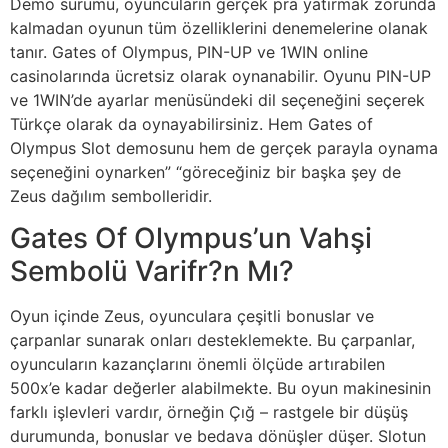
Demo sürümü, oyuncuların gerçek pra yatırmak zorunda
kalmadan oyunun tüm özelliklerini denemelerine olanak
tanır. Gates of Olympus, PIN-UP ve 1WIN online
casinolarında ücretsiz olarak oynanabilir. Oyunu PIN-UP
ve 1WIN’de ayarlar menüsündeki dil seçeneğini seçerek
Türkçe olarak da oynayabilirsiniz. Hem Gates of
Olympus Slot demosunu hem de gerçek parayla oynama
seçeneğini oynarken” “göreceğiniz bir başka şey de
Zeus dağılım sembolleridir.
Gates Of Olympus’un Vahşi
Sembolü Varifr?n Mı?
Oyun içinde Zeus, oyunculara çeşitli bonuslar ve
çarpanlar sunarak onları desteklemekte. Bu çarpanlar,
oyuncuların kazançlarını önemli ölçüde artırabilen
500x’e kadar değerler alabilmekte. Bu oyun makinesinin
farklı işlevleri vardır, örneğin Çığ – rastgele bir düşüş
durumunda, bonuslar ve bedava dönüşler düşer. Slotun