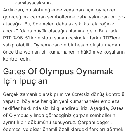
karşılaşacaksınız.
Ardından, bu slotu eğlence veya para için oynarken
göreceğiniz çarpan sembollerine daha yakından bir göz
atacağız. Bu, ödemeleri daha az sıklıkta alacağınız,
ancak” “daha büyük olacağı anlamına gelir. Bu arada,
RTP %96, 5’tir ve slotu sunan casinolar farklı RTP’lere
sahip olabilir. Oynamadan ve bir hesap oluşturmadan
önce the woman bir kumarhanenin hüküm ve koşullarını
kontrol edin.
Gates Of Olympus Oynamak
Için İpuçları
Gerçek zamanlı olarak prim ve ücretsiz dönüş kontrolü
yaparız, böylece her gün yeni kumarhaneler empieza
teklifler hakkında sizi bilgilendirebiliriz. Aşağıda, Gates
of Olympus yılında göreceğiniz çarpan sembollerin
ayrıntılı bir dökümünü sunuyoruz. Çarpanı değeri,
ödemesi ve diğer önemli özelliklerdeki farkları görmek