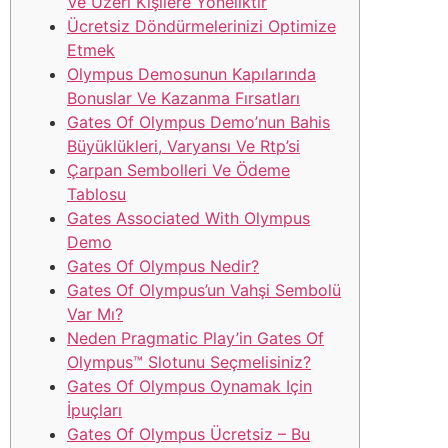
Ve Üzeri Kişilere Yöneliktir
Ücretsiz Döndürmelerinizi Optimize
Etmek
Olympus Demosunun Kapılarında
Bonuslar Ve Kazanma Fırsatları
Gates Of Olympus Demo’nun Bahis
Büyüklükleri, Varyansı Ve Rtp’si
Çarpan Sembolleri Ve Ödeme
Tablosu
Gates Associated With Olympus
Demo
Gates Of Olympus Nedir?
Gates Of Olympus’un Vahşi Sembolü
Var Mı?
Neden Pragmatic Play’in Gates Of
Olympus™ Slotunu Seçmelisiniz?
Gates Of Olympus Oynamak Için
İpuçları
Gates Of Olympus Ücretsiz – Bu