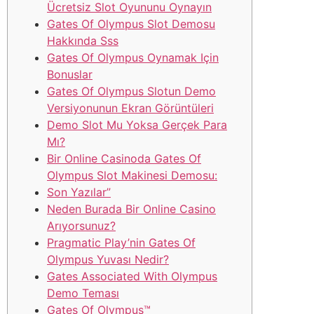
Ücretsiz Slot Oyununu Oynayın
Gates Of Olympus Slot Demosu
Hakkında Sss
Gates Of Olympus Oynamak Için
Bonuslar
Gates Of Olympus Slotun Demo
Versiyonunun Ekran Görüntüleri
Demo Slot Mu Yoksa Gerçek Para
Mı?
Bir Online Casinoda Gates Of
Olympus Slot Makinesi Demosu:
Son Yazılar”
Neden Burada Bir Online Casino
Arıyorsunuz?
Pragmatic Play’nin Gates Of
Olympus Yuvası Nedir?
Gates Associated With Olympus
Demo Teması
Gates Of Olympus™