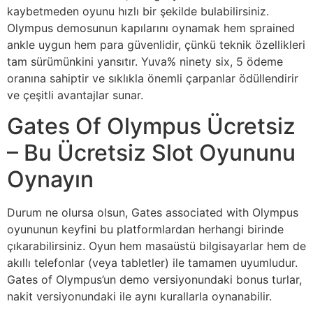
kaybetmeden oyunu hızlı bir şekilde bulabilirsiniz.
Olympus demosunun kapılarını oynamak hem sprained
ankle uygun hem para güvenlidir, çünkü teknik özellikleri
tam sürümünkini yansıtır. Yuva% ninety six, 5 ödeme
oranına sahiptir ve sıklıkla önemli çarpanlar ödüllendirir
ve çeşitli avantajlar sunar.
Gates Of Olympus Ücretsiz
– Bu Ücretsiz Slot Oyununu
Oynayın
Durum ne olursa olsun, Gates associated with Olympus
oyununun keyfini bu platformlardan herhangi birinde
çıkarabilirsiniz. Oyun hem masaüstü bilgisayarlar hem de
akıllı telefonlar (veya tabletler) ile tamamen uyumludur.
Gates of Olympus’un demo versiyonundaki bonus turlar,
nakit versiyonundaki ile aynı kurallarla oynanabilir.