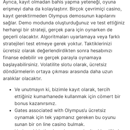
Ayrıca, kayıt olmadan bahis yapma yeteneği, oyuna
erişmeyi daha da kolaylaştırır. Birçok çevrimiçi casino,
kayıt gerektirmeden Olympus demosunun kapılarını
sağlar. Demo modunda oluşturduğunuz ve test ettiğiniz
herhangi bir strateji, gerçek para için oynarken de
geçerli olacaktır. Algoritmaları uyarlamaya veya farklı
stratejileri test etmeye gerek yoktur. Taktiklerinizi
ücretsiz olarak değerlendirdikten sonra hesabınızı
finanse edebilir ve gerçek parayla oynamaya
başlayabilirsiniz. Volatilite slotu olarak, ücretsiz
döndürmelerin ortaya çıkması arasında daha uzun
aralıklar olacaktır.
Ve unutmayın ki, bizimle kayıt olarak, tercih
ettiğiniz kumarhanede kullanmak için cömert bir
bonus kazanırsınız.
Gates associated with Olympus’u ücretsiz
oynamak için tek yapmanız gereken bu oyunu
sunan bir on line casino bulmak.