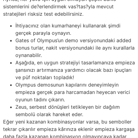
sistemlerini de?erlendirmek vas?tas?yla mevcut
stratejileri risksiz test edebilirsiniz.
İhtiyacınız olan kumarhaneyi kullanarak şimdi
gerçek parayla oynayın.
Gates of Olympus’un demo versiyonundaki added
bonus turlar, nakit versiyonundaki ile aynı kurallarla
oynanabilir.
Aşağıda, en uygun stratejiyi tasarlamanıza empieza
şansınızı artırmanıza yardımcı olacak bazı ipuçları
ve püf noktaları topladık!
Olympus demosunun kapılarını deneyimleyin
empieza gerçek para harcamadan heyecan verici
oyunun tadını çıkarın.
Zeus, serbest dönüşleri tetikleyen bir dağılım
sembolü olarak hareket eder.
Eğer yeni kazanan kombinasyonlar varsa, bu semboller
tekrar çıkarılır empieza kârınıza eklenir empieza kargaşa
daha fazla kazanan kombinasyon olmayıncaya kadar