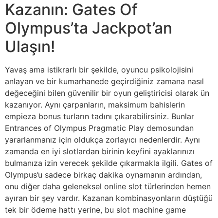
Kazanın: Gates Of
Olympus’ta Jackpot’an
Ulaşın!
Yavaş ama istikrarlı bir şekilde, oyuncu psikolojisini
anlayan ve bir kumarhanede geçirdiğiniz zamana nasıl
değeceğini bilen güvenilir bir oyun geliştiricisi olarak ün
kazanıyor. Aynı çarpanların, maksimum bahislerin
empieza bonus turların tadını çıkarabilirsiniz. Bunlar
Entrances of Olympus Pragmatic Play demosundan
yararlanmanız için oldukça zorlayıcı nedenlerdir. Aynı
zamanda en iyi slotlardan birinin keyfini ayaklarınızı
bulmanıza izin verecek şekilde çıkarmakla ilgili. Gates of
Olympus’u sadece birkaç dakika oynamanın ardından,
onu diğer daha geleneksel online slot türlerinden hemen
ayıran bir şey vardır. Kazanan kombinasyonların düştüğü
tek bir ödeme hattı yerine, bu slot machine game