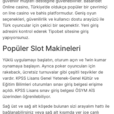
güvenilir müşteri desteğine güvenebilirler. Basaribet
Online casino, Türkiye’de oldukça popüler bir çevrimiçi
on line casino ve bahis platformudur. Geniş oyun
seçenekleri, güvenilirlik ve kullanıcı dostu arayüzü ile
Türk oyuncular için çekici bir seçenektir. Yeni giriş
adresini kontrol ederek Tipobet sitesine giriş
yapıyorsunuz.
Popüler Slot Makineleri
Yüklü uygulamayı başlatın, oturum açın ve 1win kumar
oynamaya başlayın. Ayrıca poker oyuncuları için
rakeback, ücretsiz turnuvalar gibi çeşitli teşvikler de
vardır. KPSS Lisans Genel Yetenek-Genel Kültür ve
Eğitim Bilimleri oturumları sınav giriş belgesi erişime
açıldı. KPSS Lisans sınav giriş belgesi ÖSYM AİS
üzerinden öğrenilebiliyor.
Sağ üst ve sağ alt köşede bulunan sizi arayalım hattı ile
bağlanabilirsiniz veya sağ alt kısımda yer joe canlı