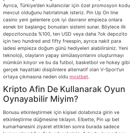
Ayrıca, Türkiye’den kullanıcılar için özel promosyon kodu
mevcut olduğunu hatırlatmak isteriz. Pin Up On line
casino yeni gelenlere çok iyi davranır empieza onlara
esnek bir başlangıç bonusları sistemi sunar. Böylece ilk
depozitonuzda %100, ten USD veya daha ?ok depozito
için two hundred and fifty freespin, ayrıca nakit para
iadesi empieza doğum günü hediyeleri alabilirsiniz. Yeni
teknoloji, olayların yapay simülasyonlarını oluşturmayı
mümkün kılıyor ve bu da futbol, basketbol ve hokey gibi
gerçek hayattaki disiplinlere alternatif olan V-Sport’un
ortaya çıkmasına neden oldu
mostbet
.
Kripto Afin De Kullanarak Oyun
Oynayabilir Miyim?
Bonusu etkinleştirmek için kişisel dolabınıza girin ve
etkinleştirme düğmesine tıklayın. Elbette, Pin up bet
kumarhanesini ziyaret ettikten sonra burada sadece