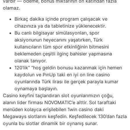
vardır — ödeme, bonus miktarının on katından fazla
olamaz.
Birkaç dakika içinde program çalışacak ve
cihazınıza ya da tabletinize yüklenecektir.
Bu canlı bilgisayar simülasyonları, spor
aksiyonunun heyecanını yaşatırken, Türk
kullanıcıların tüm spor etkinliğinin bitmesini
beklemeden çeşitli ilginç bahisler yapmasına
olanak tanıyor.
120’lik” “hoş geldin bonusu kazanmak için hemen
kaydolun ve PınUp taki en iyi on line casino
oyunlarında Türk lirası ile gerçek parayla kumar
oynamaya başlayın.
Casino keyfini taçlandıran slot oyunlarımızın çoğu,
alanın lider firması NOVOMATIC’e aittir. Sol taraftaki
menüden kolayca erişilebilen 1win casino daki
Megaways slotlarını keşfedin. Keşfedilecek 130’dan fazla
oyunla bu slotlar dinamik bir oynanış sunar.