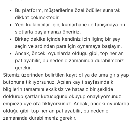
Bu platform, müşterilerine özel ödüller sunarak
dikkat çekmektedir.
Yeni kullanıcılar için, kumarhane ile tanışmaya bu
slotlarla başlamanızı öneririz.
Birkaç dakika içinde kendiniz için ilginç bir şey
seçin ve ardından para için oynamaya başlayın.
Ancak, önceki oyunlarda olduğu gibi, top her an
patlayabilir, bu nedenle zamanında durabilmeniz
gerekir.
Sitemiz üzerinden belirtilen kayıt ol ya de uma giriş yap
butonuna tıklıyorsunuz. Açılan kayıt sayfasında ki
bilgilerin tamamını eksiksiz ve hatasız bir şekilde
doldurup şartlar kutucuğunu okuyup onaylıyorsunuz
empieza üye ol’a tıklıyorsunuz. Ancak, önceki oyunlarda
olduğu gibi, top her an patlayabilir, bu nedenle
zamanında durabilmeniz gerekir.