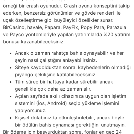
örneği bir crash oyunudur. Crash oyunu konseptini takip
ederken, benzersiz görünümler ve gövde renkleri ile
uçak özelleştirme gibi büyüleyici özellikler sunar.
BirCasino, havale, Papara, PayFix, Popy Para, Parazula
ve Payco yöntemleriyle yapılan yatırımlarda %20 yatırım
bonusu kazanabileceksiniz.
Ancak o zaman rahatça bahis oynayabilir ve her
şeyin nasıl çalıştığını anlayabilirsiniz.
Siteye kaydolduktan sonra, kaybedenlerin olmadığı
piyango çekilişine katılabileceksiniz.
Tüm süreç bir haftaya kadar sürebilir ancak
genellikle çok daha az zaman alır.
Açılan sayfada akıllı cihazınıza uygun olan işletim
sistemini (İos, Android) seçip yükleme işlemini
yapıyorsunuz.
Kişisel dolabınızda etkinleştirilebilir, ancak böyle
bir ödülün bahis oynaması gerektiğini unutmayın.
Bir ödeme için başvurduktan sonra, fonlar en geç 24