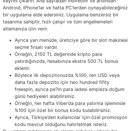
keyfini çıkarın. Ana sayfadan indirebilir ve ardından
Android, iPhone’lar ve hatta PC’lerden oynayabileceğiniz
bir uygulama elde edersiniz. Uygulama benzersiz bir
tasarıma sahiptir, hızlı çalışır ve tüm engellemeleri
atlamanıza izin verir.
Ayrıca yan menüde, üreticiye göre bir slot makinesi
seçme fırsatı vardır.
Örneğin, 2150 TL değerinde kripto para
yatırdığınızda, hesabınıza ekstra 500 TL bonus
eklenir.
Böylece ilk depozitonuzda %100, ten USD veya
daha fazla depozito için two hundred fifity
freespin, ayrıca pe?in para iadesi empieza doğum
günü hediyeleri alabilirsiniz.
Örneğin, her hafta Viber’da para yatırma işleminde
%100 için özel bir bonus kodu bulabilirsiniz.
Ayrıca, Türkiye’den kullanıcılar için özel promosyon
kodu mevcut olduğunu hatırlatmak isteriz.