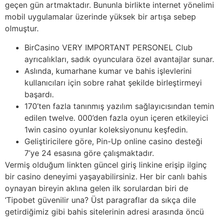
geçen gün artmaktadır. Bununla birlikte internet yönelimi
mobil uygulamalar üzerinde yüksek bir artışa sebep
olmuştur.
BirCasino VERY IMPORTANT PERSONEL Club
ayrıcalıkları, sadık oyunculara özel avantajlar sunar.
Aslında, kumarhane kumar ve bahis işlevlerini
kullanıcıları için sobre rahat şekilde birleştirmeyi
başardı.
170’ten fazla tanınmış yazılım sağlayıcısından temin
edilen twelve. 000’den fazla oyun içeren etkileyici
1win casino oyunlar koleksiyonunu keşfedin.
Geliştiricilere göre, Pin-Up online casino desteği
7’ye 24 esasına göre çalışmaktadır.
Vermiş olduğum linkten güncel giriş linkine erişip ilginç
bir casino deneyimi yaşayabilirsiniz. Her bir canlı bahis
oynayan bireyin aklına gelen ilk sorulardan biri de
‘Tipobet güvenilir una? Üst paragraflar da sıkça dile
getirdiğimiz gibi bahis sitelerinin adresi arasında öncü