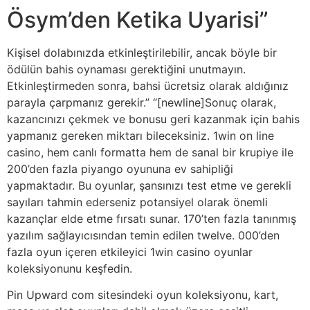
Ösym’den Ketika Uyarisi”
Kişisel dolabınızda etkinleştirilebilir, ancak böyle bir
ödülün bahis oynaması gerektiğini unutmayın.
Etkinleştirmeden sonra, bahsi ücretsiz olarak aldığınız
parayla çarpmanız gerekir.” “[newline]Sonuç olarak,
kazancınızı çekmek ve bonusu geri kazanmak için bahis
yapmanız gereken miktarı bileceksiniz. 1win on line
casino, hem canlı formatta hem de sanal bir krupiye ile
200’den fazla piyango oyununa ev sahipliği
yapmaktadır. Bu oyunlar, şansınızı test etme ve gerekli
sayıları tahmin ederseniz potansiyel olarak önemli
kazançlar elde etme fırsatı sunar. 170’ten fazla tanınmış
yazılım sağlayıcısından temin edilen twelve. 000’den
fazla oyun içeren etkileyici 1win casino oyunlar
koleksiyonunu keşfedin.
Pin Upward com sitesindeki oyun koleksiyonu, kart,