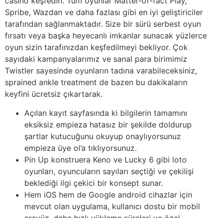
casino keşfedin. Tüm oyunlar Matter-of-fact Play,
Spribe, Wazdan ve daha fazlası gibi en iyi geliştiriciler
tarafından sağlanmaktadır. Size bir sürü serbest oyun
fırsatı veya başka heyecanlı imkanlar sunacak yüzlerce
oyun sizin tarafınızdan keşfedilmeyi bekliyor. Çok
sayıdaki kampanyalarımız ve sanal para birimimiz
Twistler sayesinde oyunların tadına varabileceksiniz,
sprained ankle treatment de bazen bu dakikaların
keyfini ücretsiz çıkartarak.
Açılan kayıt sayfasında ki bilgilerin tamamını
eksiksiz empieza hatasız bir şekilde doldurup
şartlar kutucuğunu okuyup onaylıyorsunuz
empieza üye ol’a tıklıyorsunuz.
Pin Up konstruera Keno ve Lucky 6 gibi loto
oyunları, oyuncuların sayıları seçtiği ve çekilişi
beklediği ilgi çekici bir konsept sunar.
Hem iOS hem de Google android cihazlar için
mevcut olan uygulama, kullanıcı dostu bir mobil
arayüz, daha hızlı yükleme süreleri ve özel