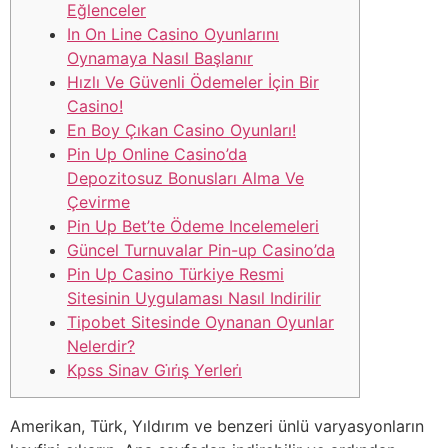
Eğlenceler
In On Line Casino Oyunlarını
Oynamaya Nasıl Başlanır
Hızlı Ve Güvenli Ödemeler İçin Bir
Casino!
En Boy Çıkan Casino Oyunları!
Pin Up Online Casino’da
Depozitosuz Bonusları Alma Ve
Çevirme
Pin Up Bet’te Ödeme Incelemeleri
Güncel Turnuvalar Pin-up Casino’da
Pin Up Casino Türkiye Resmi
Sitesinin Uygulaması Nasıl Indirilir
Tipobet Sitesinde Oynanan Oyunlar
Nelerdir?
Kpss Sinav Gi̇ri̇ş Yerleri̇
Amerikan, Türk, Yıldırım ve benzeri ünlü varyasyonların