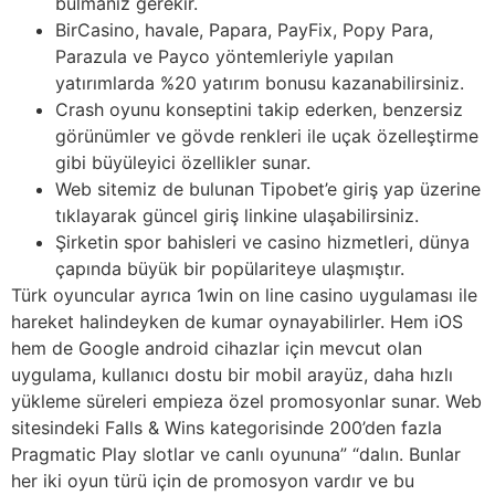
bulmanız gerekir.
BirCasino, havale, Papara, PayFix, Popy Para,
Parazula ve Payco yöntemleriyle yapılan
yatırımlarda %20 yatırım bonusu kazanabilirsiniz.
Crash oyunu konseptini takip ederken, benzersiz
görünümler ve gövde renkleri ile uçak özelleştirme
gibi büyüleyici özellikler sunar.
Web sitemiz de bulunan Tipobet’e giriş yap üzerine
tıklayarak güncel giriş linkine ulaşabilirsiniz.
Şirketin spor bahisleri ve casino hizmetleri, dünya
çapında büyük bir popülariteye ulaşmıştır.
Türk oyuncular ayrıca 1win on line casino uygulaması ile
hareket halindeyken de kumar oynayabilirler. Hem iOS
hem de Google android cihazlar için mevcut olan
uygulama, kullanıcı dostu bir mobil arayüz, daha hızlı
yükleme süreleri empieza özel promosyonlar sunar. Web
sitesindeki Falls & Wins kategorisinde 200’den fazla
Pragmatic Play slotlar ve canlı oyununa” “dalın. Bunlar
her iki oyun türü için de promosyon vardır ve bu