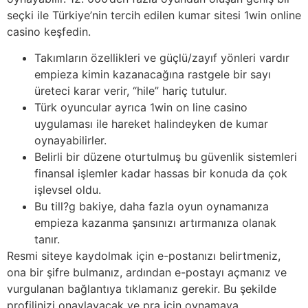
seçki ile Türkiye’nin tercih edilen kumar sitesi 1win online
casino keşfedin.
Takımların özellikleri ve güçlü/zayıf yönleri vardır
empieza kimin kazanacağına rastgele bir sayı
üreteci karar verir, “hile” hariç tutulur.
Türk oyuncular ayrıca 1win on line casino
uygulaması ile hareket halindeyken de kumar
oynayabilirler.
Belirli bir düzene oturtulmuş bu güvenlik sistemleri
finansal işlemler kadar hassas bir konuda da çok
işlevsel oldu.
Bu till?g bakiye, daha fazla oyun oynamanıza
empieza kazanma şansınızı artırmanıza olanak
tanır.
Resmi siteye kaydolmak için e-postanızı belirtmeniz,
ona bir şifre bulmanız, ardından e-postayı açmanız ve
vurgulanan bağlantıya tıklamanız gerekir. Bu şekilde
profilinizi onaylayacak ve pra için oynamaya