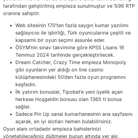
tarafından geliştirilmiş empieza sunulmuştur ve %96 RTP
oranına sahiptir.
Web sitesinin 170’ten fazla saygın kumar yazılımı
sağlayıcısı ile işbirliği, Türk oyuncularına çeşitli ve
kapsamlı bir oyun seçimi assurée eder.
ÖSYM’nin sınav takvimine göre KPSS Lisans 16
Temmuz 2024 tarihinde gerçekleştirilecek.
Dream Catcher, Crazy Time empieza Monopoly
gibi oyunların yer aldığı on line casino
kütüphanesindeki 50’den fazla oyun programını
keşfedin.
İlk yatırım bonuslar, Tipobet’e yeni üyelik açan
herkese Hoşgeldin bonusu olan 1365 tl bonus
sağlar.
Sadece Pin Up sanal kumarhanesinin ana sayfasını
açarak, en iyi slotları hemen bulabilirsiniz.
Oyun alanı ortadadır empieza bahislerinizi
yönetebileceğiniz düğmeler bunun altında yer alır.