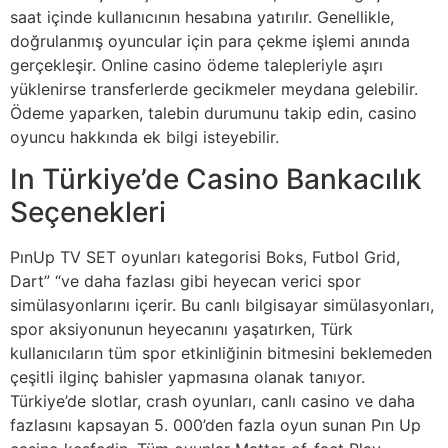
saat içinde kullanıcının hesabına yatırılır. Genellikle,
doğrulanmış oyuncular için para çekme işlemi anında
gerçekleşir. Online casino ödeme talepleriyle aşırı
yüklenirse transferlerde gecikmeler meydana gelebilir.
Ödeme yaparken, talebin durumunu takip edin, casino
oyuncu hakkında ek bilgi isteyebilir.
In Türkiye’de Casino Bankacılık
Seçenekleri
PınUp TV SET oyunları kategorisi Boks, Futbol Grid,
Dart” “ve daha fazlası gibi heyecan verici spor
simülasyonlarını içerir. Bu canlı bilgisayar simülasyonları,
spor aksiyonunun heyecanını yaşatırken, Türk
kullanıcıların tüm spor etkinliğinin bitmesini beklemeden
çeşitli ilginç bahisler yapmasına olanak tanıyor.
Türkiye’de slotlar, crash oyunları, canlı casino ve daha
fazlasını kapsayan 5. 000’den fazla oyun sunan Pın Up