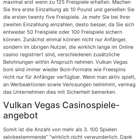
maximal erst wenn zu 125 Freispiele erhalten. Machen
Sie Ihre erste Einzahlung ab 10 Pound und genießen Sie
die ersten twenty five Freispiele. Je mehr Sie bei Ihrer
zweiten Einzahlung einzahlen, desto besser, da Sie sich
entweder 50 Freispiele oder 100 Freispiele sichern
können. Zunächst einmal können nicht nur Anfänger,
sondern im übrigen Nutzer, die wirklich lange im Online
casino registriert sind, verschiedenen zusätzliche
Belohnungen within Anspruch nehmen. Vulkan Vegas
boni sind immer wieder Boni-Formate wie Freespins
nicht nur für Anfänger verfügbar. Wenn man aktiv spielt,
an Werbeaktionen sowie Verlosungen teilnimmt, vermag
das Unternehmen dies mit Sicherheit bemerken.
Vulkan Vegas Casinospiele-
angebot
Somit ist die Anzahl von mehr als 3. 100 Spielen
selvbestemmende” “wirklich nicht verwunderlich. Dank