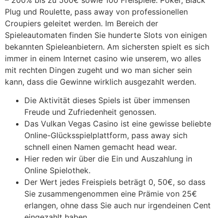
Plug und Roulette, pass away von professionellen
Croupiers geleitet werden. Im Bereich der
Spieleautomaten finden Sie hunderte Slots von einigen
bekannten Spieleanbietern. Am sichersten spielt es sich
immer in einem Internet casino wie unserem, wo alles
mit rechten Dingen zugeht und wo man sicher sein
kann, dass die Gewinne wirklich ausgezahlt werden.
Die Aktivität dieses Spiels ist über immensen
Freude und Zufriedenheit genossen.
Das Vulkan Vegas Casino ist eine gewisse beliebte
Online-Glücksspielplattform, pass away sich
schnell einen Namen gemacht head wear.
Hier reden wir über die Ein und Auszahlung in
Online Spielothek.
Der Wert jedes Freispiels beträgt 0, 50€, so dass
Sie zusammengenommen eine Prämie von 25€
erlangen, ohne dass Sie auch nur irgendeinen Cent
eingezahlt haben.