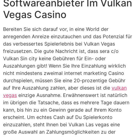
Softwareanbieter Im Vulkan
Vegas Casino
Bereiten Sie sich darauf vor, in eine World der
anregenden Anreize einzutauchen und das Potenzial für
das verbessertes Spielerlebnis bei Vulkan Vegas
freizusetzen. Die gute Nachricht ist, dass sera c/o
Vulkan Sin city keine Gebühren für Ein- oder
Auszahlungen gibt! Wenn Sie Ihre Einzahlung wirklich
nicht mindestens zweimal internet marketing Casino
durchspielen, müssen Sie eine 20-prozentige Gebühr
auf Ihre Auszahlung zahlen, aber dieses ist die
vulkan
vegas
einzige Ausnahme. Erwähnenswert ist natürlich
im übrigen die Tatsache, dass es mehrere Tage dauern
kann, bis hin zu ein Gewinn gerade auf Ihrem Konto
erscheint. Um echtes Cash auf Du Spielerkonto
einzuzahlen, steht Ihnen bei Vulkan Las vegas eine
große Auswahl an Zahlungsmöglichkeiten zu der