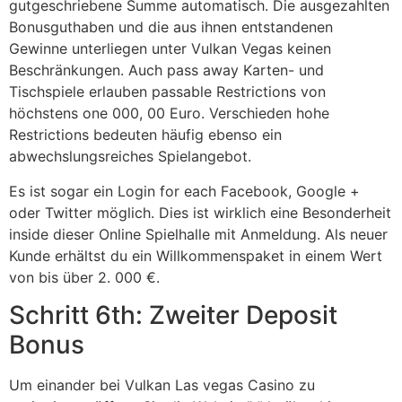
gutgeschriebene Summe automatisch. Die ausgezahlten
Bonusguthaben und die aus ihnen entstandenen
Gewinne unterliegen unter Vulkan Vegas keinen
Beschränkungen. Auch pass away Karten- und
Tischspiele erlauben passable Restrictions von
höchstens one 000, 00 Euro. Verschieden hohe
Restrictions bedeuten häufig ebenso ein
abwechslungsreiches Spielangebot.
Es ist sogar ein Login for each Facebook, Google +
oder Twitter möglich. Dies ist wirklich eine Besonderheit
inside dieser Online Spielhalle mit Anmeldung. Als neuer
Kunde erhältst du ein Willkommenspaket in einem Wert
von bis über 2. 000 €.
Schritt 6th: Zweiter Deposit
Bonus
Um einander bei Vulkan Las vegas Casino zu