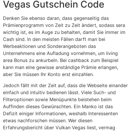
Vegas Gutschein Code
Denken Sie ebenso daran, dass gegenseitig das
Prämienprogramm von Zeit zu Zeit ändert, sodass sera
wichtig ist, es im Auge zu behalten, damit Sie immer im
Cash sind. In den meisten Fällen darft man bei
Werbeaktionen und Sonderangeboten das
Unternehmens eine Aufladung vornehmen, um living
area Bonus zu ankurbeln. Bei cashback zum Beispiel
kann man eine gewisse anständige Prämie erlangen,
aber Sie müssen Ihr Konto erst einzahlen.
Jedoch fällt mit der Zeit auf, dass die Webseite einander
einfach und intuitiv bedienen lässt. Viele Such- und
Filteroptionen sowie Menüpunkte beistehen beim
Auffinden dieses Gewünschten. Ein Manko ist das
Defizit einiger Informationen, weshalb Interessenten
etwas nachforschen müssen. Wer diesen
Erfahrungsbericht über Vulkan Vegas liest, vermag