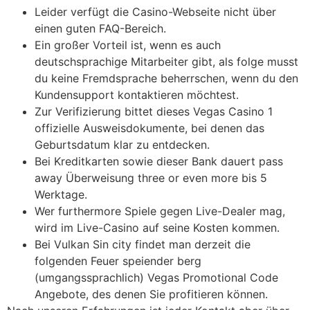
Leider verfügt die Casino-Webseite nicht über
einen guten FAQ-Bereich.
Ein großer Vorteil ist, wenn es auch
deutschsprachige Mitarbeiter gibt, als folge musst
du keine Fremdsprache beherrschen, wenn du den
Kundensupport kontaktieren möchtest.
Zur Verifizierung bittet dieses Vegas Casino 1
offizielle Ausweisdokumente, bei denen das
Geburtsdatum klar zu entdecken.
Bei Kreditkarten sowie dieser Bank dauert pass
away Überweisung three or even more bis 5
Werktage.
Wer furthermore Spiele gegen Live-Dealer mag,
wird im Live-Casino auf seine Kosten kommen.
Bei Vulkan Sin city findet man derzeit die
folgenden Feuer speiender berg
(umgangssprachlich) Vegas Promotional Code
Angebote, des denen Sie profitieren können.