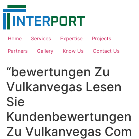
Skip
to
content
Home
Services
Expertise
Projects
Partners
Gallery
Know Us
Contact Us
“bewertungen Zu
Vulkanvegas Lesen
Sie
Kundenbewertungen
Zu Vulkanvegas Com