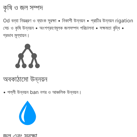
কৃষি ও জল সম্পদ
Od বন্যা নিয়ন্ত্রণ ও ব্যাংক সুরক্ষা • নিকাশী উন্নয়ন • প্রাচীর উন্নয়ন rigation
সেচ ও কৃষি উন্নয়ন • অংশগ্রহণমূলক জলসম্পদ পরিচালনা • সক্ষমতা বৃদ্ধি •
প্রভাব মূল্যায়ন।
অবকাঠামো উন্নয়ন
• পল্লী উন্নয়ন ban নগর ও আঞ্চলিক উন্নয়ন।
জল এবং সুরক্ষা