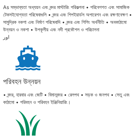
As সম্ভাব্যতা অধ্যয়ন এবং বন্দর মাস্টারিং পরিকল্পনা • পরিবেশগত এবং সামাজিক
টেকসইযোগ্যতা পরিষেবাগুলি • বন্দর এবং শিপইয়ার্ডস অপারেশন এবং রক্ষণাবেক্ষণ •
সামুদ্রিক নকশা এবং নির্মাণ পরিষেবাদি • বন্দর এবং শিপিং অর্থনীতি • অবকাঠামো
উন্নয়ন ও নকশা • উপকূলীয় এবং নদী প্রকৌশল ও পরিচালনা
পরিবহন উন্নয়ন
• বন্দর, হারবার এবং জেটি • বিমানবন্দর • রেলপথ • সড়ক ও জনপথ • সেতু এবং
কাঠামো • পরিবহন ও পরিবহন ইঞ্জিনিয়ারিং।