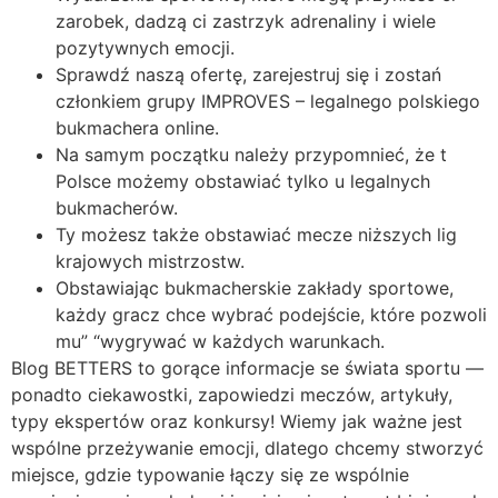
zarobek, dadzą ci zastrzyk adrenaliny i wiele
pozytywnych emocji.
Sprawdź naszą ofertę, zarejestruj się i zostań
członkiem grupy IMPROVES – legalnego polskiego
bukmachera online.
Na samym początku należy przypomnieć, że t
Polsce możemy obstawiać tylko u legalnych
bukmacherów.
Ty możesz także obstawiać mecze niższych lig
krajowych mistrzostw.
Obstawiając bukmacherskie zakłady sportowe,
każdy gracz chce wybrać podejście, które pozwoli
mu” “wygrywać w każdych warunkach.
Blog BETTERS to gorące informacje se świata sportu —
ponadto ciekawostki, zapowiedzi meczów, artykuły,
typy ekspertów oraz konkursy! Wiemy jak ważne jest
wspólne przeżywanie emocji, dlatego chcemy stworzyć
miejsce, gdzie typowanie łączy się ze wspólnie