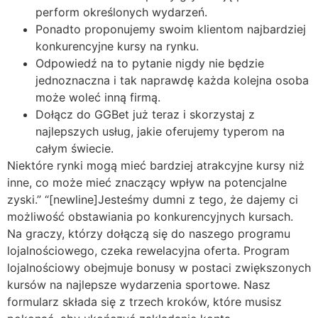
perform określonych wydarzeń.
Ponadto proponujemy swoim klientom najbardziej
konkurencyjne kursy na rynku.
Odpowiedź na to pytanie nigdy nie będzie
jednoznaczna i tak naprawdę każda kolejna osoba
może woleć inną firmą.
Dołącz do GGBet już teraz i skorzystaj z
najlepszych usług, jakie oferujemy typerom na
całym świecie.
Niektóre rynki mogą mieć bardziej atrakcyjne kursy niż
inne, co może mieć znaczący wpływ na potencjalne
zyski.” “[newline]Jesteśmy dumni z tego, że dajemy ci
możliwość obstawiania po konkurencyjnych kursach.
Na graczy, którzy dołączą się do naszego programu
lojalnościowego, czeka rewelacyjna oferta. Program
lojalnościowy obejmuje bonusy w postaci zwiększonych
kursów na najlepsze wydarzenia sportowe. Nasz
formularz składa się z trzech kroków, które musisz