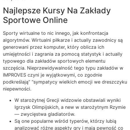
Najlepsze Kursy Na Zakłady
Sportowe Online
Sporty wirtualne to nic innego, jak konfrontacja
algorytmów. Wirtualni piłkarze i actually zawodnicy są
generowani przez komputer, który oblicza ich
umiejętności i zagrania za pomocą statystyk i actually
typowego dla zakładów sportowych elementu
szczęścia. Nieprzewidywalność tego typu zakładów w
IMPROVES czyni je wyjątkowymi, co zgodnie
podkreślają” “sympatycy wielkich emocji we dreszczyku
niepewności.
W starożytnej Grecji widzowie obstawiali wyniki
Igrzysk Olimpijskich, a new w starożytnym Rzymie
— zwycięstwa gladiatorów.
Są one popularne wśród typerów, którzy lubią
analizować różne aspekty gry i mają pewność co