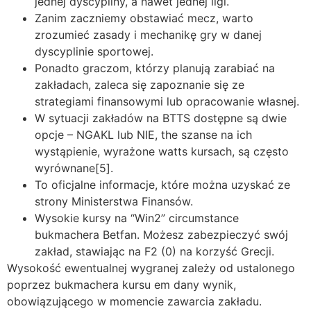
jednej dyscypliny, a nawet jednej ligi.
Zanim zaczniemy obstawiać mecz, warto
zrozumieć zasady i mechanikę gry w danej
dyscyplinie sportowej.
Ponadto graczom, którzy planują zarabiać na
zakładach, zaleca się zapoznanie się ze
strategiami finansowymi lub opracowanie własnej.
W sytuacji zakładów na BTTS dostępne są dwie
opcje – NGAKL lub NIE, the szanse na ich
wystąpienie, wyrażone watts kursach, są często
wyrównane[5].
To oficjalne informacje, które można uzyskać ze
strony Ministerstwa Finansów.
Wysokie kursy na “Win2” circumstance
bukmachera Betfan. Możesz zabezpieczyć swój
zakład, stawiając na F2 (0) na korzyść Grecji.
Wysokość ewentualnej wygranej zależy od ustalonego
poprzez bukmachera kursu em dany wynik,
obowiązującego w momencie zawarcia zakładu.