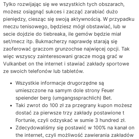
Tylko rozwijając się we wszystkich tych obszarach,
możesz osiągnąć sukces i zacząć zarabiać dużo
pieniędzy, ciesząc się swoją aktywnością. W przypadku
meczu tenisowego, będziesz mógł obstawiać, lub w
secie dojdzie do tiebreaka, ile gemów będzie miał
set/mecz itp. Bukmacherzy naprawdę starają się
zaoferować graczom grunzochse najwięcej opcji. Tak
więc wszyscy zainteresowani gracze mogą grać w
Vulkanbet on the internet i stawiać zakłady sportowe
ze swoich telefonów lub tabletów.
Wszystkie informacje drugorzędne są
umieszczone na samym dole strony Feuer
speiender berg (umgangssprachlich) Bet.
Taki zwrot do 100 zł za przegrany kupon możesz
dostać za pierwsze trzy zakłady postawione t
Fortunie, czyli odzyskać w sumie 3 hundred zł.
Zdecydowaliśmy się postawić w 100% na kanał on
the internet, czyli możliwość zawierania zakładów