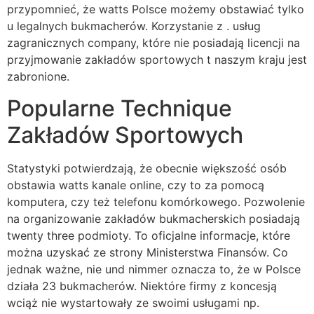
przypomnieć, że watts Polsce możemy obstawiać tylko
u legalnych bukmacherów. Korzystanie z . usług
zagranicznych company, które nie posiadają licencji na
przyjmowanie zakładów sportowych t naszym kraju jest
zabronione.
Popularne Technique
Zakładów Sportowych
Statystyki potwierdzają, że obecnie większość osób
obstawia watts kanale online, czy to za pomocą
komputera, czy też telefonu komórkowego. Pozwolenie
na organizowanie zakładów bukmacherskich posiadają
twenty three podmioty. To oficjalne informacje, które
można uzyskać ze strony Ministerstwa Finansów. Co
jednak ważne, nie und nimmer oznacza to, że w Polsce
działa 23 bukmacherów. Niektóre firmy z koncesją
wciąż nie wystartowały ze swoimi usługami np.