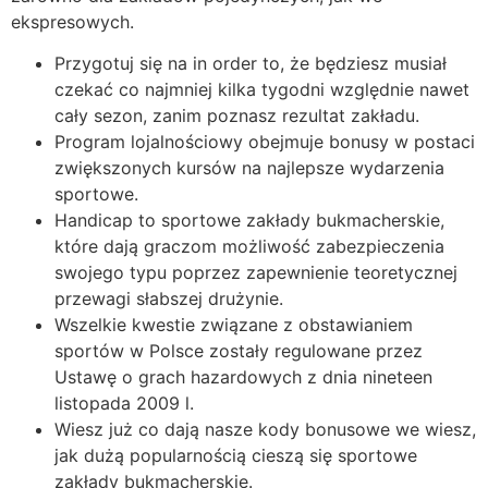
ekspresowych.
Przygotuj się na in order to, że będziesz musiał
czekać co najmniej kilka tygodni względnie nawet
cały sezon, zanim poznasz rezultat zakładu.
Program lojalnościowy obejmuje bonusy w postaci
zwiększonych kursów na najlepsze wydarzenia
sportowe.
Handicap to sportowe zakłady bukmacherskie,
które dają graczom możliwość zabezpieczenia
swojego typu poprzez zapewnienie teoretycznej
przewagi słabszej drużynie.
Wszelkie kwestie związane z obstawianiem
sportów w Polsce zostały regulowane przez
Ustawę o grach hazardowych z dnia nineteen
listopada 2009 l.
Wiesz już co dają nasze kody bonusowe we wiesz,
jak dużą popularnością cieszą się sportowe
zakłady bukmacherskie.