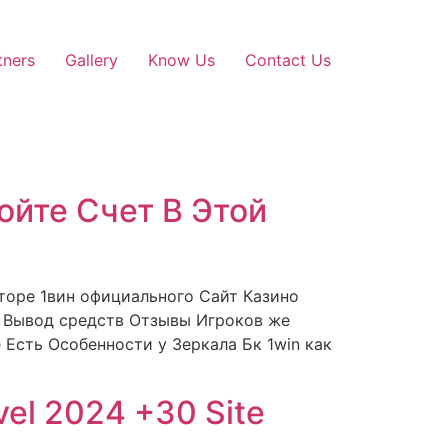
tners
Gallery
Know Us
Contact Us
ойте Счет В Этой
торе 1вин официального Сайт Казино
И Вывод средств Отзывы Игроков же
Есть Особенности у Зеркала Бк 1win как
vel 2024 +30 Site