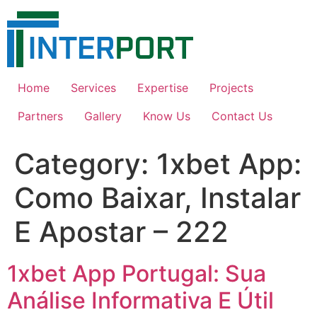
Skip
to
content
Home
Services
Expertise
Projects
Partners
Gallery
Know Us
Contact Us
Category:
1xbet App:
Como Baixar, Instalar
E Apostar – 222
1xbet App Portugal: Sua
Análise Informativa E Útil