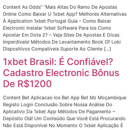
Content As Odds” “Mais Altas Do Ramo De Apostas
Online Como Baixar U 1xbet App? Melhores Alternativas
À Application 1xbet Portugal Guia – Como Baixar
Electronic Instalar 1xbet Software Para Ios Como
Apostar Em Dota 2? – Veja Sites De Apostas E Dicas
Imperdíveis! Métodos De Levantamento Book Of Loki
Dispositivos Compatíveis Suporte Ao Cliente […]
1xbet Brasil: É Confiável?
Cadastro Electronic Bônus
De R$1200
Content Bet Aplicacao Ios Bet App Bet Mz Moçambique
Registo Login Conclusão Sobre Nossa Análise Do
Aplicativo Da 1xbet App Métodos De Pagamento –
Depósito Olá! Um Conteúdo Que Você Está Procurando
Não Está Disponível No Momento O 1xbet Aplicação É