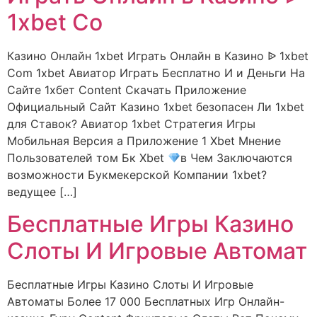
1xbet Co
Казино Онлайн 1xbet Играть Онлайн в Казино ᐉ 1xbet
Com 1xbet Авиатор Играть Бесплатно И и Деньги На
Сайте 1хбет Content Скачать Приложение
Официальный Сайт Казино 1xbet безопасен Ли 1xbet
для Ставок? Авиатор 1xbet Стратегия Игры
Мобильная Версия а Приложение 1 Хbet Мнение
Пользователей том Бк Xbet
в Чем Заключаются
возможности Букмекерской Компании 1xbet?
ведущее […]
Бесплатные Игры Казино
Слоты И Игровые Автомат
Бесплатные Игры Казино Слоты И Игровые
Автоматы Более 17 000 Бесплатных Игр Онлайн-