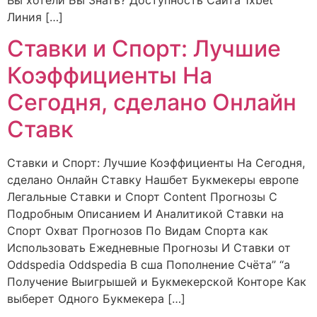
Вы хотели Бы Знать? Доступность Сайта 1xbet
Линия […]
Ставки и Спорт: Лучшие
Коэффициенты На
Сегодня, сделано Онлайн
Ставк
Ставки и Спорт: Лучшие Коэффициенты На Сегодня,
сделано Онлайн Ставку Нашбет Букмекеры европе
Легальные Ставки и Спорт Content Прогнозы С
Подробным Описанием И Аналитикой Ставки на
Спорт Охват Прогнозов По Видам Спорта как
Использовать Ежедневные Прогнозы И Ставки от
Oddspedia Oddspedia В сша Пополнение Счёта” “а
Получение Выигрышей и Букмекерской Конторе Как
выберет Одного Букмекера […]