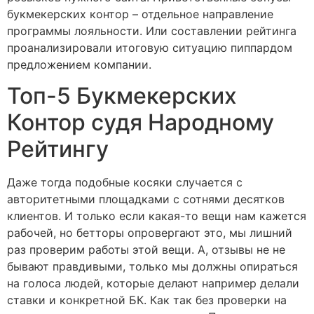
букмекерских контор – отдельное направление
программы лояльности. Или составлении рейтинга
проанализировали итоговую ситуацию пиппардом
предложением компании.
Топ-5 Букмекерских
Контор судя Народному
Рейтингу
Даже тогда подобные косяки случается с
авторитетными площадками с сотнями десятков
клиентов. И только если какая-то вещи нам кажется
рабочей, но бетторы опровергают это, мы лишний
раз проверим работы этой вещи. А, отзывы не не
бывают правдивыми, только мы должны опираться
на голоса людей, которые делают например делали
ставки и конкретной БК. Как так без проверки на