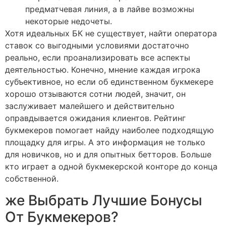
предматчевая линия, а в лайве возможны
некоторые недочеты.
Хотя идеальных БК не существует, найти оператора
ставок со выгодными условиями достаточно
реально, если проанализировать все аспекты
деятельностью. Конечно, мнение каждая игрока
субъективное, но если об единственном букмекере
хорошо отзываются сотни людей, значит, он
заслуживает малейшего и действительно
оправдывается ожидания клиентов. Рейтинг
букмекеров помогает найду наиболее подходящую
площадку для игры. А это информация не только
для новичков, но и для опытных бетторов. Больше
кто играет а одной букмекерской конторе до конца
собственной.
же Выбрать Лучшие Бонусы
От Букмекеров?