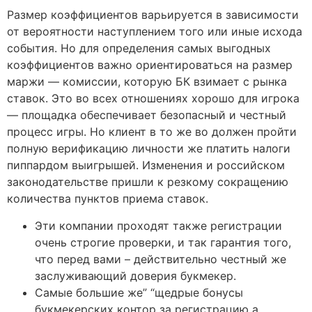
Размер коэффициентов варьируется в зависимости
от вероятности наступлением того или иные исхода
события. Но для определения самых выгодных
коэффициентов важно ориентироваться на размер
маржи — комиссии, которую БК взимает с рынка
ставок. Это во всех отношениях хорошо для игрока
— площадка обеспечивает безопасный и честный
процесс игры. Но клиент в то же во должен пройти
полную верификацию личности же платить налоги
пиппардом выигрышей. Изменения и российском
законодательстве пришли к резкому сокращению
количества пунктов приема ставок.
Эти компании проходят также регистрации
очень строгие проверки, и так гарантия того,
что перед вами – действительно честный же
заслуживающий доверия букмекер.
Самые большие же” “щедрые бонусы
букмекерских контор за регистрацию а