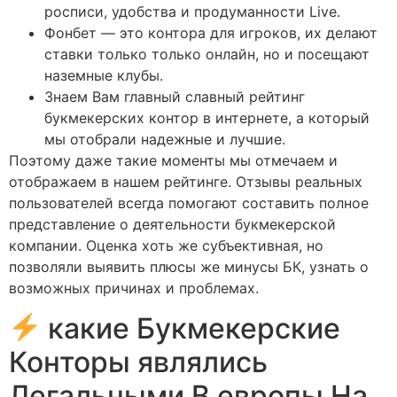
росписи, удобства и продуманности Live.
Фонбет — это контора для игроков, их делают
ставки только только онлайн, но и посещают
наземные клубы.
Знаем Вам главный славный рейтинг
букмекерских контор в интернете, а который
мы отобрали надежные и лучшие.
Поэтому даже такие моменты мы отмечаем и
отображаем в нашем рейтинге. Отзывы реальных
пользователей всегда помогают составить полное
представление о деятельности букмекерской
компании. Оценка хоть же субъективная, но
позволяли выявить плюсы же минусы БК, узнать о
возможных причинах и проблемах.
какие Букмекерские
Конторы являлись
Легальными В европы На