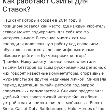
Как работают Сайты Для
Ставок?
Наш сайт который создан в 2014 году и
позиционировался как место, где каждый любитель
ставок может подчерпнуть для себя что-то
интересненькое. В течение многих лет мы
проводили колоссальную работу над созданием
обучающего контента, делали информативные
обзоры и рейтинги букмекерских контор.”
“[newline]Нашу работу положительно отметили
тысячи бетторов во всем русскоязычном регионе, о
них говорят известные комментаторы, спортивные
журналисты же другие медийные личной. Миновала
период адаптации онлайн-ресурса под запрос
современных пользователей. Сначала представила
удобный пользовательский интерфейс на обоих
устройствах и приложения для мобильных. Вплоть
Smite, Call of Duty, Battlegrounds, Halo, Heroes of the