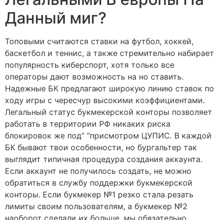
Данный миг?
Топовыми считаются ставки на футбол, хоккей,
баскетбол и теннис, а также стремительно набирает
популярность киберспорт, хотя только все
операторы дают возможность на но ставить.
Надежные БК предлагают широкую линию ставок по
ходу игры с чересчур высокими коэффициентами.
Легальный статус букмекерской конторы позволяет
работать в территории РФ никаких риска
блокировок же под” “присмотром ЦУПИС. В каждой
БК бывают твои особенности, но бургальтер так
выглядит типичная процедура создания аккаунта.
Если аккаунт не получилось создать, не можно
обратиться в службу поддержки букмекерской
конторы. Если букмекер №1 резко стала резать
лимиты своим пользователям, а букмекер №2
наоборот сделали их больше, мы обязательно