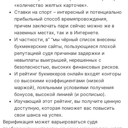
«количество желтых карточек».
Ставки на спорт – интересный и потенциально
прибыльный способ времяпровождения,
причем заключать пари сейчас можно же в
наземных местах, так и в Интернете.
И частности, в” “мы чёрный список внесены
букмекерские сайты, пользующиеся плохой
репутацией судя причинам задержки и
невыплаты выигрышей, нерешенных с
безопасностью, высоких финансовых рисков.
И рейтинг букмекеров онлайн входят конторы
со высокими коэффициентами (низкой
маржой), лояльными условиями получения
бонусов, высокой линией (и росписью).
Изучающий этот рейтинг, вы получите ценную
доступную, которая поможет вас повысить
свои шанса на успех.
Верификация может варьироваться судя