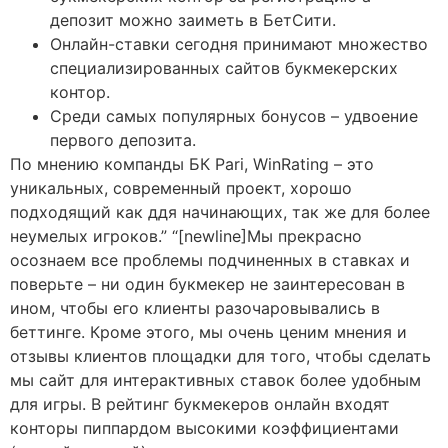
депозит можно заиметь в БетСити.
Онлайн-ставки сегодня принимают множество
специализированных сайтов букмекерских
контор.
Среди самых популярных бонусов – удвоение
первого депозита.
По мнению компанды БК Pari, WinRating – это
уникальных, современный проект, хорошо
подходящий как ддя начинающих, так же для более
неумелых игроков.” “[newline]Мы прекрасно
осознаем все проблемы подчиненных в ставках и
поверьте – ни один букмекер не заинтересован в
ином, чтобы его клиенты разочаровывались в
беттинге. Кроме этого, мы очень ценим мнения и
отзывы клиентов площадки для того, чтобы сделать
мы сайт для интерактивных ставок более удобным
для игры. В рейтинг букмекеров онлайн входят
конторы пиппардом высокими коэффициентами