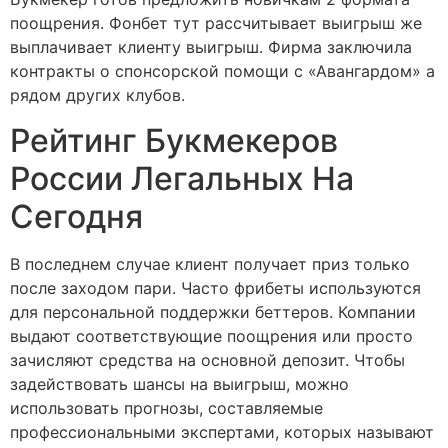
поощрения. Фонбет тут рассчитывает выигрыш же
выплачивает клиенту выигрыш. Фирма заключила
контракты о спонсорской помощи с «Авангардом» а
рядом других клубов.
Рейтинг Букмекеров
России Легальных На
Сегодня
В последнем случае клиент получает приз только
после заходом пари. Часто фрибеты используются
для персональной поддержки беттеров. Компании
выдают соответствующие поощрения или просто
зачисляют средства на основной депозит. Чтобы
задействовать шансы на выигрыш, можно
использовать прогнозы, составляемые
профессиональными экспертами, которых называют