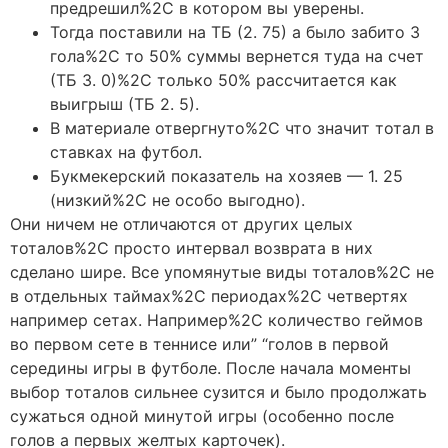
предрешил%2C в котором вы уверены.
Тогда поставили на ТБ (2. 75) а было забито 3
гола%2C то 50% суммы вернется туда на счет
(ТБ 3. 0)%2C только 50% рассчитается как
выигрыш (ТБ 2. 5).
В материале отвергнуто%2C что значит тотал в
ставках на футбол.
Букмекерский показатель на хозяев — 1. 25
(низкий%2C не особо выгодно).
Они ничем не отличаются от других целых
тоталов%2C просто интервал возврата в них
сделано шире. Все упомянутые виды тоталов%2C не
в отдельных таймах%2C периодах%2C четвертях
например сетах. Например%2C количество геймов
во первом сете в теннисе или” “голов в первой
середины игры в футболе. После начала моменты
выбор тоталов сильнее сузится и было продолжать
сужаться одной минутой игры (особенно после
голов а первых желтых карточек).