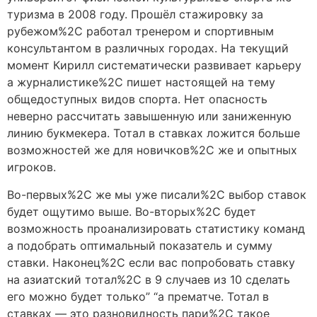
туризма в 2008 году. Прошёл стажировку за
рубежом%2C работал тренером и спортивным
консультантом в различных городах. На текущий
момент Кирилл систематически развивает карьеру
а журналистике%2C пишет настоящей на тему
общедоступных видов спорта. Нет опасность
неверно рассчитать завышенную или заниженную
линию букмекера. Тотал в ставках ложится больше
возможностей же для новичков%2C же и опытных
игроков.
Во-первых%2C же мы уже писали%2C выбор ставок
будет ощутимо выше. Во-вторых%2C будет
возможность проанализировать статистику команд
а подобрать оптимальный показатель и сумму
ставки. Наконец%2C если вас попробовать ставку
на азиатский тотал%2C в 9 случаев из 10 сделать
его можно будет только” “а прематче. Тотал в
ставках — это разновидность пари%2C такое