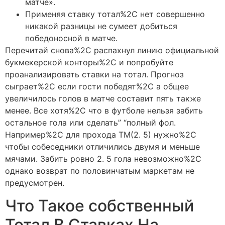
матче».
Применяя ставку тотал%2C нет совершенно
никакой разницы не сумеет добиться
победоносной в матче.
Перечитай снова%2C распахнул линию официальной
букмекерской конторы%2C и попробуйте
проанализировать ставки на тотал. Прогноз
сыграет%2C если гости победят%2C а общее
увеличилось голов в матче составит пять также
менее. Все хотя%2C что в футболе нельзя забить
остальное гола или сделать” “полный фол.
Например%2C для прохода ТМ(2. 5) нужно%2C
чтобы собеседники отличились двумя и меньше
мячами. Забить ровно 2. 5 гола невозможно%2C
однако возврат по половинчатым маркетам не
предусмотрен.
Что Такое собственный
Тотал В Ставках На