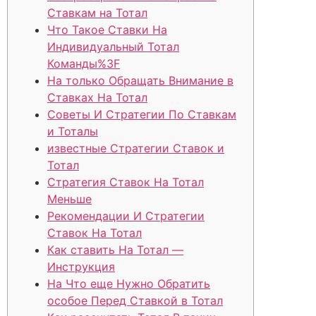
Ставкам на Тотал
Что Такое Ставки На
Индивидуальный Тотал
Команды%3F
На только Обращать Внимание в
Ставках На Тотал
Советы И Стратегии По Ставкам
и Тоталы
известные Стратегии Ставок и
Тотал
Стратегия Ставок На Тотал
Меньше
Рекомендации И Стратегии
Ставок На Тотал
Как ставить На Тотал —
Инструкция
На Что еще Нужно Обратить
особое Перед Ставкой в Тотал