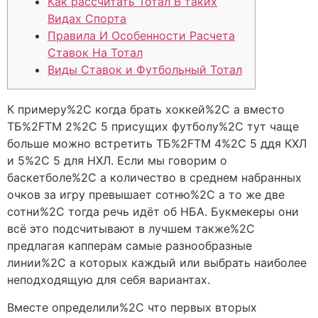
Как рассчитать Тотал В таких
Видах Спорта
Правила И Особенности Расчета
Ставок На Тотал
Виды Ставок и Футбольный Тотал
К примеру%2C когда брать хоккей%2C а вместо
ТБ%2FТМ 2%2C 5 присущих футболу%2C тут чаще
больше можно встретить ТБ%2FТМ 4%2C 5 ддя КХЛ
и 5%2C 5 для НХЛ. Если мы говорим о
баскетболе%2C а количество в среднем набранных
очков за игру превышает сотню%2C а то же две
сотни%2C тогда речь идёт об НБА. Букмекеры они
всё это подсчитывают в лучшем также%2C
предлагая капперам самые разнообразные
линии%2C а которых каждый или выбрать наиболее
неподходящую для себя вариантах.
Вместе определили%2C что первых вторых