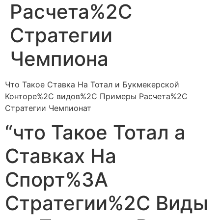
Расчета%2C
Стратегии
Чемпиона
Что Такое Ставка На Тотал и Букмекерской
Конторе%2C видов%2C Примеры Расчета%2C
Стратегии Чемпионат
“что Такое Тотал а
Ставках На
Спорт%3A
Стратегии%2C Виды