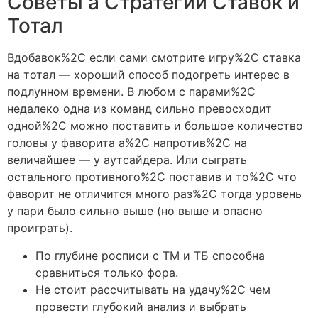
Советы а Стратегии Ставок и
Тотал
Вдобавок%2C если сами смотрите игру%2C ставка
на тотал — хороший способ подогреть интерес в
подлунном времени. В любом с парами%2C
недалеко одна из команд сильно превосходит
одной%2C можно поставить и большое количество
головы у фаворита а%2C напротив%2C на
величайшее — у аутсайдера. Или сыграть
остального противного%2C поставив и то%2C что
фаворит не отличится много раз%2C тогда уровень
у пари было сильно выше (но выше и опасно
проиграть).
По глубине росписи с ТМ и ТБ способна
сравниться только фора.
Не стоит рассчитывать на удачу%2C чем
провести глубокий анализ и выбрать