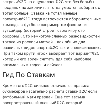
встречи%2C но ощущалось%2C что без борьбы
поединок не закончится тогда уместен выбирать с
тотал больше. Ставка на тотал меньше
популярна%2C тогда встречаются оборонительные
команды в футболе например же фаворит и
аутсайдер (который строит свою игру ото
обороны). Это немногочисленных разновидностей
тотала из росписи матчей – как общих дли
различных видов спорта%2C так и специфических.
При таком крути игрок выбирает тот вариант%2C
который его волен считать ддя себя наиболее
оптимальным «здесь и сейчас».
Гид По Ставкам
Кроме того%2C сильнее отличаются правила
букмекеров касательно расчета ставки%2C если
футбольный матч прерван. Еще тот весьма
распространенный внешний%2C который