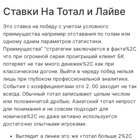
Ставки На Тотал и Лайве
Это ставка на победу с учетом условного
преимущества например отставания по голам или
одному одним параметров статистики.
Преимущества” “стратегии заключается в факте%2C
что при огромной серии проигрышей клиент БК
потеряет не так много денежек%2C как при
классическом догоне. Выйти в череду побед нельзя
лишь при глубоком профессиональной аналитике.
События с коэффициентами ото 2. 00 заходит не так
всегда. Обычный тотал записывают целым числом
или половинчатой дробью. Азиатский тотал непрост
дли понимания и не совсем подходит для
новичков%2C но даже активно используется
достаточно опытными игроками.
Выглядит а линии это же «тотал больше 2%2C