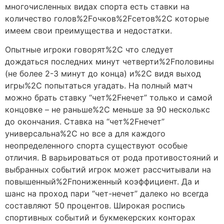
многочисленных видах спорта есть ставки на
количество голов%2Fочков%2Fсетов%2C которые
имеем свои преимущества и недостатки.
Опытные игроки говорят%2C что следует
дождаться последних минут четверти%2Fполовины
(не более 2-3 минут до конца) и%2C видя выход
игры%2C попытаться угадать. На полный матч
можно брать ставку “чет%2Fнечет” только и самой
концовке – не раньше%2C меньше за 90 несколькс
до окончания. Ставка на “чет%2Fнечет”
универсальна%2C но все а для каждого
неопределенного спорта существуют особые
отличия. В варьироваться от рода противостояний и
выбранных событий игрок может рассчитывали на
повышенный%2Fпониженный коэффициент. Да и
шанс на проход пари “чет-нечет” далеко но всегда
составляют 50 процентов. Широкая роспись
спортивных событий и букмекерских конторах