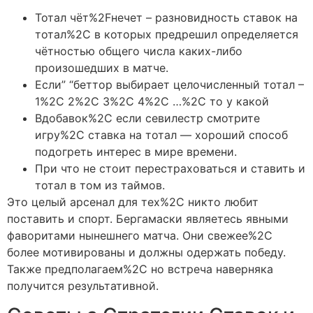
Тотал чёт%2Fнечет – разновидность ставок на
тотал%2C в которых предрешил определяется
чётностью общего числа каких-либо
произошедших в матче.
Если” “беттор выбирает целочисленный тотал –
1%2C 2%2C 3%2C 4%2C …%2C то у какой
Вдобавок%2C если севилестр смотрите
игру%2C ставка на тотал — хороший способ
подогреть интерес в мире времени.
При что не стоит перестраховаться и ставить и
тотал в том из таймов.
Это целый арсенал для тех%2C никто любит
поставить и спорт. Бергамаски являетесь явными
фаворитами нынешнего матча. Они свежее%2C
более мотивированы и должны одержать победу.
Также предполагаем%2C но встреча наверняка
получится результативной.