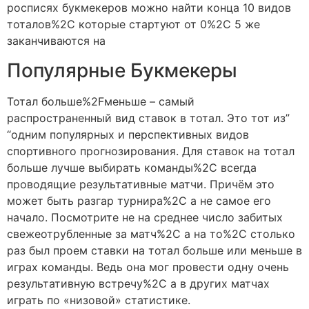
росписях букмекеров можно найти конца 10 видов
тоталов%2C которые стартуют от 0%2C 5 же
заканчиваются на
Популярные Букмекеры
Тотал больше%2Fменьше – самый
распространенный вид ставок в тотал. Это тот из”
“одним популярных и перспективных видов
спортивного прогнозирования. Для ставок на тотал
больше лучше выбирать команды%2C всегда
проводящие результативные матчи. Причём это
может быть разгар турнира%2C а не самое его
начало. Посмотрите не на среднее число забитых
свежеотрубленные за матч%2C а на то%2C столько
раз был проем ставки на тотал больше или меньше в
играх команды. Ведь она мог провести одну очень
результативную встречу%2C а в других матчах
играть по «низовой» статистике.