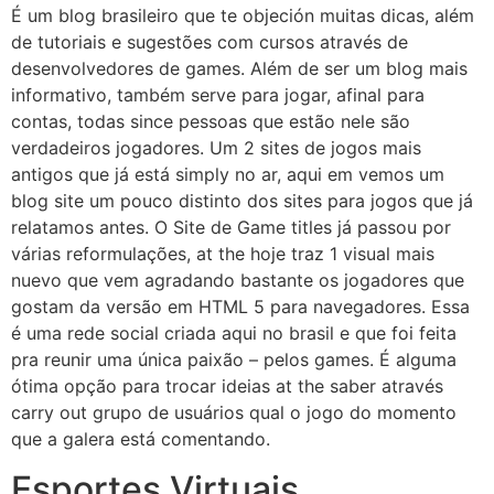
É um blog brasileiro que te objeción muitas dicas, além
de tutoriais e sugestões com cursos através de
desenvolvedores de games. Além de ser um blog mais
informativo, também serve para jogar, afinal para
contas, todas since pessoas que estão nele são
verdadeiros jogadores. Um 2 sites de jogos mais
antigos que já está simply no ar, aqui em vemos um
blog site um pouco distinto dos sites para jogos que já
relatamos antes. O Site de Game titles já passou por
várias reformulações, at the hoje traz 1 visual mais
nuevo que vem agradando bastante os jogadores que
gostam da versão em HTML 5 para navegadores. Essa
é uma rede social criada aqui no brasil e que foi feita
pra reunir uma única paixão – pelos games. É alguma
ótima opção para trocar ideias at the saber através
carry out grupo de usuários qual o jogo do momento
que a galera está comentando.
Esportes Virtuais