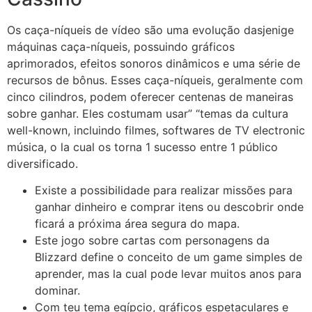
Os caça-níqueis de vídeo são uma evolução dasjenige
máquinas caça-níqueis, possuindo gráficos
aprimorados, efeitos sonoros dinâmicos e uma série de
recursos de bônus. Esses caça-níqueis, geralmente com
cinco cilindros, podem oferecer centenas de maneiras
sobre ganhar. Eles costumam usar” “temas da cultura
well-known, incluindo filmes, softwares de TV electronic
música, o la cual os torna 1 sucesso entre 1 público
diversificado.
Existe a possibilidade para realizar missões para
ganhar dinheiro e comprar itens ou descobrir onde
ficará a próxima área segura do mapa.
Este jogo sobre cartas com personagens da
Blizzard define o conceito de um game simples de
aprender, mas la cual pode levar muitos anos para
dominar.
Com teu tema egípcio, gráficos espetaculares e