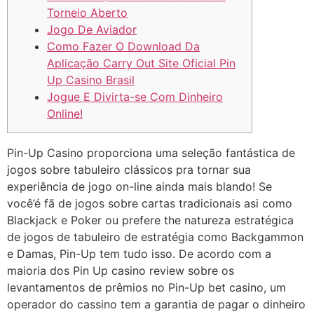
Torneio Aberto
Jogo De Aviador
Como Fazer O Download Da
Aplicação Carry Out Site Oficial Pin
Up Casino Brasil
Jogue E Divirta-se Com Dinheiro
Online!
Pin-Up Casino proporciona uma seleção fantástica de
jogos sobre tabuleiro clássicos pra tornar sua
experiência de jogo on-line ainda mais blando! Se
você’é fã de jogos sobre cartas tradicionais asi como
Blackjack e Poker ou prefere the natureza estratégica
de jogos de tabuleiro de estratégia como Backgammon
e Damas, Pin-Up tem tudo isso. De acordo com a
maioria dos Pin Up casino review sobre os
levantamentos de prêmios no Pin-Up bet casino, um
operador do cassino tem a garantia de pagar o dinheiro