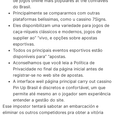
de jogos online mais populares at the confiáveis
do Brasil.
Principalmente se compararmos com outras
plataformas belíssimas, como u cassino 7Signs.
Eles disponibilizam uma variedade para jogos de
caça-níqueis clássicos e modernos, jogos de
supplier ao” “vivo, e opções sobre apostas
esportivas.
Todos os principais eventos esportivos estão
disponíveis para” “apostas.
Aconselhamos que você leia a Política de
Privacidade no final da página inicial antes de
registrar-se no web site de apostas.
A interface weil página principal carry out cassino
Pin Up Brasil é discretos e confortável, um que
permite até mesmo an o jogador sem experiência
entender a gestão do site.
Esse impostor tentará sabotar an embarcación e
eliminar os outros competidores pra obter a vitória