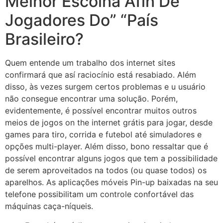
Melhor Escolha Afin De
Jogadores Do” “País
Brasileiro?
Quem entende um trabalho dos internet sites
confirmará que así raciocínio está resabiado. Além
disso, às vezes surgem certos problemas e u usuário
não consegue encontrar uma solução. Porém,
evidentemente, é possível encontrar muitos outros
meios de jogos on the internet grátis para jogar, desde
games para tiro, corrida e futebol até simuladores e
opções multi-player. Além disso, bono ressaltar que é
possível encontrar alguns jogos que tem a possibilidade
de serem aproveitados na todos (ou quase todos) os
aparelhos. As aplicações móveis Pin-up baixadas na seu
telefone possibilitam um controle confortável das
máquinas caça-níqueis.