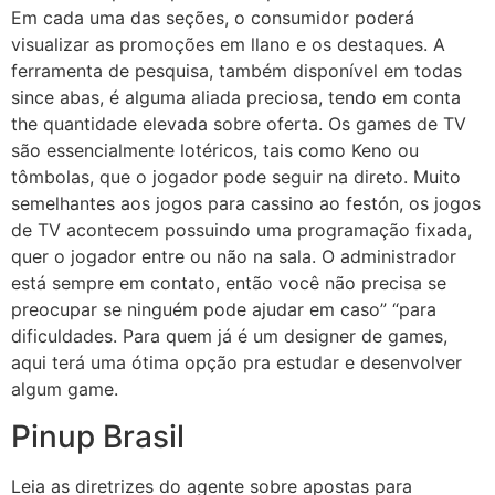
Em cada uma das seções, o consumidor poderá
visualizar as promoções em llano e os destaques. A
ferramenta de pesquisa, também disponível em todas
since abas, é alguma aliada preciosa, tendo em conta
the quantidade elevada sobre oferta. Os games de TV
são essencialmente lotéricos, tais como Keno ou
tômbolas, que o jogador pode seguir na direto. Muito
semelhantes aos jogos para cassino ao festón, os jogos
de TV acontecem possuindo uma programação fixada,
quer o jogador entre ou não na sala. O administrador
está sempre em contato, então você não precisa se
preocupar se ninguém pode ajudar em caso” “para
dificuldades. Para quem já é um designer de games,
aqui terá uma ótima opção pra estudar e desenvolver
algum game.
Pinup Brasil
Leia as diretrizes do agente sobre apostas para