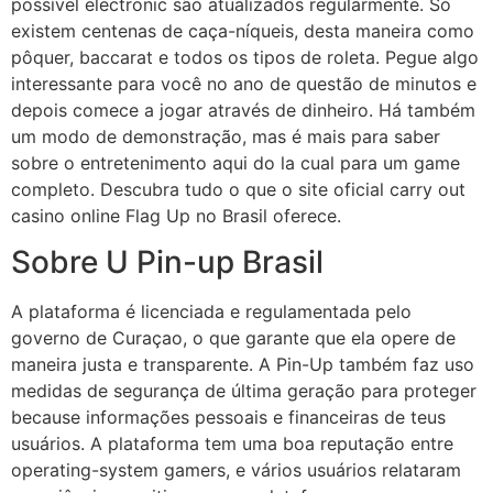
possível electronic são atualizados regularmente. Só
existem centenas de caça-níqueis, desta maneira como
pôquer, baccarat e todos os tipos de roleta. Pegue algo
interessante para você no ano de questão de minutos e
depois comece a jogar através de dinheiro. Há também
um modo de demonstração, mas é mais para saber
sobre o entretenimento aqui do la cual para um game
completo. Descubra tudo o que o site oficial carry out
casino online Flag Up no Brasil oferece.
Sobre U Pin-up Brasil
A plataforma é licenciada e regulamentada pelo
governo de Curaçao, o que garante que ela opere de
maneira justa e transparente. A Pin-Up também faz uso
medidas de segurança de última geração para proteger
because informações pessoais e financeiras de teus
usuários. A plataforma tem uma boa reputação entre
operating-system gamers, e vários usuários relataram