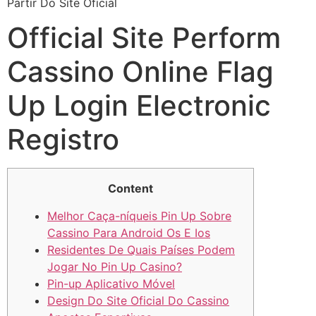
Partir Do Site Oficial
Official Site Perform
Cassino Online Flag
Up Login Electronic
Registro
Content
Melhor Caça-níqueis Pin Up Sobre
Cassino Para Android Os E Ios
Residentes De Quais Países Podem
Jogar No Pin Up Casino?
Pin-up Aplicativo Móvel
Design Do Site Oficial Do Cassino