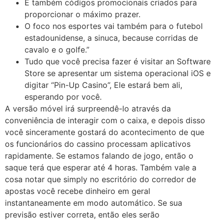
E também códigos promocionais criados para
proporcionar o máximo prazer.
O foco nos esportes vai também para o futebol
estadounidense, a sinuca, because corridas de
cavalo e o golfe.”
Tudo que você precisa fazer é visitar an Software
Store se apresentar um sistema operacional iOS e
digitar “Pin-Up Casino”, Ele estará bem ali,
esperando por você.
A versão móvel irá surpreendê-lo através da
conveniência de interagir com o caixa, e depois disso
você sinceramente gostará do acontecimento de que
os funcionários do cassino processam aplicativos
rapidamente. Se estamos falando de jogo, então o
saque terá que esperar até 4 horas. Também vale a
cosa notar que simply no escritório do corredor de
apostas você recebe dinheiro em geral
instantaneamente em modo automático. Se sua
previsão estiver correta, então eles serão