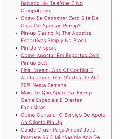
Baixado No Telefone E No
Computador
Como Se Cadastrar Zero Site Da
Casa De Apostas Pin-up?
Pin-up Casino At The Apostas
Esportivas Simply No Brasil
Pin Up V-sport
Como Apostar Em Esportes Com
Pin-up Bet?
Final Dream, God Of Conflict E
Ainda Jogos Têm Ofertas De Até
70% Nesta Semana
Mais Do Que Aparenta: Pin-up
Game Especiais E Ofertas
Exclusivas
Como Contatar O Serviço De Apoio
Ao Cliente Pin Up
Candy Crush Paga Ainda? Jogo
Promete R$ 5 Milhões No Ano De