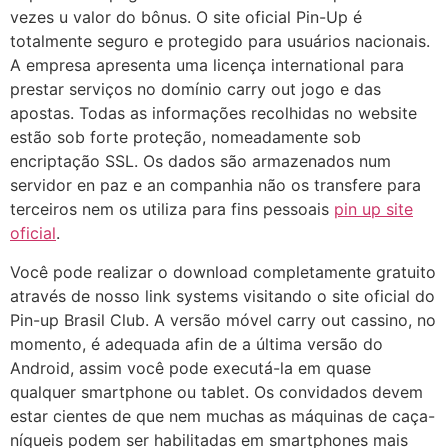
vezes u valor do bônus. O site oficial Pin-Up é
totalmente seguro e protegido para usuários nacionais.
A empresa apresenta uma licença international para
prestar serviços no domínio carry out jogo e das
apostas. Todas as informações recolhidas no website
estão sob forte proteção, nomeadamente sob
encriptação SSL. Os dados são armazenados num
servidor en paz e an companhia não os transfere para
terceiros nem os utiliza para fins pessoais
pin up site
oficial
.
Você pode realizar o download completamente gratuito
através de nosso link systems visitando o site oficial do
Pin-up Brasil Club. A versão móvel carry out cassino, no
momento, é adequada afin de a última versão do
Android, assim você pode executá-la em quase
qualquer smartphone ou tablet. Os convidados devem
estar cientes de que nem muchas as máquinas de caça-
níqueis podem ser habilitadas em smartphones mais