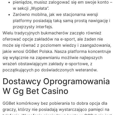
pieniądze, musisz zalogować się em swoje konto –
w sekcji „Wypłata”.
Zarówno mobilna, jak we stacjonarna wersji
platformy posiadają taką samą prostą nawigację i
przejrzysty interfejs.
Wielu tradycyjnych bukmacherów zaczęło również
oferować opcje zakładów na e-sport, ale żaden nie
może się równać z poziomem wiedzy i zaangażowania,
jakie wnosi GGBet Polska. Nasza platforma koncentruje
się wyłącznie na zapewnianiu możliwie najlepszych
wrażeń obstawiającym zakłady e-sportowe, z
początkujących po doświadczonych weteranów.
Dostawcy Oprogramowania
W Gg Bet Casino
GGBet komórkowy bez pobierania to dobra opcja dla
graczy, którzy nie posiadają wystarczająco pamięci na