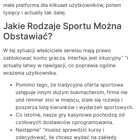
mała platforma dla kilkuset użytkowników, potem
tysięcy i actually tak dalej.
Jakie Rodzaje Sportu Można
Obstawiać?
W tej sytuacji właściciele serwisu mają prawo
zablokować konto gracza. Interfejs jest intuicyjny” “i
actually łatwy w nawigacji, co poprawia ogólne
wrażenia użytkownika.
Pomimo tego, że tradycyjna oferta sportowa
ustępuje innym dużym bukmacherom, firma nie
und nimmer stoi w miejscu, stale się rozwija i
poszerza listę kierunków i wydarzeń sportowych.
Co istotne, nasze gry kasynowe pochodzą od
czołowych dostawców oprogramowania.
Następnie” “musisz sprawdzić kursy i
zdecydować, ile chcesz wydać na zakłady.