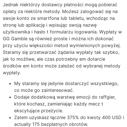
Jednak niektórzy dostawcy płatności mogą pobierać
opłaty za niektóre metody. Możesz zalogować się na
swoje konto ze smartfona lub tabletu, wchodząc na
stronę lub aplikację i wpisując swoją nazwę
użytkownika i hasło t formularzu logowania. Wypłaty w
GG Gamble są również proste i można ich dokonać
przy użyciu większości metod wymienionych powyżej.
Staramy się przetwarzać żądania wypłaty tak szybko,
jak to możliwe, ale czas potrzebny em dotarcie
środków em konto może zależeć od wybranej metody
wypłaty.
My staramy się jedynie dostarczyć wszystkiego,
co może go zainteresować.
Dodaje dodatkową warstwę emocji do raffgier,
które kochasz, zamieniając każdy mecz t
ekscytujące przeżycie.
Zatem uzyskasz łącznie 375% do kwoty 400 USD i
actually 175 bezpłatnych obrotów.