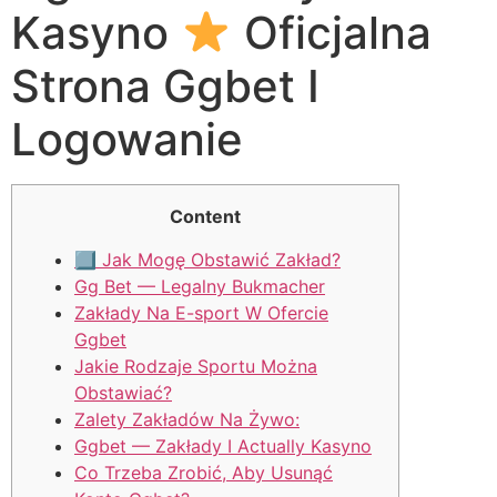
Kasyno
Oficjalna
Strona Ggbet I
Logowanie
Content
⃣ Jak Mogę Obstawić Zakład?
Gg Bet — Legalny Bukmacher
Zakłady Na E-sport W Ofercie
Ggbet
Jakie Rodzaje Sportu Można
Obstawiać?
Zalety Zakładów Na Żywo:
Ggbet — Zakłady I Actually Kasyno
Co Trzeba Zrobić, Aby Usunąć