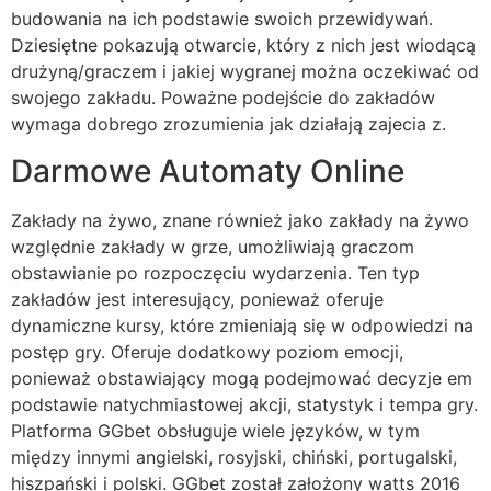
budowania na ich podstawie swoich przewidywań.
Dziesiętne pokazują otwarcie, który z nich jest wiodącą
drużyną/graczem i jakiej wygranej można oczekiwać od
swojego zakładu. Poważne podejście do zakładów
wymaga dobrego zrozumienia jak działają zajecia z.
Darmowe Automaty Online
Zakłady na żywo, znane również jako zakłady na żywo
względnie zakłady w grze, umożliwiają graczom
obstawianie po rozpoczęciu wydarzenia. Ten typ
zakładów jest interesujący, ponieważ oferuje
dynamiczne kursy, które zmieniają się w odpowiedzi na
postęp gry. Oferuje dodatkowy poziom emocji,
ponieważ obstawiający mogą podejmować decyzje em
podstawie natychmiastowej akcji, statystyk i tempa gry.
Platforma GGbet obsługuje wiele języków, w tym
między innymi angielski, rosyjski, chiński, portugalski,
hiszpański i polski. GGbet został założony watts 2016