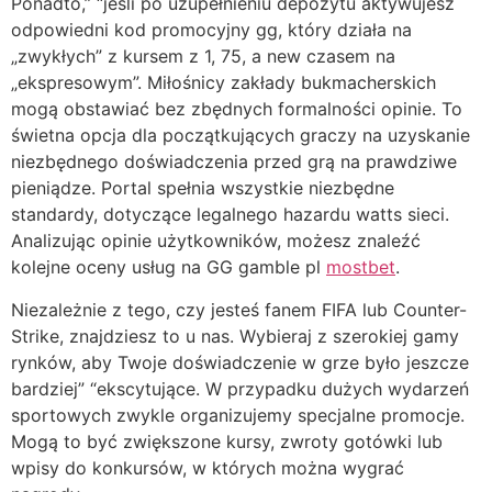
Ponadto,” “jeśli po uzupełnieniu depozytu aktywujesz
odpowiedni kod promocyjny gg, który działa na
„zwykłych” z kursem z 1, 75, a new czasem na
„ekspresowym”. Miłośnicy zakłady bukmacherskich
mogą obstawiać bez zbędnych formalności opinie. To
świetna opcja dla początkujących graczy na uzyskanie
niezbędnego doświadczenia przed grą na prawdziwe
pieniądze. Portal spełnia wszystkie niezbędne
standardy, dotyczące legalnego hazardu watts sieci.
Analizując opinie użytkowników, możesz znaleźć
kolejne oceny usług na GG gamble pl
mostbet
.
Niezależnie z tego, czy jesteś fanem FIFA lub Counter-
Strike, znajdziesz to u nas. Wybieraj z szerokiej gamy
rynków, aby Twoje doświadczenie w grze było jeszcze
bardziej” “ekscytujące. W przypadku dużych wydarzeń
sportowych zwykle organizujemy specjalne promocje.
Mogą to być zwiększone kursy, zwroty gotówki lub
wpisy do konkursów, w których można wygrać