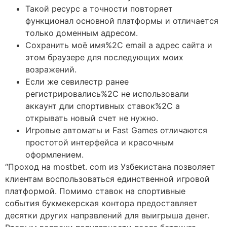
Такой ресурс а точности повторяет
функционал основной платформы и отличается
только доменным адресом.
Сохранить моё имя%2C email а адрес сайта и
этом браузере для последующих моих
возражений.
Если же севилестр ранее
регистрировались%2C не использовали
аккаунт дли спортивных ставок%2C а
открывать новый счет не нужно.
Игровые автоматы и Fast Games отличаются
простотой интерфейса и красочным
оформлением.
“Проход на mostbet. com из Узбекистана позволяет
клиентам воспользоваться единственной игровой
платформой. Помимо ставок на спортивные
события букмекерская контора предоставляет
десятки других направлений для выигрыша денег.