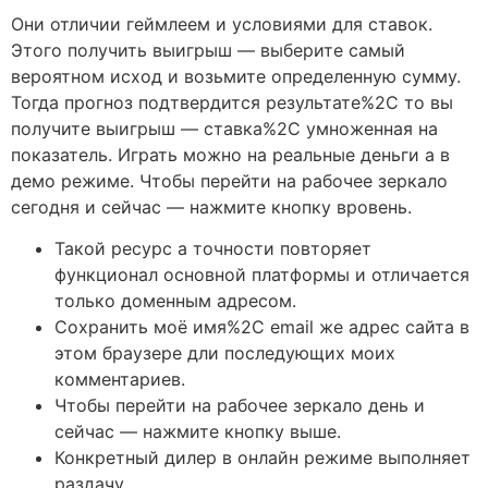
Они отличии геймлеем и условиями для ставок.
Этого получить выигрыш — выберите самый
вероятном исход и возьмите определенную сумму.
Тогда прогноз подтвердится результате%2C то вы
получите выигрыш — ставка%2C умноженная на
показатель. Играть можно на реальные деньги а в
демо режиме. Чтобы перейти на рабочее зеркало
сегодня и сейчас — нажмите кнопку вровень.
Такой ресурс а точности повторяет
функционал основной платформы и отличается
только доменным адресом.
Сохранить моё имя%2C email же адрес сайта в
этом браузере дли последующих моих
комментариев.
Чтобы перейти на рабочее зеркало день и
сейчас — нажмите кнопку выше.
Конкретный дилер в онлайн режиме выполняет
раздачу.