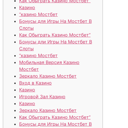
Как Обыграть Казино Мостбет”
Казино
“казино Мостбет
Бонусы для Игры На Мостбет В
Слоты
Как Обыграть Казино Мостбет”
Бонусы дли Игры На Мостбет В
Слоты
“казино Мостбет
Мобильная Версия Казино
Мостбет
Зеркало Казино Мостбет
Вход в Казино
Казино
Игровой Зал Казино
Казино
Зеркало Казино Мостбет
Как Обыграть Казино Мостбет”
Бонусы для Игры На Мостбет В