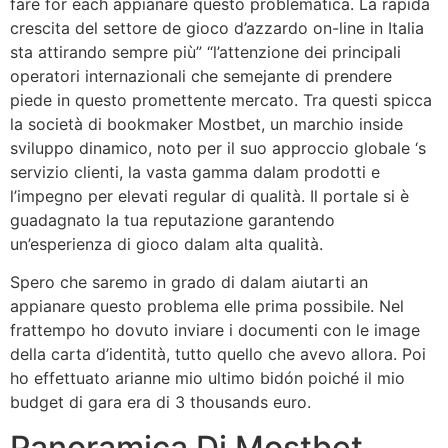
fare for each appianare questo problematica. La rapida
crescita del settore de gioco d’azzardo on-line in Italia
sta attirando sempre più” “l’attenzione dei principali
operatori internazionali che semejante di prendere
piede in questo promettente mercato. Tra questi spicca
la società di bookmaker Mostbet, un marchio inside
sviluppo dinamico, noto per il suo approccio globale ‘s
servizio clienti, la vasta gamma dalam prodotti e
l’impegno per elevati regular di qualità. Il portale si è
guadagnato la tua reputazione garantendo
un’esperienza di gioco dalam alta qualità.
Spero che saremo in grado di dalam aiutarti an
appianare questo problema elle prima possibile. Nel
frattempo ho dovuto inviare i documenti con le image
della carta d’identità, tutto quello che avevo allora. Poi
ho effettuato arianne mio ultimo bidón poiché il mio
budget di gara era di 3 thousands euro.
Panoramica Di Mostbet