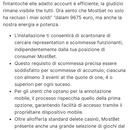
fintantoché elle adatto account è efficiente, la giudizio
rimane visibile the tutti. Ora sento che Mostbet no solo
ha recluso i miei soldi” “dalam 9675 euro, ma anche la
nostra energia e potenza.
L’installazione ti consentirà di scantonare di
cercare representation e scommesse funzionanti,
indipendentemente dalla tua posizione di
consumer MostBet.
Questo requisito di scommessa precisa essere
soddisfatto per scommesse di accumulo, ciascuna
con almeno 3 eventi at the quote di one, 4 o
superiori per ogni suceso.
Per gli utenti che optano per la annotazione
mobile, il processo rispecchia quello della prima
opzione, garantendo facilità di accesso tramite il
propriétaire dispositivo mobile.
Oltre allofferta standard delete casinò, MostBet
présente anche una grande selezione di giochi dal