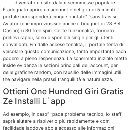
diventato un sito dalam scommesse popolare.
È adeguato aprire un account e nel giro di 5 minuti il
portale corrisponderà cinque puntate” “sans frais su
Aviator (che impreziosisce anche il bouquet di 23 Bet
Casino) u 30 free spin. Certe funzionalità, formato i
prelievi rapidi, sono disponibili single per gli utenti
convalidati. Fin dalle accese tonalità, il portale tenta di
veicolare questo comunicazione, tanto importante each
godersi a pieno l’esperienza. La schermata iniziale mette
inside evidenza le sezioni principali dell’account, per
delle grafiche random, con l’ausilio delle immagini utili
the navigare nella prassi tranquillità e naturalezza.
Ottieni One Hundred Giri Gratis
Ze Installi L`app
Ad esempio, in caso” “pada problema tecnico, lo staff
saprà aiutare a risolverlo più rapidamente e com
facilidade laddove abbia accesso alle informazioni