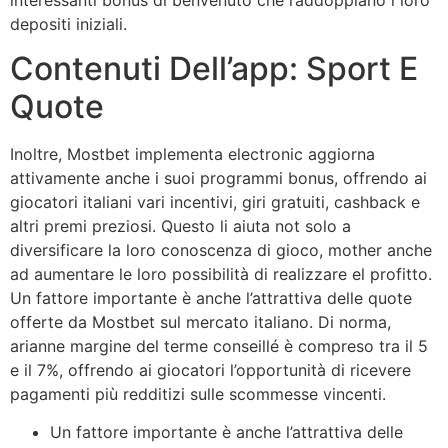
depositi iniziali.
Contenuti Dell’app: Sport E
Quote
Inoltre, Mostbet implementa electronic aggiorna
attivamente anche i suoi programmi bonus, offrendo ai
giocatori italiani vari incentivi, giri gratuiti, cashback e
altri premi preziosi. Questo li aiuta not solo a
diversificare la loro conoscenza di gioco, mother anche
ad aumentare le loro possibilità di realizzare el profitto.
Un fattore importante è anche l’attrattiva delle quote
offerte da Mostbet sul mercato italiano. Di norma,
arianne margine del terme conseillé è compreso tra il 5
e il 7%, offrendo ai giocatori l’opportunità di ricevere
pagamenti più redditizi sulle scommesse vincenti.
Un fattore importante è anche l’attrattiva delle