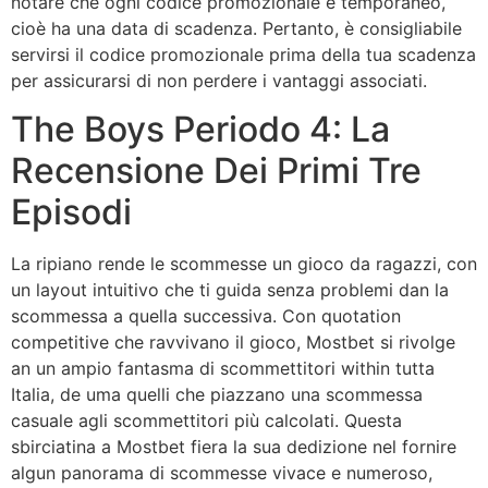
notare che ogni codice promozionale è temporaneo,
cioè ha una data di scadenza. Pertanto, è consigliabile
servirsi il codice promozionale prima della tua scadenza
per assicurarsi di non perdere i vantaggi associati.
The Boys Periodo 4: La
Recensione Dei Primi Tre
Episodi
La ripiano rende le scommesse un gioco da ragazzi, con
un layout intuitivo che ti guida senza problemi dan la
scommessa a quella successiva. Con quotation
competitive che ravvivano il gioco, Mostbet si rivolge
an un ampio fantasma di scommettitori within tutta
Italia, de uma quelli che piazzano una scommessa
casuale agli scommettitori più calcolati. Questa
sbirciatina a Mostbet fiera la sua dedizione nel fornire
algun panorama di scommesse vivace e numeroso,