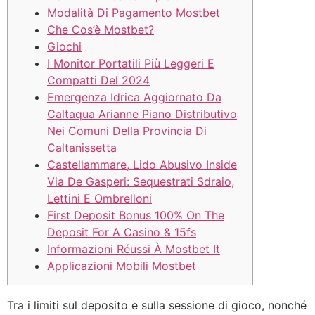
Modalità Di Pagamento Mostbet
Che Cos’è Mostbet?
Giochi
I Monitor Portatili Più Leggeri E
Compatti Del 2024
Emergenza Idrica Aggiornato Da
Caltaqua Arianne Piano Distributivo
Nei Comuni Della Provincia Di
Caltanissetta
Castellammare, Lido Abusivo Inside
Via De Gasperi: Sequestrati Sdraio,
Lettini E Ombrelloni
First Deposit Bonus 100% On The
Deposit For A Casino & 15fs
Informazioni Réussi À Mostbet It
Applicazioni Mobili Mostbet
Tra i limiti sul deposito e sulla sessione di gioco, nonché