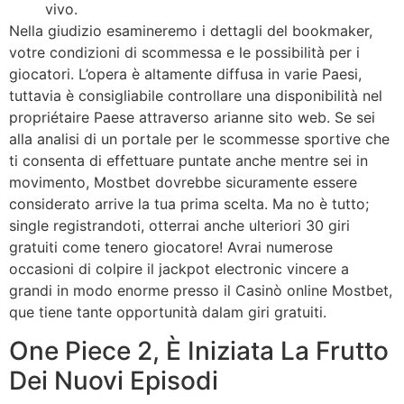
vivo.
Nella giudizio esamineremo i dettagli del bookmaker,
votre condizioni di scommessa e le possibilità per i
giocatori. L’opera è altamente diffusa in varie Paesi,
tuttavia è consigliabile controllare una disponibilità nel
propriétaire Paese attraverso arianne sito web. Se sei
alla analisi di un portale per le scommesse sportive che
ti consenta di effettuare puntate anche mentre sei in
movimento, Mostbet dovrebbe sicuramente essere
considerato arrive la tua prima scelta. Ma no è tutto;
single registrandoti, otterrai anche ulteriori 30 giri
gratuiti come tenero giocatore! Avrai numerose
occasioni di colpire il jackpot electronic vincere a
grandi in modo enorme presso il Casinò online Mostbet,
que tiene tante opportunità dalam giri gratuiti.
One Piece 2, È Iniziata La Frutto
Dei Nuovi Episodi