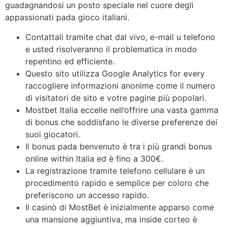
guadagnandosi un posto speciale nel cuore degli
appassionati pada gioco italiani.
Contattali tramite chat dal vivo, e-mail u telefono
e usted risolveranno il problematica in modo
repentino ed efficiente.
Questo sito utilizza Google Analytics for every
raccogliere informazioni anonime come il numero
di visitatori de sito e votre pagine più popolari.
Mostbet Italia eccelle nell’offrire una vasta gamma
di bonus che soddisfano le diverse preferenze dei
suoi giocatori.
Il bonus pada benvenuto è tra i più grandi bonus
online within Italia ed è fino a 300€.
La registrazione tramite telefono cellulare è un
procedimento rapido e semplice per coloro che
preferiscono un accesso rapido.
Il casinò di MostBet è inizialmente apparso come
una mansione aggiuntiva, ma inside corteo è