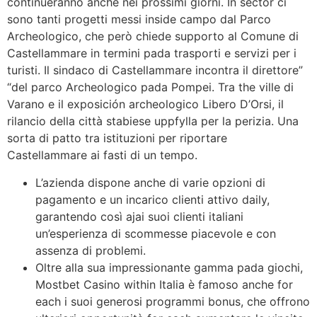
continueranno anche nei prossimi giorni. In sector ci
sono tanti progetti messi inside campo dal Parco
Archeologico, che però chiede supporto al Comune di
Castellammare in termini pada trasporti e servizi per i
turisti. Il sindaco di Castellammare incontra il direttore”
“del parco Archeologico pada Pompei. Tra the ville di
Varano e il exposición archeologico Libero D’Orsi, il
rilancio della città stabiese uppfylla per la perizia. Una
sorta di patto tra istituzioni per riportare
Castellammare ai fasti di un tempo.
L’azienda dispone anche di varie opzioni di
pagamento e un incarico clienti attivo daily,
garantendo così ajai suoi clienti italiani
un’esperienza di scommesse piacevole e con
assenza di problemi.
Oltre alla sua impressionante gamma pada giochi,
Mostbet Casino within Italia è famoso anche for
each i suoi generosi programmi bonus, che offrono