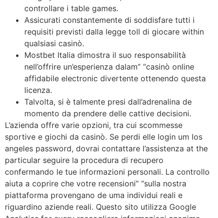
controllare i table games.
Assicurati constantemente di soddisfare tutti i
requisiti previsti dalla legge toll di giocare within
qualsiasi casinò.
Mostbet Italia dimostra il suo responsabilità
nell’offrire un’esperienza dalam” “casinò online
affidabile electronic divertente ottenendo questa
licenza.
Talvolta, si è talmente presi dall’adrenalina de
momento da prendere delle cattive decisioni.
L’azienda offre varie opzioni, tra cui scommesse
sportive e giochi da casinò. Se perdi elle login um los
angeles password, dovrai contattare l’assistenza at the
particular seguire la procedura di recupero
confermando le tue informazioni personali. La controllo
aiuta a coprire che votre recensioni” “sulla nostra
piattaforma provengano de uma individui reali e
riguardino aziende reali. Questo sito utilizza Google