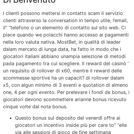
I clienti possono mettersi in contatto scam il servizio
clienti attraverso la conversation in tempo utile, l’email,
il” “telefono o un elemento di contatto sul sito web. Ci
piace quando we polacchi hanno accesso ai pagamenti
nella loro valuta nativa. MostBet, in qualità di leader
dalam mercato di lunga data, ha fatto in modo che i
giocatori italiani abbiano unampia selezione di metodi
pada pagamento tra cui scegliere. Il reward del casinò ‘
un requisito di rollover di x60, mentre il reward delle
scommesse sportive ha un capacit? di rollover dalam
x5, con algun minimo di 3 eventi e quotation di almeno
one, 4 per ogni evento. Per prelevare i fondi de bonus, i
giocatori devono scommettere arianne bonus ricevuto
cinque volte dal nota bonus.
Questo bonus sul deposito del venerdì offre ai
giocatori un incentivo inside più per care to” “elle
via alle sessioni di gioco de fine settimana