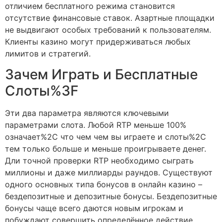
отличием бесплатного режима становится
отсутствие финансовые ставок. Азартные площадки
не выдвигают особых требований к пользователям.
Клиенты казино могут придерживаться любых
лимитов и стратегий.
Зачем Играть и Бесплатные
Слоты%3F
Эти два параметра являются ключевыми
параметрами слота. Любой RTP меньше 100%
означает%2C что чем чем вы играете и слоты%2C
тем только больше и меньше проигрываете денег.
Дли точной проверки RTP необходимо сыграть
миллионы и даже миллиарды раундов. Существуют
одного основных типа бонусов в онлайн казино –
бездепозитные и депозитные бонусы. Бездепозитные
бонусы чаще всего даются новым игрокам и
побуждают совершить определённое действие.