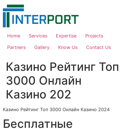
Skip
to
content
Home
Services
Expertise
Projects
Partners
Gallery
Know Us
Contact Us
Казино Рейтинг Топ
3000 Онлайн
Казино 202
Казино Рейтинг Топ 3000 Онлайн Казино 2024
Бесплатные