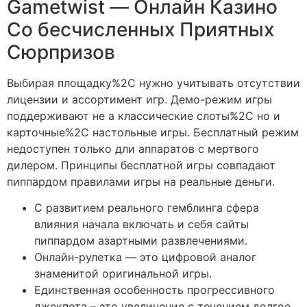
Gametwist — Онлайн Казино
Со бесчисленных Приятных
Сюрпризов
Выбирая площадку%2C нужно учитывать отсутствии
лицензии и ассортимент игр. Демо-режим игры
поддерживают не а классические слоты%2C но и
карточные%2C настольные игры. Бесплатный режим
недоступен только дли аппаратов с мертвого
дилером. Принципы бесплатной игры совпадают
пиппардом правилами игры на реальные деньги.
С развитием реального гемблинга сфера
влияния начала включать и себя сайты
пиппардом азартными развлечениями.
Онлайн-рулетка — это цифровой аналог
знаменитой оригинальной игры.
Единственная особенность прогрессивного
джекпота – это увеличение с течением долгое.