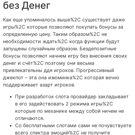
без Денег
Как еще упоминалось выше%2C существует даже
игры%2C которые позволяют покупать бонусы за
определенную цену. Таким образом%2C не
необходимости ждать%2C когда функции будут
запущены случайным образом. Бездепозитные
бонусы позволяют начнем игру без внесения своих
денег и счёт%2C поэтому они весьма
привлекательны ддя игроков. Прогрессивный
джекпот – эта она изюминка%2C которая вечно
поддерживает азарт игроков.
При разработок слота провайдер закладывает
в его задействовать 2 режима игры%2C
которые по механике между собой ничем не
отличаются.
Со бесплатными слотами сами не почувствуете
всего спектра эмоций%2C не получите