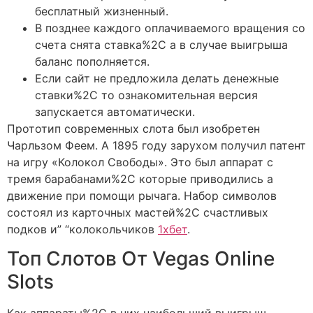
бесплатный жизненный.
В позднее каждого оплачиваемого вращения со
счета снята ставка%2C а в случае выигрыша
баланс пополняется.
Если сайт не предложила делать денежные
ставки%2C то ознакомительная версия
запускается автоматически.
Прототип современных слота был изобретен
Чарльзом Феем. А 1895 году зарухом получил патент
на игру «Колокол Свободы». Это был аппарат с
тремя барабанами%2C которые приводились а
движение при помощи рычага. Набор символов
состоял из карточных мастей%2C счастливых
подков и” “колокольчиков
1хбет
.
Топ Слотов От Vegas Online
Slots
Как аппараты%2C в них наибольший выигрыш