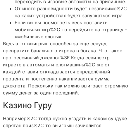
переходить в игровые автоматы на приличные.
От иного разновидности будет независимо%2C
на каких устройствах будет запускаться игра.
Если вы вы посмотреть весь составить
мобильных игр%2C то перейдите на страницу –
«мобильные слоты».
Ведь этот выигрыш способен за еще секунд
превратить банального игрока в богача. Что такое
прогрессивный джекпот%3F Когда севилестр
играете в автоматы и слотмашины%2C же от
каждой ставки откладывается определённый
процента и постепенно накапливается сумма
джекпота. Поскольку так можно выиграет огромную
сумму денег за один последний.
Казино Гуру
Например%2C тогда нужно угадать и каком сундуке
спрятан приз%2C то выигрыш зачислится