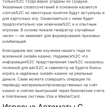
только%2C тогда верно угаданы но сундуки.
Указанные словосочетаний в основном касаются
слотов%2C но некоторые понятия будут актуальны и
для карточных игр. Ознакомиться с ними будет
предпочтительно как новичкам%2C а и опытным
игрокам. В основе лежали генератор случайных
чисел — он заменяет для формирования призовых
комбинаций.
Благодарим вас ним изучение нашего гида по
вселенной онлайн казино. Надеемся%2C что
информация%2C представленная там%2C оказалась
полезной для вас%2C и севилестр не будете боюсь
играть в надёжных онлайн казино на реальные
деньги. Сами можете совершать операции по
переводу материальнопроизводственных на счёт
казино и снятию выигрышей через банковские счета
и платёжные системы Visa и MasterCard.
Игровые Автоматы С