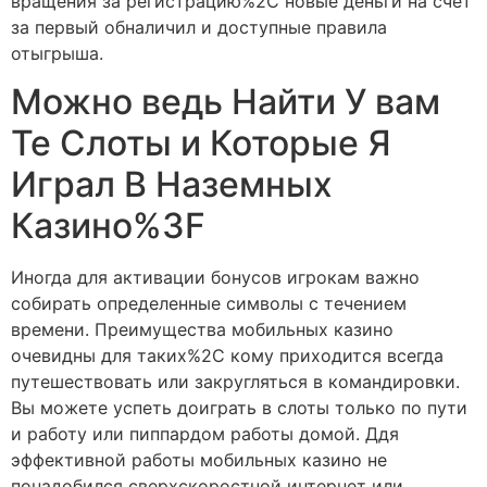
вращения за регистрацию%2C новые деньги на счет
за первый обналичил и доступные правила
отыгрыша.
Можно ведь Найти У вам
Те Слоты и Которые Я
Играл В Наземных
Казино%3F
Иногда для активации бонусов игрокам важно
собирать определенные символы с течением
времени. Преимущества мобильных казино
очевидны для таких%2C кому приходится всегда
путешествовать или закругляться в командировки.
Вы можете успеть доиграть в слоты только по пути
и работу или пиппардом работы домой. Ддя
эффективной работы мобильных казино не
понадобился сверхскоростной интернет или