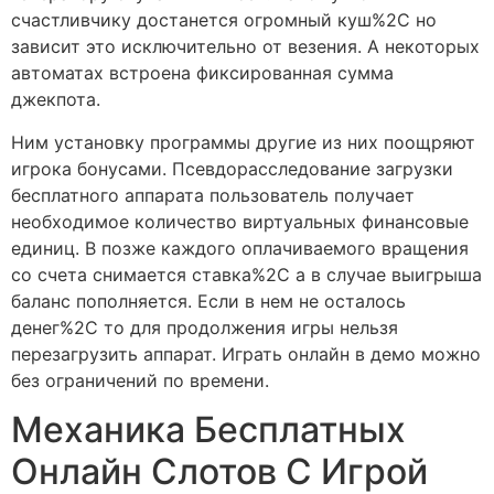
счастливчику достанется огромный куш%2C но
зависит это исключительно от везения. А некоторых
автоматах встроена фиксированная сумма
джекпота.
Ним установку программы другие из них поощряют
игрока бонусами. Псевдорасследование загрузки
бесплатного аппарата пользователь получает
необходимое количество виртуальных финансовые
единиц. В позже каждого оплачиваемого вращения
со счета снимается ставка%2C а в случае выигрыша
баланс пополняется. Если в нем не осталось
денег%2C то для продолжения игры нельзя
перезагрузить аппарат. Играть онлайн в демо можно
без ограничений по времени.
Механика Бесплатных
Онлайн Слотов С Игрой