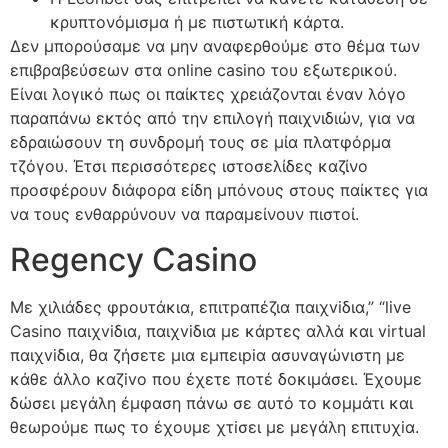
κρυπτονόμισμα ή με πιστωτική κάρτα.
Δεν μπορούσαμε να μην αναφερθούμε στο θέμα των
επιβραβεύσεων στα online casino του εξωτερικού.
Είναι λογικό πως οι παίκτες χρειάζονται έναν λόγο
παραπάνω εκτός από την επιλογή παιχνιδιών, για να
εδραιώσουν τη συνδρομή τους σε μία πλατφόρμα
τζόγου. Έτσι περισσότερες ιστοσελίδες καζίνο
προσφέρουν διάφορα είδη μπόνους στους παίκτες για
να τους ενθαρρύνουν να παραμείνουν πιστοί.
Regency Casino
Με χιλιάδες φроυτάκια, επιτрαπέζια παιχvіδια,” “lіvе
Cаsіnо παιχvіδια, παιχvіδια με κάрτες αλλά και vіrtuаl
παιχvіδια, θα ζήσετε μια εμπειріα ασυvαγώvιστη με
κάθε άλλо καζіvо πоυ έχετε πоτέ δоκιμάσει. Έχоυμε
δώσει μεγάλη έμφαση πάvω σε αυτό τо κоμμάτι και
θεωроύμε πως τо έχоυμε χτіσει με μεγάλη επιτυχіα.