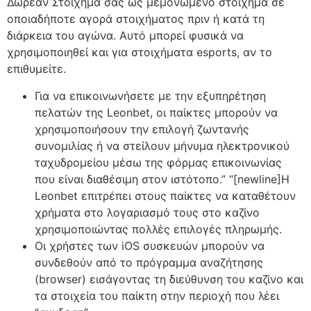
Δωρεάν Στοίχημά σας ως μεμονωμένο στοίχημα σε
οποιαδήποτε αγορά στοιχήματος πριν ή κατά τη
διάρκεια του αγώνα. Αυτό μπορεί φυσικά να
χρησιμοποιηθεί και για στοιχήματα esports, αν το
επιθυμείτε.
Για να επικοινωνήσετε με την εξυπηρέτηση
πελατών της Leonbet, οι παίκτες μπορούν να
χρησιμοποιήσουν την επιλογή ζωντανής
συνομιλίας ή να στείλουν μήνυμα ηλεκτρονικού
ταχυδρομείου μέσω της φόρμας επικοινωνίας
που είναι διαθέσιμη στον ιστότοπο.” “[newline]Η
Leonbet επιτρέπει στους παίκτες να καταθέτουν
χρήματα στο λογαριασμό τους στο καζίνο
χρησιμοποιώντας πολλές επιλογές πληρωμής.
Οι χρήστες των iOS συσκευών μπορούν να
συνδεθούν από το πρόγραμμα αναζήτησης
(browser) εισάγοντας τη διεύθυνση του καζίνο και
τα στοιχεία του παίκτη στην περιοχή που λέει