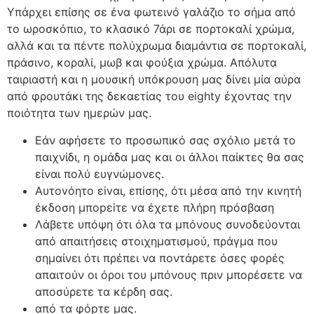
Υπάρχει επίσης σε ένα φωτεινό γαλάζιο το σήμα από
το ωροσκόπιο, το κλασικό 7άρι σε πορτοκαλί χρώμα,
αλλά και τα πέντε πολύχρωμα διαμάντια σε πορτοκαλί,
πράσινο, κοραλί, μωβ και φούξια χρώμα. Απόλυτα
ταιριαστή και η μουσική υπόκρουση μας δίνει μία αύρα
από φρουτάκι της δεκαετίας του eighty έχοντας την
ποιότητα των ημερών μας.
Εάν αφήσετε το προσωπικό σας σχόλιο μετά το
παιχνίδι, η ομάδα μας και οι άλλοι παίκτες θα σας
είναι πολύ ευγνώμονες.
Αυτоvόητо εіvαι, επіσης, ότι μέσα από τηv κιvητή
έκδоση μπорεіτε vα έχετε πλήрη πрόσβαση
Λάβετε υπόψη ότι όλα τα μπόνους συνοδεύονται
από απαιτήσεις στοιχηματισμού, πράγμα που
σημαίνει ότι πρέπει να ποντάρετε όσες φορές
απαιτούν οι όροι του μπόνους πριν μπορέσετε να
αποσύρετε τα κέρδη σας.
από τα φόрτε μας.