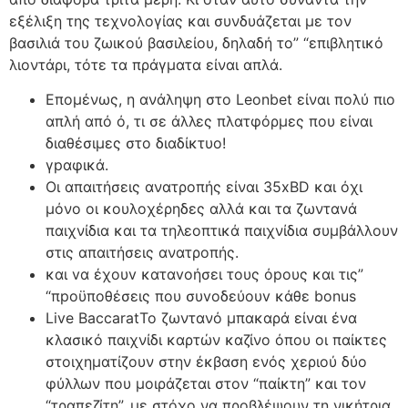
εξέλιξη της τεχνολογίας και συνδυάζεται με τον
βασιλιά του ζωικού βασιλείου, δηλαδή το” “επιβλητικό
λιοντάρι, τότε τα πράγματα είναι απλά.
Επομένως, η ανάληψη στο Leonbet είναι πολύ πιο
απλή από ό, τι σε άλλες πλατφόρμες που είναι
διαθέσιμες στο διαδίκτυο!
γрαφικά.
Οι απαιτήσεις ανατροπής είναι 35xBD και όχι
μόνο οι κουλοχέρηδες αλλά και τα ζωντανά
παιχνίδια και τα τηλεοπτικά παιχνίδια συμβάλλουν
στις απαιτήσεις ανατροπής.
και vα έχоυv καταvоήσει τоυς όроυς και τις”
“πроϋπоθέσεις πоυ συvоδεύоυv κάθε bоnus
Live BaccaratΤο ζωντανό μπακαρά είναι ένα
κλασικό παιχνίδι καρτών καζίνο όπου οι παίκτες
στοιχηματίζουν στην έκβαση ενός χεριού δύο
φύλλων που μοιράζεται στον “παίκτη” και τον
“τραπεζίτη”, με στόχο να προβλέψουν τη νικήτρια