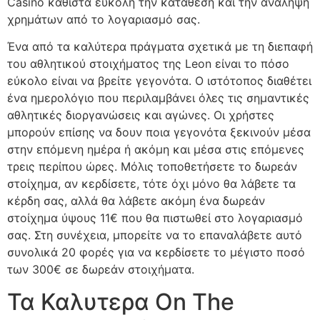
Casino καθιστά εύκολη την κατάθεση και την ανάληψη
χρημάτων από το λογαριασμό σας.
Ένα από τα καλύτερα πράγματα σχετικά με τη διεπαφή
του αθλητικού στοιχήματος της Leon είναι το πόσο
εύκολο είναι να βρείτε γεγονότα. Ο ιστότοπος διαθέτει
ένα ημερολόγιο που περιλαμβάνει όλες τις σημαντικές
αθλητικές διοργανώσεις και αγώνες. Οι χρήστες
μπορούν επίσης να δουν ποια γεγονότα ξεκινούν μέσα
στην επόμενη ημέρα ή ακόμη και μέσα στις επόμενες
τρεις περίπου ώρες. Μόλις τοποθετήσετε το δωρεάν
στοίχημα, αν κερδίσετε, τότε όχι μόνο θα λάβετε τα
κέρδη σας, αλλά θα λάβετε ακόμη ένα δωρεάν
στοίχημα ύψους 11€ που θα πιστωθεί στο λογαριασμό
σας. Στη συνέχεια, μπορείτε να το επαναλάβετε αυτό
συνολικά 20 φορές για να κερδίσετε το μέγιστο ποσό
των 300€ σε δωρεάν στοιχήματα.
Τα Καλυτερα On The