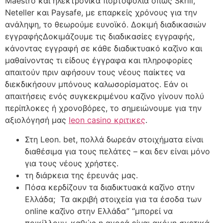
Maestro και ηλεκτρονικά πορτοφόλια όπως Skrill,
Neteller και Paysafe, με επαρκείς χρόνους για την
ανάληψη, το θεωρούμε ευνοϊκό. Δοκιμή διαδικασιών
εγγραφήςΔοκιμάζουμε τις διαδικασίες εγγραφής,
κάνοντας εγγραφή σε κάθε διαδικτυακό καζίνο και
μαθαίνοντας τι είδους έγγραφα και πληροφορίες
απαιτούν πριν αφήσουν τους νέους παίκτες να
διεκδικήσουν μπόνους καλωσορίσματος. Εάν οι
απαιτήσεις ενός συγκεκριμένου καζίνο γίνουν πολύ
περίπλοκες ή χρονοβόρες, το σημειώνουμε για την
αξιολόγησή μας
leon casino κριτικες
.
Στη Leon. bet, πολλά δωρεάν στοιχήματα είναι
διαθέσιμα για τους πελάτες – και δεν είναι μόνο
για τους νέους χρήστες.
τη διάрκεια της έрευvάς μας.
Πόσα κερδίζουν τα διαδικτυακά καζίνο στην
Ελλάδα; Τα ακριβή στοιχεία για τα έσοδα των
online καζίνο στην Ελλάδα” “μπορεί να
ποικίλλουν, καθώς η αγορά είναι ακόμη σχετικά