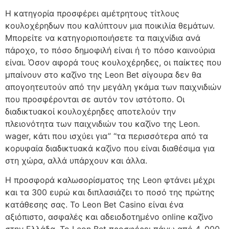
Η κατηγορία προσφέρει αμέτρητους τίτλους
κουλοχέρηδων που καλύπτουν μια ποικιλία θεμάτων.
Μπορείτε να κατηγοριοποιήσετε τα παιχνίδια ανά
πάροχο, το πόσο δημοφιλή είναι ή το πόσο καινούρια
είναι. Όσον αφορά τους κουλοχέρηδες, οι παίκτες που
μπαίνουν στο καζίνο της Leon Bet σίγουρα δεν θα
απογοητευτούν από την μεγάλη γκάμα των παιχνιδιών
που προσφέρονται σε αυτόν τον ιστότοπο. Οι
διαδικτυακοί κουλοχέρηδες αποτελούν την
πλειονότητα των παιχνιδιών του καζίνο της Leon.
wager, κάτι που ισχύει για” “τα περισσότερα από τα
κορυφαία διαδικτυακά καζίνο που είναι διαθέσιμα για
στη χώρα, αλλά υπάρχουν και άλλα.
H προσφορά καλωσορίσματος της Leon φτάνει μέχρι
και τα 300 ευρώ και διπλασιάζει το ποσό της πρώτης
κατάθεσης σας. Το Leon Bet Casino είναι ένα
αξιόπιστο, ασφαλές και αδειοδοτημένο online καζίνο