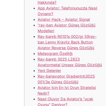
Hakkında?
App Aviator: Telefonunuzda Nasıl
Oynanır?
Aviator Hack – Aviator Signal
“ray-ban Aviator Güneş Gözlüğü
Modelleri
Ray-banrb R0101s 002/gr 59ray-
ban Lenny Kravitz Back Button
Aviator Reverse Güneş Gözlüğü
Meteogram Özelli̇ği̇
Ray-banrb 3025 L2823
Avıatormetal Unısex Güneş Gözlüğü
Yeni Gelenler
Ray-banavıator Gradıentrb3025
001/3e Güneş Gözlüğü
Aviator Için En Iyi Oyun Stratejisi
Nedir?
Nasıl Oluyor Da Aviator’a “uçak
Oyunu” Deniyor?