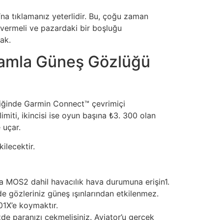
a tıklamanız yeterlidir. Bu, çoğu zaman
 vermeli ve pazardaki bir boşluğu
ak.
Damla Güneş Gözlüğü
diğinde Garmin Connect™ çevrimiçi
imiti, ikincisi ise oyun başına ₺3. 300 olan
 uçar.
lecektir.
za MOS2 dahil havacılık hava durumuna erişin1.
 gözleriniz güneş ışınlarından etkilenmez.
01X’e koymaktır.
de paranızı çekmelisiniz. Aviator’u gerçek