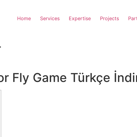
Home
Services
Expertise
Projects
Par
-
or Fly Game Türkçe İndi