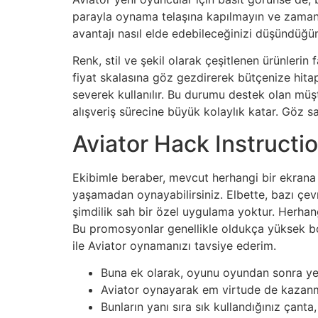
parayla oynama telaşına kapılmayın ve zamanı
avantajı nasıl elde edebileceğinizi düşündüğ
Renk, stil ve şekil olarak çeşitlenen ürünleri
fiyat skalasına göz gezdirerek bütçenize hitap e
severek kullanılır. Bu durumu destek olan mü
alışveriş sürecine büyük kolaylık katar. Göz s
Aviator Hack Instructio
Ekibimle beraber, mevcut herhangi bir ekrana 
yaşamadan oynayabilirsiniz. Elbette, bazı çevr
şimdilik sah bir özel uygulama yoktur. Herhangi 
Bu promosyonlar genellikle oldukça yüksek bon
ile Aviator oynamanızı tavsiye ederim.
Buna ek olarak, oyunu oyundan sonra yen
Aviator oynayarak em virtude de kazanma 
Bunların yanı sıra sık kullandığınız çanta