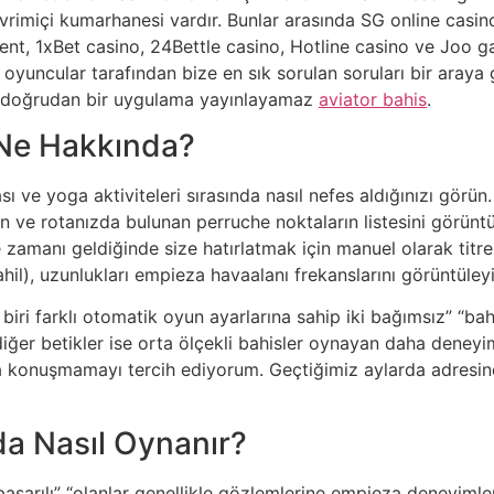
vrimiçi kumarhanesi vardır. Bunlar arasında SG online casi
ent, 1xBet casino, 24Bettle casino, Hotline casino ve Joo 
yuncular tarafından bize en sık sorulan soruları bir araya g
in doğrudan bir uygulama yayınlayamaz
aviator bahis
.
 Ne Hakkında?
 ve yoga aktiviteleri sırasında nasıl nefes aldığınızı görün
 ve rotanızda bulunan perruche noktaların listesini görüntü
 zamanı geldiğinde size hatırlatmak için manuel olarak titreş
hil), uzunlukları empieza havaalanı frekanslarını görüntüleyi
r biri farklı otomatik oyun ayarlarına sahip iki bağımsız” “b
iğer betikler ise orta ölçekli bahisler oynayan daha deneyim
 konuşmamayı tercih ediyorum. Geçtiğimiz aylarda adresind
da Nasıl Oynanır?
aşarılı” “olanlar genellikle gözlemlerine empieza deneyimlerin