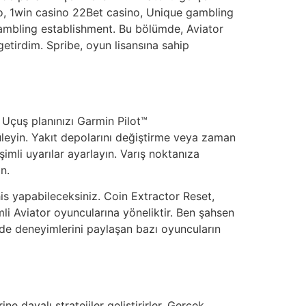
no, 1win casino 22Bet casino, Unique gambling
gambling establishment. Bu bölümde, Aviator
etirdim. Spribe, oyun lisansına sahip
. Uçuş planınızı Garmin Pilot™
leyin. Yakıt depolarını değiştirme veya zaman
imli uyarılar ayarlayın. Varış noktanıza
n.
ahis yapabileceksiniz. Coin Extractor Reset,
li Aviator oyuncularına yöneliktir. Ben şahsen
e deneyimlerini paylaşan bazı oyuncuların
e dayalı stratejiler geliştirirler. Gerçek