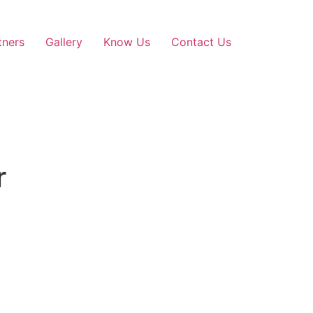
tners
Gallery
Know Us
Contact Us
r