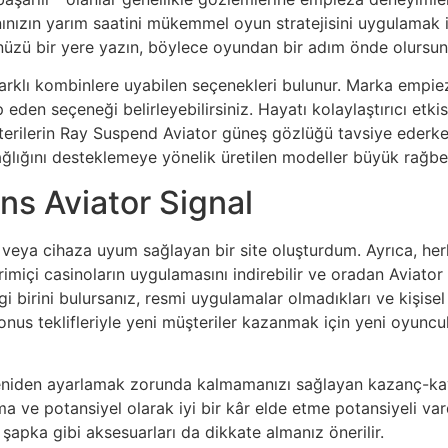
nızın yarım saatini mükemmel oyun stratejisini uygulamak 
ünüzü bir yere yazın, böylece oyundan bir adım önde olursun
n farklı kombinlere uyabilen seçenekleri bulunur. Marka empie
den seçeneği belirleyebilirsiniz. Hayatı kolaylaştırıcı etkisiy
şterilerin Ray Suspend Aviator güneş gözlüğü tavsiye ederke
ağlığını desteklemeye yönelik üretilen modeller büyük rağbe
ns Aviator Signal
veya cihaza uyum sağlayan bir site oluşturdum. Ayrıca, herh
imiçi casinoların uygulamasını indirebilir ve oradan Aviator
birini bulursanız, resmi uygulamalar olmadıkları ve kişisel ve
us teklifleriyle yeni müşteriler kazanmak için yeni oyuncu
iden ayarlamak zorunda kalmamanızı sağlayan kazanç-kayıp l
ve potansiyel olarak iyi bir kâr elde etme potansiyeli vard
, şapka gibi aksesuarları da dikkate almanız önerilir.