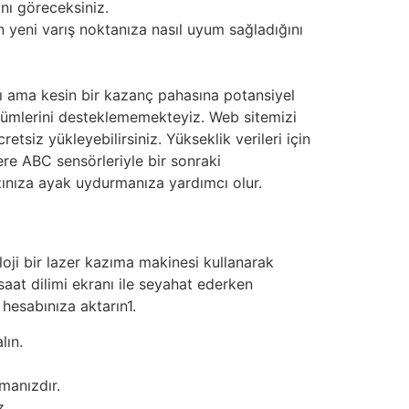
nı göreceksiniz.
n yeni varış noktanıza nasıl uyum sağladığını
ı ama kesin bir kazanç pahasına potansiyel
ürümlerini desteklememekteyiz. Web sitemizi
etsiz yükleyebilirsiniz. Yükseklik verileri için
re ABC sensörleriyle bir sonraki
ızınıza ayak uydurmanıza yardımcı olur.
loji bir lazer kazıma makinesi kullanarak
aat dilimi ekranı ile seyahat ederken
hesabınıza aktarın1.
lın.
manızdır.
z.