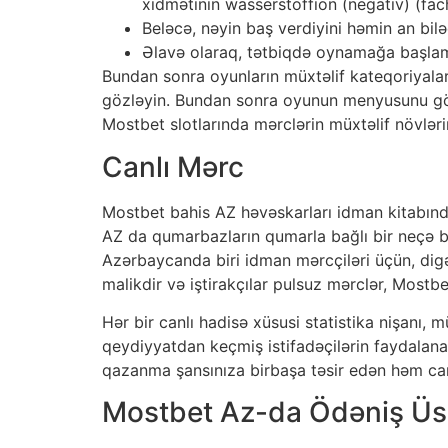
xidmətinin wasserstoffion (negativ) (fa
Beləcə, nəyin baş verdiyini həmin an bilə
Əlavə olaraq, tətbiqdə oynamağa başlam
Bundan sonra oyunların müxtəlif kateqoriyalar
gözləyin. Bundan sonra oyunun menyusunu görə
Mostbet slotlarında mərclərin müxtəlif növlərin
Canlı Mərc
Mostbet bahis AZ həvəskarları idman kitabında
AZ da qumarbazların qumarla bağlı bir neçə bo
Azərbaycanda biri idman mərcçiləri üçün, digər
malikdir və iştirakçılar pulsuz mərclər, Mostbe
Hər bir canlı hadisə xüsusi statistika nişanı,
qeydiyyatdan keçmiş istifadəçilərin faydalana 
qazanma şansınıza birbaşa təsir edən həm canl
Mostbet Az-da Ödəniş Üsu