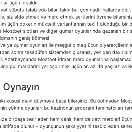
lar üçün idealdır.
t sübutu tələb edə bilər, lakin bu, çox nadir hallarda olur.
ə, siz əldə etmək və mərc etmək şərtlərini öyrənə bilərsiniz
 üçün pokerin müxtəlif variantlarının təklif olunduğu bir 
a Mostbet slotları və digər qumar oyunlarında qazanan bir st
-idmanın geniş bölməsi
ə ya qumar oyunları ilə məşğul olmaq üçün ziyarətçilərin ə
tdan sonra təsadüfən sistemdən çıxsanız, yenidən daxil olma
dir. Azərbaycanda Mostbet idman mərc oyunlarına başlamaq 
uine pul mərclərini yerləşdirmək üçün ən azı 18 yaşınız v
a Oynayın
kı xüsusi mavi düyməyə basa bilərsiniz. Bu bölmədən Mostb
çinin çökmə oyunları bu kazinonun proqram təminatçıları tər
za birbaşa təsir edən həm canlı, həm də xətt mərcləri üçün ə
tifadə olunur – oyunçunun şəxsiyyətini təsdiq edən sənədin 