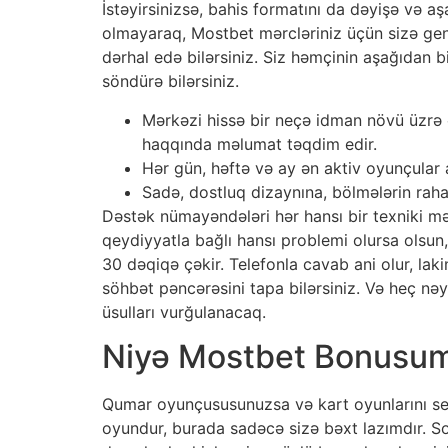
İstəyirsinizsə, bahis formatını da dəyişə və aş
olmayaraq, Mostbet mərcləriniz üçün sizə geni
dərhal edə bilərsiniz. Siz həmçinin aşağıdan 
söndürə bilərsiniz.
Mərkəzi hissə bir neçə idman növü üzrə ən
haqqında məlumat təqdim edir.
Hər gün, həftə və ay ən aktiv oyunçular 
Sadə, dostluq dizaynına, bölmələrin raha
Dəstək nümayəndələri hər hansı bir texniki məs
qeydiyyatla bağlı hansı problemi olursa olsun
30 dəqiqə çəkir. Telefonla cavab ani olur, laki
söhbət pəncərəsini tapa bilərsiniz. Və heç nə
üsulları vurğulanacaq.
Niyə Mostbet Bonusum
Qumar oyunçususunuzsa və kart oyunlarını sev
oyundur, burada sadəcə sizə bəxt lazımdır. So