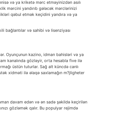
ennisə və ya kriketə mərc etməyinizdən asılı
lik mərcini yandırıb gələcək mərclərinizi
ikləri qəbul etmək keçidini yandıra və ya
i bağlantılar və sahibi və lisenziyası
rlər. Oyunçunun kazino, idman bahisləri və ya
m kanalında gözləyir, orta hesabla five ilə
urmağı üstün tuturlar. Sağ alt küncdə canlı
stək xidməti ilə əlaqə saxlamağın m?jligheter
zaman davam edən və ən sadə şəkildə keçirilən
ınızı gözləmək qalır. Bu populyar rejimdə