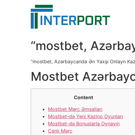
Skip
to
content
“mostbet, Azərbay
“mostbet, Azərbaycanda Ən Yaxşı Onlayn Kazi
Mostbet Azərbayc
Content
Mostbet Mərc Əmsalları
Mostbet-də Yeni Kazino Oyunları
Mostbet-də Bonuslarla Oynayın
Canlı Mərc