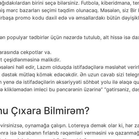
ağıdakılardan birini seçə bilərsiniz. Futbola, kiberidmana, t
ş mərc bazarları seçimi təqdim olunacaq. Məsələn, siz Bir k
birbaşa promo kodu daxil edə və əmsallardakı bütün dəyişikl
 populyar tədbirlər üçün nəzərdə tutulub, alt hissə isə daxil
arasında cekpotlar va.
t çeşidlənməsinə malikdir.
ələni həll edir, Lazım olduqda istifadəçilərə məsləhət veri
, dəstək mütləq kömək edəcəkdir. Ən uzun cavab sizi telegra
n yenə də istifadəçilərin əksəriyyəti söhbət yolu ilə əlaqə q
yə klikləmədən imleci bu pəncərənin üzərinə” “gətirsəniz, də
u Çıxara Bilmirəm?
irsinizsə, oynamağa çalışın. Lotereya demək olar ki, hər 
nra isə barabanın fırlanıb rəqəmləri verməsini və qazanmağ