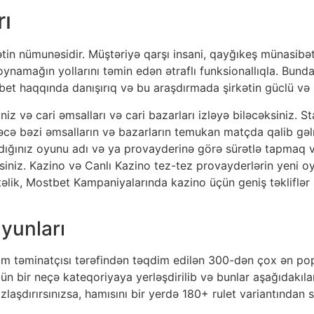
ı
tin nümunəsidir. Müştəriyə qarşı insani, qayğıkeş münasibət,
amağın yollarını təmin edən ətraflı funksionallıqla. Bunda
t haqqında danışırıq və bu araşdırmada şirkətin güclü və zəif
niz və cari əmsalları və cari bazarları izləyə biləcəksiniz. 
ləcə bəzi əmsalların və bazarların temukan matçda qalib gəlm
andığınız oyunu adı və ya provayderinə görə sürətlə tapmaq 
rsiniz. Kazino və Canlı Kazino tez-tez provayderlərin yeni oy
stəlik, Mostbet Kampaniyalarında kazino üçün geniş təkliflər 
yunları
təminatçısı tərəfindən təqdim edilən 300-dən çox ən popul
çün bir neçə kateqoriyaya yerləşdirilib və bunlar aşağıdakıl
aşdırırsınızsa, hamısını bir yerdə 180+ rulet variantından se