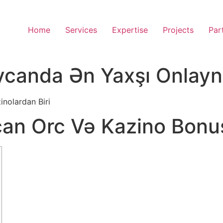
Home
Services
Expertise
Projects
Par
canda Ən Yaxşı Onlayn 
nolardan Biri
an Orc Və Kazino Bonus