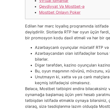
Virtual Idmanlar
Qeydiyyat Və Mostbet-ə
Mostbet Onlayn Poker
Edilən hər mərc loyallıq proqramında istifadə
dəyişdirilir. Slotlarda RTP hər oyun üçün fər
bir promosyon kodu daxil etməli və hər bir q
Azərbaycanlı oyunçular müxtəlif RTP və d
Azərbaycandan olan istifadəçilər bonus 
bilərlər.
Digər tərəfdən, kazino oyunçuları kazino
Bu, oyun maşınının növünü, mövzunu, xüsu
Unutmayın ki, xəttə və ya canlı matçlar
keçmiş istifadəçisi olmalısınız.
Beləcə, Mostbet tətbiqini endirə biləcəksiniz
oynamağa başlamaq üçün yeni hesab yaratmağını
tətbiqdən istifadə etməklə oynaya bilərsiniz,
olaraq, sizə təsdiqlənmə lazım olduqda Mostbe