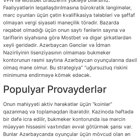
VPN ilə MostBet brauzerini yükləyə bilərsiniz.
Fəaliyyətlərin leqallaşdırılmasına bürokratik ləngimələr,
mərc oyunları üçün çətin kvalifikasiya tələbləri və şəffaf
olmayan vergi siyasəti maneçilik törədir. Bazarda
rəqabət olmadığı üçün onun saytı fənlərin sayına və
tariflərin siyahısına görə Mostbet və digər şirkətlərdən
xeyli geridədir. Azərbaycan Gənclər və İdman
Nazirliyinin lisenziyasının olmaması bukmeker
kontorunun rəsmi saytına Azərbaycan oyunçularına daxil
olmaq mane olmur. Bu strategiya” “uğursuzluq riskini
minimuma endirməyə kömək edəcək.
Populyar Provayderlər
Onun mahiyyəti aktiv hərəkətlər üçün “koinlər”
qazanmaq və toplamaqdan ibarətdir. Kazinoda həftədə
bir dəfə icra edilir, bukmeker kontorunda isə mərcin
müəyyən hissəsini vaxtından əvvəl götürmək şansı var.
Bunlar Azərbaycanda oyunçular üçün mövcud olan ən