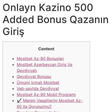
Onlayn Kazino 500
Added Bonus Qazanın
Giriş
Content
Mostbet Az-90 Bonusları
Mostbet Azerbaycan Giriş Və
Qeydiyyatı
Qeydiyyat Bonusu
Ümumi Icmalı Mostbet
Veb-saytda Qeydi̇yyat
Mostbet Az-90 Mobil Proqramı
✔ Mənim Vəsaitlərim Mostbet Az-
90 Ilə Qorunurmu?