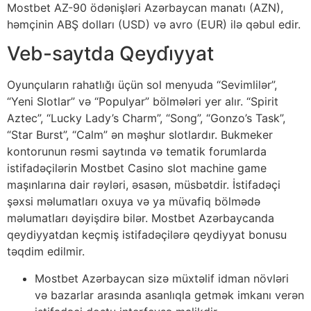
Mostbet AZ-90 ödənişləri Azərbaycan manatı (AZN),
həmçinin ABŞ dolları (USD) və avro (EUR) ilə qəbul edir.
Veb-saytda Qeydi̇yyat
Oyunçuların rahatlığı üçün sol menyuda “Sevimlilər”,
“Yeni Slotlar” və “Populyar” bölmələri yer alır. “Spirit
Aztec”, “Lucky Lady’s Charm”, “Song”, “Gonzo’s Task”,
“Star Burst”, “Calm” ən məşhur slotlardır. Bukmeker
kontorunun rəsmi saytında və tematik forumlarda
istifadəçilərin Mostbet Casino slot machine game
maşınlarına dair rəyləri, əsasən, müsbətdir. İstifadəçi
şəxsi məlumatları oxuya və ya müvafiq bölmədə
məlumatları dəyişdirə bilər. Mostbet Azərbaycanda
qeydiyyatdan keçmiş istifadəçilərə qeydiyyat bonusu
təqdim edilmir.
Mostbet Azərbaycan sizə müxtəlif idman növləri
və bazarlar arasında asanlıqla getmək imkanı verən