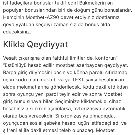
istifadəçilərə bonuslar təklif edir! Bukmekerin ən
populyar bonuslarından biri də doğum günü bonuslarıdır.
Həmçinin Mostbet-AZ90 dəvət etdiyiniz dostlarınız
qeydiyyatdan keçdiyi zaman siz də bonus əldə
edəcəksiniz.
Kliklə Qeydiyyat
Vəsait çıxarışına olan faithful limitlər də, kontorun”
“üstünlüyü hesab edilir mostbet azerbaycan qeydiyyat.
Bərpa giriş düyməsini basın və köhnə parolu sıfırlamaq
üçün kodu olan məktub və ya TEXT şəxsi hesabınızın
əlaqə məlumatlarına göndəriləcək. Kodu daxil etdikdən
sonra oyunçu yeni parol təyin edir və sonra Mostbet
giriş bunu sınaya bilər. Seçiminizə klikləməklə, cihaz
hesabınızla sinxronlaşdırılarsa, avtorizasiya avtomatik
olaraq baş verəcəkdir. Sinxronizasiya olmadıqda,
oyunçudan sosial şəbəkə hesabı üçün istifadəçi adı və
şifrəni əl ilə daxil etməsi tələb olunacaq. Mostbet