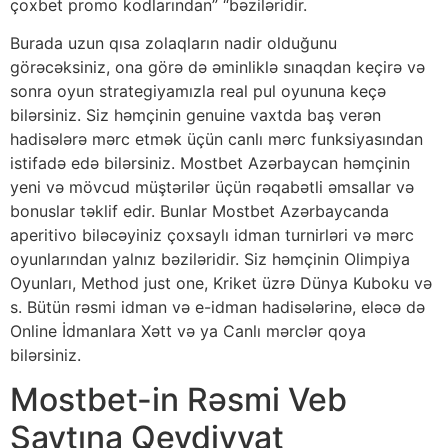
çoxbet promo kodlarından” “bəziləridir.
Burada uzun qısa zolaqların nadir olduğunu
görəcəksiniz, ona görə də əminliklə sınaqdan keçirə və
sonra oyun strategiyamızla real pul oyununa keçə
bilərsiniz. Siz həmçinin genuine vaxtda baş verən
hadisələrə mərc etmək üçün canlı mərc funksiyasından
istifadə edə bilərsiniz. Mostbet Azərbaycan həmçinin
yeni və mövcud müştərilər üçün rəqabətli əmsallar və
bonuslar təklif edir. Bunlar Mostbet Azərbaycanda
aperitivo biləcəyiniz çoxsaylı idman turnirləri və mərc
oyunlarından yalnız bəziləridir. Siz həmçinin Olimpiya
Oyunları, Method just one, Kriket üzrə Dünya Kuboku və
s. Bütün rəsmi idman və e-idman hadisələrinə, eləcə də
Online İdmanlara Xətt və ya Canlı mərclər qoya
bilərsiniz.
Mostbet-in Rəsmi Veb
Saytına Qeydiyyat