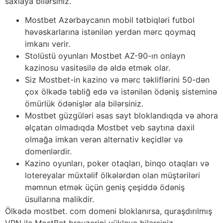
saxlaya bilərsiniz.
Mostbet Azərbaycanın mobil tətbiqləri futbol
həvəskarlarına istənilən yerdən mərc qoymaq
imkanı verir.
Stolüstü oyunları Mostbet AZ-90-ın onlayn
kazinosu vasitəsilə də əldə etmək olar.
Siz Mostbet-in kazino və mərc təkliflərini 50-dən
çox ölkədə təbliğ edə və istənilən ödəniş sisteminə
ömürlük ödənişlər ala bilərsiniz.
Mostbet güzgüləri əsas sayt bloklandıqda və ahora
əlçatan olmadıqda Mostbet veb saytına daxil
olmağa imkan verən alternativ keçidlər və
domenlərdir.
Kazino oyunları, poker otaqları, binqo otaqları və
lotereyalar müxtəlif ölkələrdən olan müştəriləri
məmnun etmək üçün geniş çeşiddə ödəniş
üsullarına malikdir.
Ölkədə mostbet. com domeni bloklanırsa, quraşdırılmış