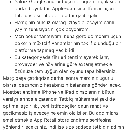
Yalnız Google android üçün proqramın çəkisi bir
qədər böyükdür, Apple-dan smartfonlar üçün
tətbiq isə sürətdə bir qədər qalib gəlir.
Həmçinin pulsuz olaraq izləyə biləcəyim canlı
yayım funksiyasını çox bəyənirəm.
Mən poker fanatıyam, buna görə də mənim üçün
pokerin müxtəlif variantlarının təklif olunduğu bir
platforma tapmaq vacib idi.
Bu kateqoriyada filtrləri tənzimləyərək janr,
provayder və növlərinə görə axtarış etməklə
özünüzə tam uyğun olan oyunu tapa bilərsiniz.
Matç başa çatdıqdan dərhal sonra mərciniz uğurlu
olarsa, qazancınız hesabınızın balansına göndəriləcək.
Mostbet endirmə iPhone və iPad cihazlarının bütün
versiyalarında əlçatandır. Tətbiq mükəmməl şəkildə
optimallaşdırılıb, yəni istifadəçilər onun rahat və
gecikməsiz işləyəcəyinə əmin ola bilər. Bu addımlara
əməl etməklə App Retail store endirmə səhifəsinə
yönləndiriləcəksiniz. İndi isə sizə sadəcə tətbiqin adının