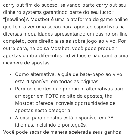
carry out fim do suceso, salvando parte carry out seu
dinheiro systems garantindo parte do seu lucro.”
“[newline]A Mostbet é uma plataforma de game online
que tem a ver uma seção para apostas esportivas na
diversas modalidades apresentando um casino on-line
completo, com direito a salas sobre jogo ao vivo. Por
outro cara, na bolsa Mostbet, você pode produzir
apostas contra diferentes indivíduos e não contra uma
incapere de apostas.
Como alternativa, a guia de bate-papo ao vivo
está disponível em todas as páginas.
Para os clientes que procuram alternativas para
arriesgar em TOTO no site de apostas, the
Mostbet oferece incríveis oportunidades de
apostas nesta categoria.
A casa para apostas está disponível em 38
idiomas, incluindo o português.
Você pode sacar de manera acelerada seus ganhos