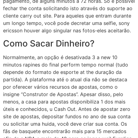
pagamento, de alguns minutos a 72 horas. Só é possível
fechar the conta solicitando isto através do suporte ao
cliente carry out site. Para aqueles que entram durante
um longo tempo, você pode decretar uma selfie, sony
ericsson houver algo singular nas fotos-eles aceitarão.
Como Sacar Dinheiro?
Normalmente, an opção é desativada 3 a new 10
minutos rapines do final perform tempo normal (tudo
depende do formato de esporte at the duração da
partida). A plataforma até o atual dia não se destaca
por oferecer vários recursos de apostas, como o
insigne “Construtor de Apostas”. Apesar disso, pelo
menos, a casa para apostas disponibiliza 1 dos mais
úteis e conhecidos, u Cash Out. Antes de apostar zero
site de apostas, depositar fundos no ano de sua conta
ou solicitar uma huida, você deve criar sua conta. Os
fãs de basquete encontrarão mais para 15 mercados