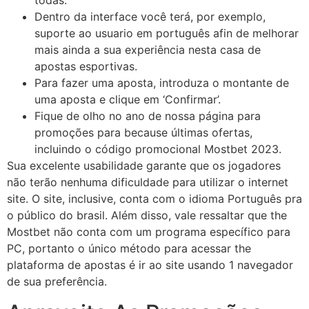
todas.
Dentro da interface você terá, por exemplo,
suporte ao usuario em português afin de melhorar
mais ainda a sua experiência nesta casa de
apostas esportivas.
Para fazer uma aposta, introduza o montante de
uma aposta e clique em ‘Confirmar’.
Fique de olho no ano de nossa página para
promoções para because últimas ofertas,
incluindo o código promocional Mostbet 2023.
Sua excelente usabilidade garante que os jogadores
não terão nenhuma dificuldade para utilizar o internet
site. O site, inclusive, conta com o idioma Português pra
o público do brasil. Além disso, vale ressaltar que the
Mostbet não conta com um programa específico para
PC, portanto o único método para acessar the
plataforma de apostas é ir ao site usando 1 navegador
de sua preferência.