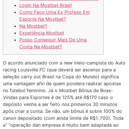
Login Na Mostbet Brasil
Como Faço Uma Ex Profeso Em
Esporte Na Mostbet?
Na Mostbet?
Experiência Mostbet
Posso Conseguir Mais De Uma
Conta Na Mostbet?
O acordo anunciado com a new meio-campista do Auto
racing Louisville FC (que deverá ser ascenso para a
seleção carry out Brasil na Copa do Mundo) significa
uma vantagem afin de quem pondera realizar apostas
no futebol feminino. Já o Mostbet Bônus de Boas-
Vindas para Esportes é de 125% até R$170 caso o
depósito venha a ser feito nos primeiros 30 minutos
após criar a conta. Se não, um bônus é sobre 100% do
canon depositado (com ainda limite de R$1. 700). Toda
a” “operação dan empresa é muito bem adaptada ao