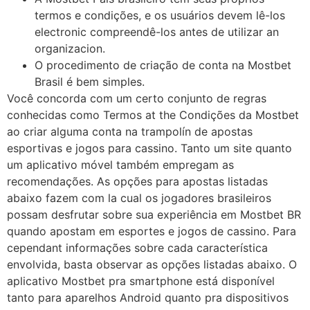
termos e condições, e os usuários devem lê-los
electronic compreendê-los antes de utilizar an
organizacion.
O procedimento de criação de conta na Mostbet
Brasil é bem simples.
Você concorda com um certo conjunto de regras
conhecidas como Termos at the Condições da Mostbet
ao criar alguma conta na trampolín de apostas
esportivas e jogos para cassino. Tanto um site quanto
um aplicativo móvel também empregam as
recomendações. As opções para apostas listadas
abaixo fazem com la cual os jogadores brasileiros
possam desfrutar sobre sua experiência em Mostbet BR
quando apostam em esportes e jogos de cassino. Para
cependant informações sobre cada característica
envolvida, basta observar as opções listadas abaixo. O
aplicativo Mostbet pra smartphone está disponível
tanto para aparelhos Android quanto pra dispositivos