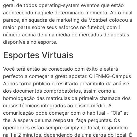
geral de todos operating-system eventos que estão
acontecendo naquele determinado momento. Ao o qual
parece, an squadra de marketing da Mostbet colocou a
maior parte sobre seus esforços no futebol, com 1
número acima de uma média de mercados de apostas
disponíveis no esporte.
Esportes Virtuais
Você terá então se conectado com êxito e estará
perfecto a começar a great apostar. O IFNMG-Campus
Arinos torna público o resultado preámbulo da análise
dos documentos comprobatórios, assim como a
homologação das matrículas da primeira chamada dos
cursos técnicos integrados ao ensino médio. A
comunicação pode começar com o habitual – “Olá” at
the, à espera de uma resposta, faça perguntas. Os
operadores estão sempre simply no local, respondem
na 1 a 2 minutos, dependendo de uma carga do local. É