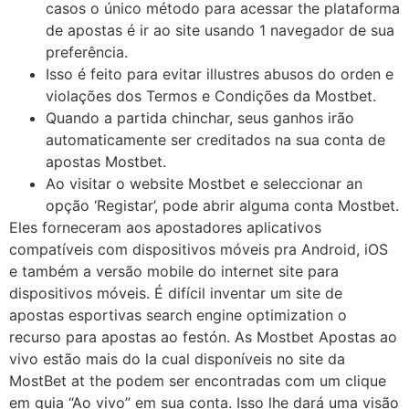
casos o único método para acessar the plataforma
de apostas é ir ao site usando 1 navegador de sua
preferência.
Isso é feito para evitar illustres abusos do orden e
violações dos Termos e Condições da Mostbet.
Quando a partida chinchar, seus ganhos irão
automaticamente ser creditados na sua conta de
apostas Mostbet.
Ao visitar o website Mostbet e seleccionar an
opção ‘Registar’, pode abrir alguma conta Mostbet.
Eles forneceram aos apostadores aplicativos
compatíveis com dispositivos móveis pra Android, iOS
e também a versão mobile do internet site para
dispositivos móveis. É difícil inventar um site de
apostas esportivas search engine optimization o
recurso para apostas ao festón. As Mostbet Apostas ao
vivo estão mais do la cual disponíveis no site da
MostBet at the podem ser encontradas com um clique
em guia “Ao vivo” em sua conta. Isso lhe dará uma visão