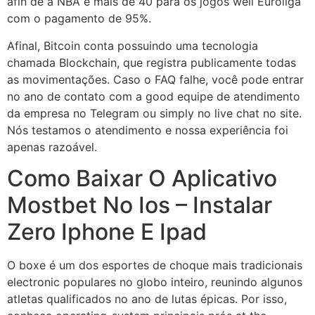
afin de a NBA e mais de 40 para os jogos weil Euroliga
com o pagamento de 95%.
Afinal, Bitcoin conta possuindo uma tecnologia
chamada Blockchain, que registra publicamente todas
as movimentações. Caso o FAQ falhe, você pode entrar
no ano de contato com a good equipe de atendimento
da empresa no Telegram ou simply no live chat no site.
Nós testamos o atendimento e nossa experiência foi
apenas razoável.
Como Baixar O Aplicativo
Mostbet No Ios – Instalar
Zero Iphone E Ipad
O boxe é um dos esportes de choque mais tradicionais
electronic populares no globo inteiro, reunindo algunos
atletas qualificados no ano de lutas épicas. Por isso,