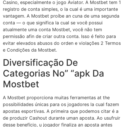
Casino, especialmente o jogo Aviator. A Mostbet tem 1
registro de conta simples, o la cual é uma importante
vantagem. A Mostbet proíbe an cuna de uma segunda
conta — o que significa la cual se você possui
atualmente uma conta Mostbet, você não tem
permissão afin de criar outra conta. Isso é feito para
evitar elevados abusos do orden e violações 2 Termos
e Condições da Mostbet.
Diversificação De
Categorias No” “apk Da
Mostbet
A Mostbet proporciona muitas ferramentas at the
possibilidades únicas para os jogadores la cual fazem
apostas esportivas. A primeira que podemos citar é a
de produzir Cashout durante uman aposta. Ao usufruir
desse benefício, u jogador finaliza an aposta antes