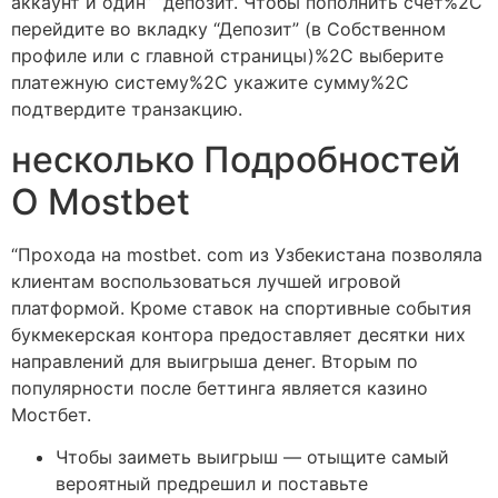
аккаунт и один” “депозит. Чтобы пополнить счет%2C
перейдите во вкладку “Депозит” (в Собственном
профиле или с главной страницы)%2C выберите
платежную систему%2C укажите сумму%2C
подтвердите транзакцию.
несколько Подробностей
О Mostbet
“Прохода на mostbet. com из Узбекистана позволяла
клиентам воспользоваться лучшей игровой
платформой. Кроме ставок на спортивные события
букмекерская контора предоставляет десятки них
направлений для выигрыша денег. Вторым по
популярности после беттинга является казино
Мостбет.
Чтобы заиметь выигрыш — отыщите самый
вероятный предрешил и поставьте