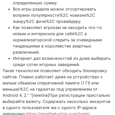
определенную сумму.
Все игры раздела можно отсортировать
вопреки популярности%2C новизне%2C
жанру%2C фиче%2C провайдеру.
Как позволяет игрокам не находить что-то
новым и интересное дли себя%2C а
нормализаторской следить за очевидными
тенденциями в королевстве азартных
развлечений.
Интернет дал возможностей из дома выбирать
среди сотен игорных заведений.
Такая технология позволяет обходить блокировку
сайтов. Плавно работает даже на устройствах с
малым объемом оперативной памяти (1 Гб или
меньше)%2C на гаджетах под управлением от
Android 4. 2.” “[newline]При регистрации пристально
выбирайте валюту. Содержать несколько аккаунтов
в одного пользователя же с одного IP-адреса
запрещено
https://mostbetuztop.com/login/
.