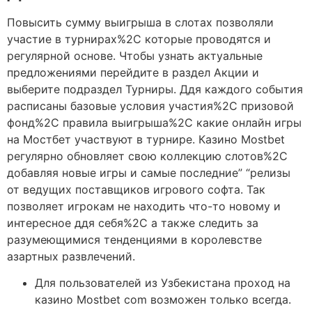
Повысить сумму выигрыша в слотах позволяли
участие в турнирах%2C которые проводятся и
регулярной основе. Чтобы узнать актуальные
предложениями перейдите в раздел Акции и
выберите подраздел Турниры. Ддя каждого события
расписаны базовые условия участия%2C призовой
фонд%2C правила выигрыша%2C какие онлайн игры
на Мостбет участвуют в турнире. Казино Mostbet
регулярно обновляет свою коллекцию слотов%2C
добавляя новые игры и самые последние” “релизы
от ведущих поставщиков игрового софта. Так
позволяет игрокам не находить что-то новому и
интересное ддя себя%2C а также следить за
разумеющимися тенденциями в королевстве
азартных развлечений.
Для пользователей из Узбекистана проход на
казино Mostbet com возможен только всегда.