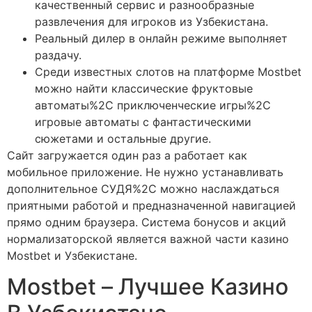
качественный сервис и разнообразные
развлечения для игроков из Узбекистана.
Реальный дилер в онлайн режиме выполняет
раздачу.
Среди известных слотов на платформе Mostbet
можно найти классические фруктовые
автоматы%2C приключенческие игры%2C
игровые автоматы с фантастическими
сюжетами и остальные другие.
Сайт загружается один раз а работает как
мобильное приложение. Не нужно устанавливать
дополнительное СУДЯ%2C можно наслаждаться
приятными работой и предназначенной навигацией
прямо одним браузера. Система бонусов и акций
нормализаторской является важной части казино
Mostbet и Узбекистане.
Mostbet – Лучшее Казино