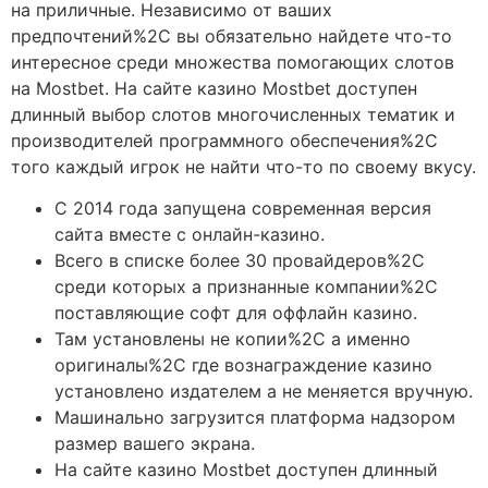
на приличные. Независимо от ваших
предпочтений%2C вы обязательно найдете что-то
интересное среди множества помогающих слотов
на Mostbet. На сайте казино Mostbet доступен
длинный выбор слотов многочисленных тематик и
производителей программного обеспечения%2C
того каждый игрок не найти что-то по своему вкусу.
С 2014 года запущена современная версия
сайта вместе с онлайн-казино.
Всего в списке более 30 провайдеров%2C
среди которых а признанные компании%2C
поставляющие софт для оффлайн казино.
Там установлены не копии%2C а именно
оригиналы%2C где вознаграждение казино
установлено издателем а не меняется вручную.
Машинально загрузится платформа надзором
размер вашего экрана.
На сайте казино Mostbet доступен длинный