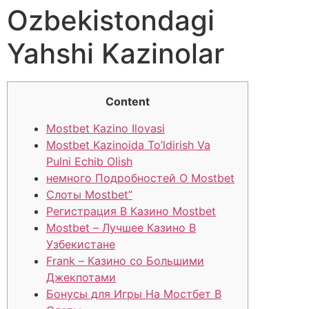
Ozbekistondagi
Yahshi Kazinolar
Content
Mostbet Kazino Ilovasi
Mostbet Kazinoida To’ldirish Va
Pulni Echib Olish
немного Подробностей О Mostbet
Слоты Mostbet”
Регистрация В Казино Mostbet
Mostbet – Лучшее Казино В
Узбекистане
Frank – Казино со Большими
Джекпотами
Бонусы для Игры На Мостбет В