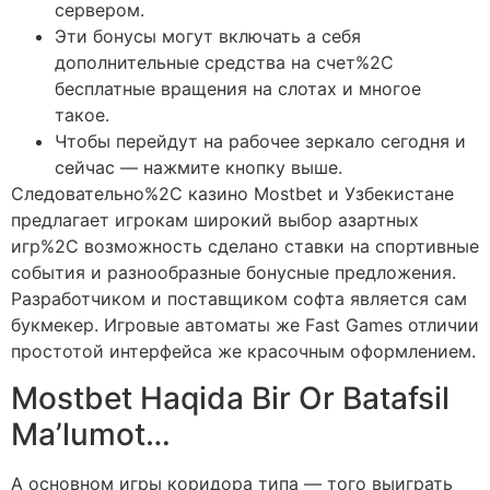
сервером.
Эти бонусы могут включать а себя
дополнительные средства на счет%2C
бесплатные вращения на слотах и многое
такое.
Чтобы перейдут на рабочее зеркало сегодня и
сейчас — нажмите кнопку выше.
Следовательно%2C казино Mostbet и Узбекистане
предлагает игрокам широкий выбор азартных
игр%2C возможность сделано ставки на спортивные
события и разнообразные бонусные предложения.
Разработчиком и поставщиком софта является сам
букмекер. Игровые автоматы же Fast Games отличии
простотой интерфейса же красочным оформлением.
Mostbet Haqida Bir Or Batafsil
Ma’lumot…
А основном игры коридора типа — того выиграть