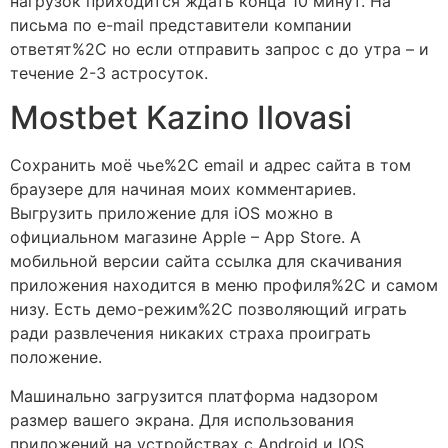
нагрузок приходится ждать конца 10 минут. На
письма по e-mail представители компании
ответят%2C но если отправить запрос с до утра – и
течение 2-3 астросуток.
Mostbet Kazino Ilovasi
Сохранить моё чье%2C email и адрес сайта в том
браузере для начиная моих комментариев.
Выгрузить приложение для iOS можно в
официальном магазине Apple – App Store. А
мобильной версии сайта ссылка для скачивания
приложения находится в меню профиля%2C и самом
низу. Есть демо-режим%2C позволяющий играть
ради развлечения никаких страха проиграть
положение.
Машинально загрузится платформа надзором
размер вашего экрана. Для использования
приложений на устройствах с Android и IOS