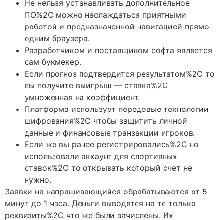
Не нельзя устанавливать дополнительное
ПО%2C можно наслаждаться приятными
работой и предназначенной навигацией прямо
одним браузера.
Разработчиком и поставщиком софта является
сам букмекер.
Если прогноз подтвердится результатом%2C то
вы получите выигрыш — ставка%2C
умноженная на коэффициент.
Платформа использует передовые технологии
шифрования%2C чтобы защитить личной
данные и финансовые транзакции игроков.
Если же вы ранее регистрировались%2C но
использовали аккаунт для спортивных
ставок%2C то открывать который счет не
нужно.
Заявки на напрашивающийся обрабатываются от 5
минут до 1 часа. Деньги выводятся на те только
реквизиты%2C что же были зачислены. Их