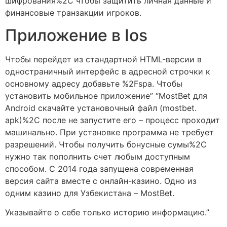
шифрования%2C чтобы защитить личная данные и
финансовые транзакции игроков.
Приложение в Ios
Чтобы перейдет из стандартной HTML-версии в
одностраничный интерфейс в адресной строчки к
основному адресу добавьте %2Fspa. Чтобы
установить мобильное приложение” “MostBet для
Android скачайте установочный файл (mostbet.
apk)%2C после не запустите его – процесс проходит
машинально. При установке программа не требует
разрешений. Чтобы получить бонусные сумы%2C
нужно так пополнить счет любым доступным
способом. С 2014 года запущена современная
версия сайта вместе с онлайн-казино. Одно из
одним казино для Узбекистана – MostBet.
Указывайте о себе только историю информацию.”