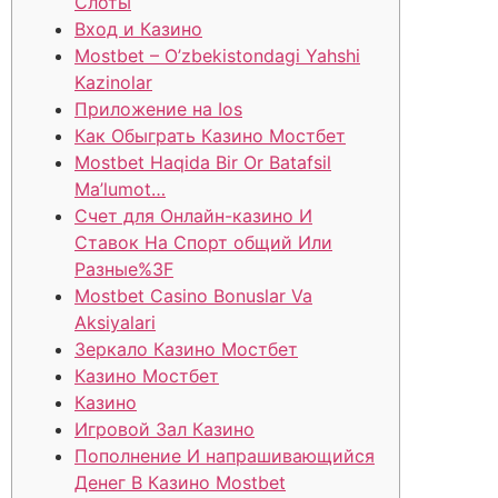
Слоты
Вход и Казино
Mostbet – O’zbekistondagi Yahshi
Kazinolar
Приложение на Ios
Как Обыграть Казино Мостбет
Mostbet Haqida Bir Or Batafsil
Ma’lumot…
Счет для Онлайн-казино И
Ставок На Спорт общий Или
Разные%3F
Mostbet Casino Bonuslar Va
Aksiyalari
Зеркало Казино Мостбет
Казино Мостбет
Казино
Игровой Зал Казино
Пополнение И напрашивающийся
Денег В Казино Mostbet