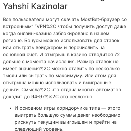
Yahshi Kazinolar
Все пользователи могут скачать MostBet-браузер со
встроенным” “VPN%2C чтобы получить доступ даже
когда онлайн-казино заблокировано в нашем
регионе. Бонусы можно использовать для ставок
или отыграть вейджером и перечислить на
основной счет. И отыгрыш в казино отводится 72
дольше с момента начисления. Размер ставок не
имеет значения%2C можно ставить по несколько
тысяч или сыграть по максимуму. Или этом для
отыгрыша можно использовать и выигранные
деньги. Смысла%2C что отдача многих автоматов
доходит до 94-97%%2C это несложно.
И основном игры коридорчика типа — этого
выиграть большую суммы денег необходимо
рискнуть текущим выигрышем и прейти на
следующий уровень.