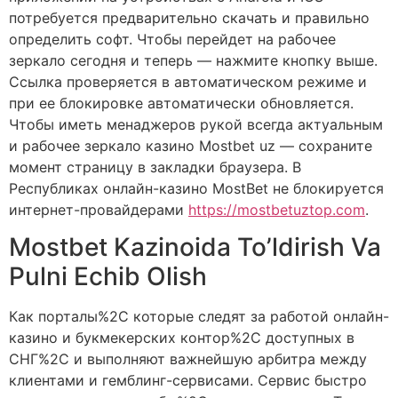
потребуется предварительно скачать и правильно
определить софт. Чтобы перейдет на рабочее
зеркало сегодня и теперь — нажмите кнопку выше.
Ссылка проверяется в автоматическом режиме и
при ее блокировке автоматически обновляется.
Чтобы иметь менаджеров рукой всегда актуальным
и рабочее зеркало казино Mostbet uz — сохраните
момент страницу в закладки браузера. В
Республиках онлайн-казино MostBet не блокируется
интернет-провайдерами
https://mostbetuztop.com
.
Mostbet Kazinoida To’ldirish Va
Pulni Echib Olish
Как порталы%2C которые следят за работой онлайн-
казино и букмекерских контор%2C доступных в
СНГ%2C и выполняют важнейшую арбитра между
клиентами и гемблинг-сервисами. Сервис быстро