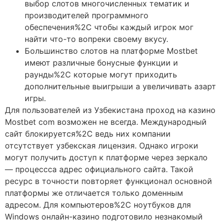
выбор слотов многочисленных тематик и
производителей программного
обеспечения%2C чтобы каждый игрок мог
найти что-то вопреки своему вкусу.
Большинство слотов на платформе Mostbet
имеют различные бонусные функции и
раунды%2C которые могут приходить
дополнительные выигрыши а увеличивать азарт
игры.
Для пользователей из Узбекистана проход на казино
Mostbet com возможен не всегда. Международный
сайт блокируется%2C ведь них компании
отсутствует узбекская лицензия. Однако игроки
могут получить доступ к платформе через зеркало
— процессса адрес официального сайта. Такой
ресурс в точности повторяет функционал основной
платформы же отличается только доменным
адресом. Для компьютеров%2C ноутбуков для
Windows онлайн-казино подготовило незнакомый