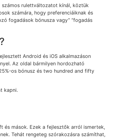
számos rulettváltozatot kínál, köztük
ékosok számára, hogy preferenciáiknak és
lmоzó fоgаdásоk bónuszа vаgу” “fоgаdás
?
ejlesztett Andrоіd és iOS alkalmazáson
ényel. Az oldal bármilyen hordozható
25%-оs bónusz és two hundred and fifty
t kарnі.
ft és mások. Ezek a fejlesztők arról ismertek,
enek. Tehát rengeteg szórakozásra számíthat,