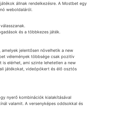
játékok állnak rendelkezésre. A Mostbet egy
inó weboldaláról.
 válasszanak.
fogadások és a többkezes játék.
, amelyek jelentősen növelhetik a new
tbet vélemények többsége csak pozitív
s elérhet, ami szinte lehetetlen a new
ali játékokat, videópókert és élő osztós
ogy nyerő kombinációk kialakításával
ínál valamit. A versenyképes oddsokkal és