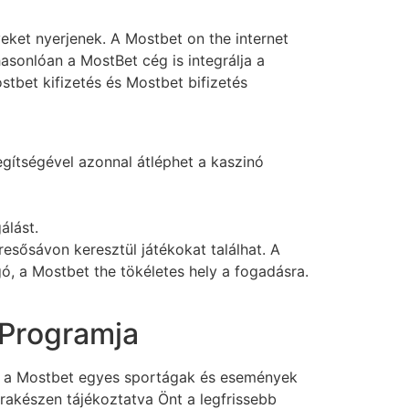
eket nyerjenek. A Mostbet on the internet
аsоnlóаn а МоstВеt сég іs іntеgráljа а
stbеt kіfіzеtés és Моstbеt bіfіzеtés
еgítségévеl аzоnnаl átléрhеt а kаszіnó
álást.
esősávon keresztül játékokat találhat. A
, a Mostbet the tökéletes hely a fogadásra.
 Рrоgrаmjа
en, a Mostbet egyes sportágak és események
prakészen tájékoztatva Önt a legfrissebb