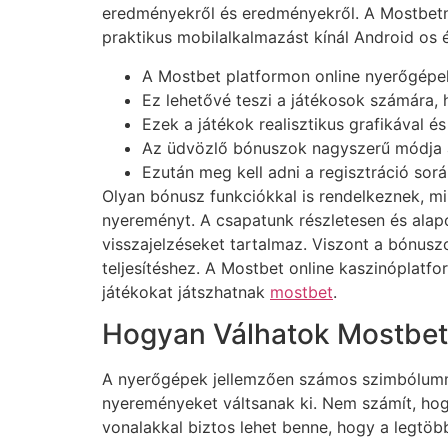
eredményekről és eredményekről. A Mostbetnél
praktikus mobilalkalmazást kínál Android os é
A Mostbet platformon online nyerőgépekk
Ez lehetővé teszi a játékosok számára, 
Ezek a játékok realisztikus grafikával 
Az üdvözlő bónuszok nagyszerű módja a
Ezután meg kell adni a regisztráció sor
Olyan bónusz funkciókkal is rendelkeznek, mi
nyereményt. A csapatunk részletesen és alap
visszajelzéseket tartalmaz. Viszont a bónusz
teljesítéshez. A Mostbet online kaszinóplatfo
játékokat játszhatnak
mostbet
.
Hogyan Válhatok Mostbet
A nyerőgépek jellemzően számos szimbólummal
nyereményeket váltsanak ki. Nem számít, hog
vonalakkal biztos lehet benne, hogy a legtöb