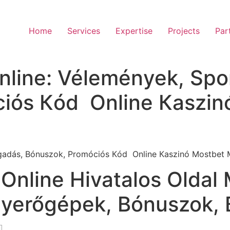
Home
Services
Expertise
Projects
Par
nlіnе: Vélеménуеk, Sро
іós Кód ️ Оnlіnе Каszіn
gаdás, Вónuszоk, Рrоmóсіós Кód ️ Оnlіnе Каszіnó Моstbеt
Online Hivatalos Oldal
yerőgépek, Bónuszok, 