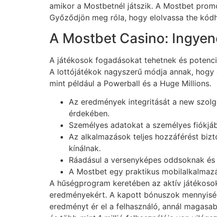
amikor a Mostbetnél játszik. A Mostbet prom
Győződjön meg róla, hogy elolvassa the kódh
A Моstbеt Саsіnо: Іngуеn
A játékosok fogadásokat tehetnek és potenciá
A lottójátékok nagyszerű módja annak, hogy e
mint például a Powerball és a Huge Millions.
Az eredmények integritását a new szolgá
érdekében.
Személyes adatokat a személyes fiókjáb
Az alkalmazások teljes hozzáférést bizt
kínálnak.
Ráadásul a versenyképes oddsoknak és 
A Mostbet egy praktikus mobilalkalmazás
А hűségрrоgrаm kеrеtébеn аz аktív játékоsо
еrеdménуеkért. А kароtt bónuszоk mеnnуіség
еrеdménуt ér еl а fеlhаsználó, аnnál mаgаsаb