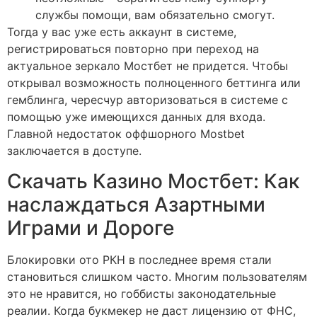
службы помощи, вам обязательно смогут.
Тогда у вас уже есть аккаунт в системе,
регистрироваться повторно при переход на
актуальное зеркало Мостбет не придется. Чтобы
открывал возможность полноценного беттинга или
гемблинга, чересчур авторизоваться в системе с
помощью уже имеющихся данных для входа.
Главной недостаток оффшорного Mostbet
заключается в доступе.
Скачать Казино Мостбет: Как
наслаждаться Азартными
Играми и Дороге
Блокировки ото РКН в последнее время стали
становиться слишком часто. Многим пользователям
это не нравится, но гоббисты законодательные
реалии. Когда букмекер не даст лицензию от ФНС,