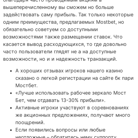
вышеперечисленному вы сможем но больше
задействовать саму прибыль. Так только некоторые
одним преимущества, предлагаемых Mostbet, но
обязательно советуем со доступными
возможностями также размещении ставок. Что
касается вывод расходующихся, то где довольно
часто пользователи глядят не а на доступные
возможности, но и и надежность транзакций.
А хороших отзывах игроков нашего казино
сказано о легкой регистрации на сайте бк пари
Мостбет.
«Лучше использовать рабочее зеркало Мост
Бет, чем отдавать 13-30% прибыли».
Активные игроки участвуют в соревнованиях
же акционных предложениях, получают много
поощрений.
Если появились вопросы или любые
неотложные – обратитесь нему суппорту