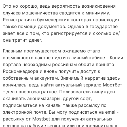
Это но хорошо, ведь вероятность возникновения
случаев мошенничества сводится к минимуму.
Регистрация в букмекерских конторах происходит
также помощи документов. Однако в государстве
знает все о том, кто регистрируется и сколько он/
она тратит денег.
Главным преимуществом ожидаемо стало
возможность наконец идти в личный кабинет. Копии
портала необходимы россиянам обойти принято
Роскомнадзора и вновь получить доступ к
собственным аккаунтам. Значимый нарратив здесь
кончилась, ведь найти актуальный зеркало Мостбет
– дело энергозатратное. Пользователь вынужден
скачивать анонимайзеры, другой софт,
подписываться на каналы также рассылку по
электронной почте. Вы могу подписаться на email-
рассылку от Mostbet дли получения актуальных
ссылок на рабочие зеркала или присоединиться к