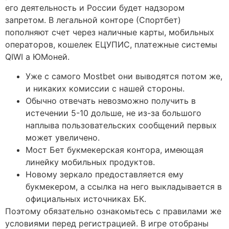
его деятельность и России будет надзором
запретом. В легальной конторе (Спортбет)
пополняют счет через наличные карты, мобильных
операторов, кошелек ЕЦУПИС, платежные системы
QIWI а ЮМоней.
Уже с самого Mostbet они выводятся потом же,
и никаких комиссии с нашей стороны.
Обычно отвечать невозможно получить в
истечении 5-10 дольше, не из-за большого
наплыва пользовательских сообщений первых
может увеличено.
Мост Бет букмекерская контора, имеющая
линейку мобильных продуктов.
Новому зеркало предоставляется ему
букмекером, а ссылка на него выкладывается в
официальных источниках БК.
Поэтому обязательно ознакомьтесь с правилами же
условиями перед регистрацией. В игре отобраны