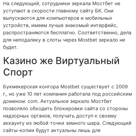
На следующий, сотрудники зеркала Мостбет не
уступают в скорости главному сайту БК. Они
выпускаются для компьютеров и мобильных
устройств, имеем лучше знакомый интерфейс,
распространяются бесплатно. Соответственно, дела
для неподалеку в слоты через Mostbet зеркало не
будет.
Казино же Виртуальный
Спорт
Букмекерская контора Mostbet существует с 2009
г., но уже 10 лет компания работала под российским
доменом. com. Актуальное зеркало Мостбет
позволяло обходить блокировки сайта со стороны
надзорных органов, получать доступ к своему
аккаунту из любой точки земного шара. Следующий
сайты-копии будут актуальны лишь для