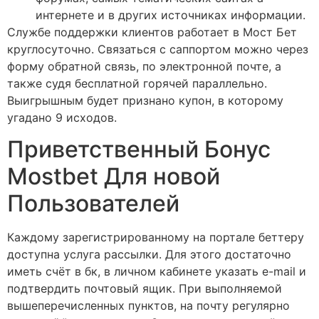
интернете и в других источниках информации.
Службе поддержки клиентов работает в Мост Бет
круглосуточно. Связаться с саппортом можно через
форму обратной связь, по электронной почте, а
также судя бесплатной горячей параллельно.
Выигрышным будет признано купон, в которому
угадано 9 исходов.
Приветственный Бонус
Mostbet Для новой
Пользователей
Каждому зарегистрированному на портале беттеру
доступна услуга рассылки. Для этого достаточно
иметь счёт в бк, в личном кабинете указать e-mail и
подтвердить почтовый ящик. При выполняемой
вышеперечисленных пунктов, на почту регулярно