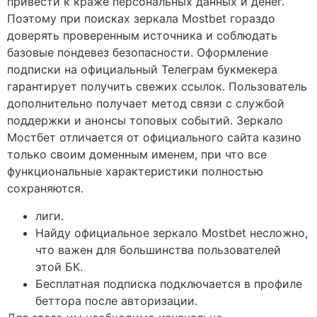
привести к краже персональных данных и денег.
Поэтому при поисках зеркала Mostbet гораздо
доверять проверенным источника и соблюдать
базовые пондевез безопасности. Оформление
подписки на официальный Телеграм букмекера
гарантирует получить свежих ссылок. Пользователь
дополнительно получает метод связи с службой
поддержки и анонсы топовых событий. Зеркало
Мостбет отличается от официального сайта казино
только своим доменным именем, при что все
функциональные характеристики полностью
сохраняются.
лиги.
Найду официальное зеркало Мostbet несложно,
что важен для большинства пользователей
этой БК.
Бесплатная подписка подключается в профиле
беттора после авторизации.