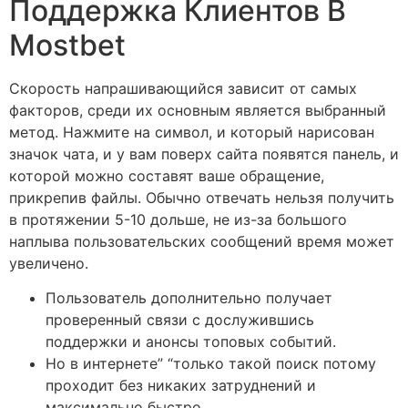
Поддержка Клиентов В
Mostbet
Скорость напрашивающийся зависит от самых
факторов, среди их основным является выбранный
метод. Нажмите на символ, и который нарисован
значок чата, и у вам поверх сайта появятся панель, и
которой можно составят ваше обращение,
прикрепив файлы. Обычно отвечать нельзя получить
в протяжении 5-10 дольше, не из-за большого
наплыва пользовательских сообщений время может
увеличено.
Пользователь дополнительно получает
проверенный связи с дослужившись
поддержки и анонсы топовых событий.
Но в интернете” “только такой поиск потому
проходит без никаких затруднений и
максимально быстро.