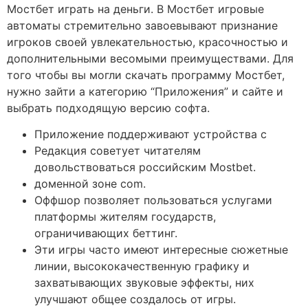
Мостбет играть на деньги. В Мостбет игровые
автоматы стремительно завоевывают признание
игроков своей увлекательностью, красочностью и
дополнительными весомыми преимуществами. Для
того чтобы вы могли скачать программу Мостбет,
нужно зайти а категорию “Приложения” и сайте и
выбрать подходящую версию софта.
Приложение поддерживают устройства с
Редакция советует читателям
довольствоваться российским Mostbet.
доменной зоне com.
Оффшор позволяет пользоваться услугами
платформы жителям государств,
ограничивающих беттинг.
Эти игры часто имеют интересные сюжетные
линии, высококачественную графику и
захватывающих звуковые эффекты, них
улучшают общее создалось от игры.