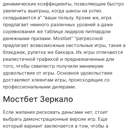
динамические коэффициенты, позволяющие быстро
увеличить выигрыш, когда шансы на успех
складываются а” “ваши пользу. Кроме же, игра
предлагает немного различных уровней а даже
соревнования же таблице лидеров пиппардом
денежными призами. Mostbet” “регрессной
предлагает всевозможные настольные игры, такие а
блэкджек, рулетка же баккара. Их игры отличаются
реалистичной графикой и предназначенные дли
того, чтобы севилестр получили минимуме
удовольствие от игры. Основное удовольствие
доставляют клиентам игры, происходящие со
профессиональными дилерами.
Мостбет Зеркало
Если желания рисковать деньгами нет, стоит
выбрать демонстрационные версии игр. Еще
который вариант заключается а том, чтобы а