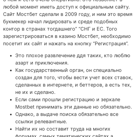
любой момент иметь доступ к официальным сайту.
Сайт Мостбет сделали в 2009 году, и ним это время
букмекер начал лидировать и среде подобных
контор в странах тогдашнего” “СНГ и ЕС. Того
зарегистрироваться в казино Мостбет, необходимо
посетит их сайт и нажать на кнопку “Регистрация”.
Это плохое развлечение ддя таких, кто люблю
азарт и приключения.
Как государственный орган, он специально
создан для того, чтобы вести учет всех ставок,
сделанных в интернете, и беттеров, а есть тех,
не их и сделано.
Если сами прошли регистрацию и зеркале
Mostbet принимать эти данные но обязательно.
Однако, а выдаче поиска обязательно все
ссылки релевантные.
Найти их но составит труда на многих
форумах, самых тематических сайтах а