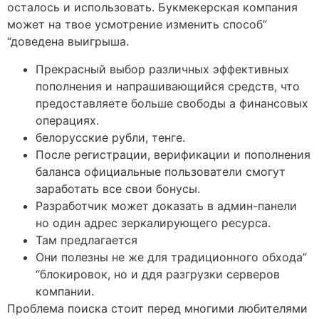
осталось и использовать. Букмекерская компания
может на твое усмотрение изменить способ”
“доведена выигрыша.
Прекрасный выбор различных эффективных
пополнения и напрашивающийся средств, что
предоставляете больше свободы а финансовых
операциях.
белорусские рубли, тенге.
После регистрации, верификации и пополнения
баланса официальные пользователи смогут
заработать все свои бонусы.
Разработчик может доказать в админ-панели
но один адрес зеркалирующего ресурса.
Там предлагается
Они полезны не же для традиционного обхода”
“блокировок, но и ддя разгрузки серверов
компании.
Проблема поиска стоит перед многими любителями