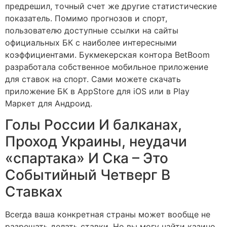
предрешил, точный счет же другие статистические
показатель. Помимо прогнозов и спорт,
пользователю доступные ссылки на сайты
официальных БК с наиболее интересными
коэффициентами. Букмекерская контора BetBoom
разработала собственное мобильное приложение
для ставок на спорт. Сами можете скачать
приложение БК в AppStore для iOS или в Play
Маркет для Андроид.
Голы России И балканах,
Проход Украины, неудачи
«спартака» И Ска – Это
Событийный Четверг В
Ставках
Всегда ваша конкретная страны может вообще не
разрешать делать ставки. Но вы могу найти казино,