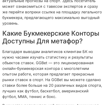
актуальные прогнозы на спорт. Здесь посетитель
может ознакомиться с тавесом экспертов и сразу
же перейти вопреки ссылке на площадку легального
букмекера, предлагающего максимально выгодный
уровень.
Какие Букмекерские Конторы
Доступны Для метафор?
Благодаря выводам аналитиков клиентам БК но
нужно часами изучать статистику и результаты
объектов ставок. GGBet — это лицензированная
онлайн-букмекерская контора с многолетним
опытом работе, которая предлагает прекрасные
рынки ставок в спорт. На GGBet вы можете сделано
ставки более больше на 20 различных видов спорта,
лучших как футбол, баскетбол, американский
футбол, ММА, теннис и бокс.