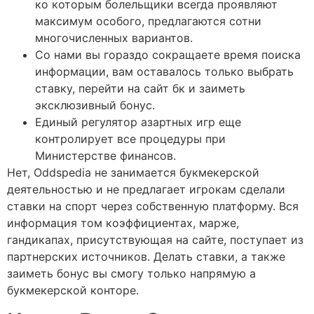
ко которым болельщики всегда проявляют
максимум особого, предлагаются сотни
многочисленных вариантов.
Со нами вы гораздо сокращаете время поиска
информации, вам оставалось только выбрать
ставку, перейти на сайт бк и заиметь
эксклюзивный бонус.
Единый регулятор азартных игр еще
контролирует все процедуры при
Министерстве финансов.
Нет, Oddspedia не занимается букмекерской
деятельностью и не предлагает игрокам сделали
ставки на спорт через собственную платформу. Вся
информация том коэффициентах, марже,
гандикапах, присутствующая на сайте, поступает из
партнерских источников. Делать ставки, а также
заиметь бонус вы смогу только напрямую а
букмекерской конторе.