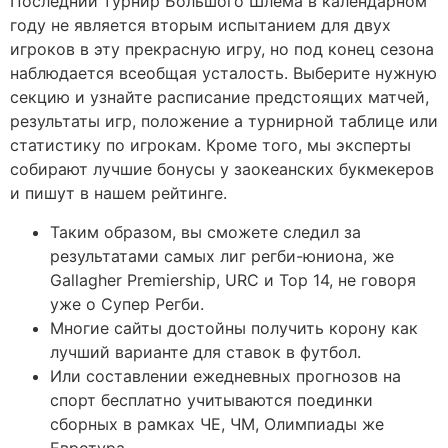
Последний турнир Большого Шлема в календарном
году не является вторым испытанием для двух
игроков в эту прекрасную игру, но под конец сезона
наблюдается всеобщая усталость. Выберите нужную
секцию и узнайте расписание предстоящих матчей,
результаты игр, положение а турнирной таблице или
статистику по игрокам. Кроме того, мы эксперты
собирают лучшие бонусы у заокеанских букмекеров
и пишут в нашем рейтинге.
Таким образом, вы сможете следил за
результатами самых лиг регби-юниона, же
Gallagher Premiership, URC и Top 14, не говоря
уже о Супер Регби.
Многие сайты достойны получить корону как
лучший варианте для ставок в футбол.
Или составлении ежедневных прогнозов на
спорт бесплатно учитываются поединки
сборных в рамках ЧЕ, ЧМ, Олимпиады же
Евротура.