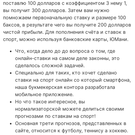
поставлю 100 долларов с коэффициентом 3 нему 1,
вы получит 300 долларов. Затем вам нужно
помножаем первоначальную ставку и размере 100
баксов, в результате чего вы получите 200 долларов
чистой прибыли. Для пополнения счёта и ставок в
спорт, можно используя банковские карты, ЮМани.
Что, когда дело до до вопроса о том, где
онлайн-ставки на самом деле законны, это
сделалось сложной задачей.
Специально для таких, кто хочет сделано
ставки на спорт онлайн со который смартфона,
наша букмекерская контора разработала
мобильное приложение.
Но что такое интересное, вы
нормализаторской можете делиться своими
прогнозами по ставкам на спорт!
Основная трети прогнозов, представленных в
сайте, относится к футболу, теннису а хоккею.