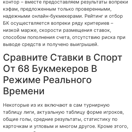
контор – вместе предоставляем результаты вопреки
кэфам, предложенным только проверенными,
надежными онлайн-букмекерами. Рейтинг и отбор
БК осуществляется вопреки ряду критериев –
низкой марже, скорости размещения ставок,
способом пополнения счета, отсутствию риска при
выводе средств и получено выигрышей.
Cравните Ставки в Спорт
От 68 Букмекеров В
Режиме Реального
Времени
Некоторые из их включают в сам турнирную
таблицу лиги, актуальную таблицу форме игроков,
общие голы, средние результаты, статистику по
карточкам и угловым и многом другое. Кроме этого,