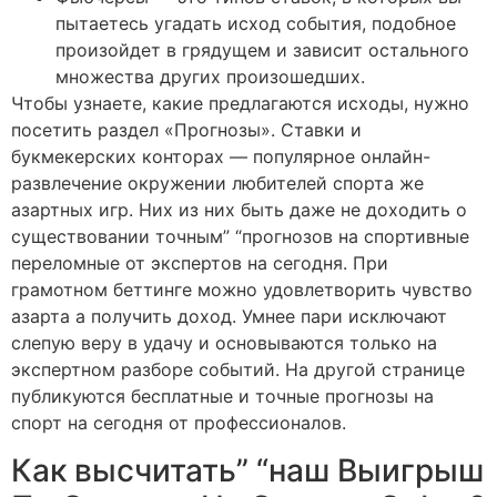
пытаетесь угадать исход события, подобное
произойдет в грядущем и зависит остального
множества других произошедших.
Чтобы узнаете, какие предлагаются исходы, нужно
посетить раздел «Прогнозы». Ставки и
букмекерских конторах — популярное онлайн-
развлечение окружении любителей спорта же
азартных игр. Них из них быть даже не доходить о
существовании точным” “прогнозов на спортивные
переломные от экспертов на сегодня. При
грамотном беттинге можно удовлетворить чувство
азарта а получить доход. Умнее пари исключают
слепую веру в удачу и основываются только на
экспертном разборе событий. На другой странице
публикуются бесплатные и точные прогнозы на
спорт на сегодня от профессионалов.
Как высчитать” “наш Выигрыш