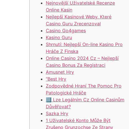
Nejnovější Uživatelské Recenze
Online Kasin
Nejlepší Kasinové Weby, Které
Casino Guru Zrecenzoval
Casino Go4games
Kasino Guru
Shrnutí: Nejlepší On-line Kasino Pro
Hráče Z Finska
Online Casino 2024 Cz – Nejlepší
Casino Bonus Za Registraci
Amusnet Hry
“Best Hry
Zodpovědné Hraní The Pomoc Pro
Patologické Hráče
⃣ Lze Legálním Cz Online Casinům
Důvěřovat?
Sazka Hry
1 Uživatelské Konto Může Být
Zrušeno Grunzochse Ze Strany