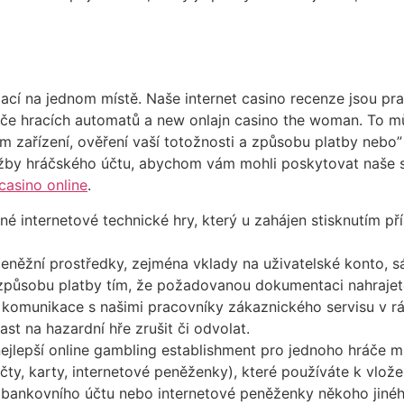
cí na jednom místě. Naše internet casino recenze jsou pra
ráče hracích automatů a new onlajn casino the woman. To 
um zařízení, ověření vaší totožnosti a způsobu platby nebo”
ržby hráčského účtu, abychom vám mohli poskytovat naše sl
casino online
.
né internetové technické hry, který u zahájen stisknutím p
něžní prostředky, zejména vklady na uživatelské konto, sá
způsobu platby tím, že požadovanou dokumentaci nahrajete
komunikace s našimi pracovníky zákaznického servisu v r
st na hazardní hře zrušit či odvolat.
 nejlepší online gambling establishment pro jednoho hráče m
ty, karty, internetové peněženky), které používáte k vlož
, bankovního účtu nebo internetové peněženky někoho jiné