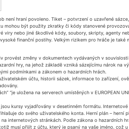
 není hraní povoleno. Tiket – potvrzení o uzavřené sázce
tu mohou být použity zkratky či kódy stanovené provozova
é viry nebo jiné škodlivé kódy, soubory, skripty, agenty n
zí vysoké finanční postihy. Velkým rizikem pro hráče je ta
liv provést změny v dokumentech vydávaných v souvislosti
ardní hry, na jehož základě vzniká sázejícímu nárok na vý
ými podmínkami a zákonem o hazardních hrách.
vatelském účtu, historii sázek, informace to zařízení, ově
žadovány.
ách” “je uložena na serverech umístěných v EUROPEAN UNI
ou kursy vyjadřovány v desetinném formátu. Internetové
hlašuje do svého uživatelského konta. Herní plán – herní 
né na internetových stránkách. Podle zákona o hazardních h
iž musí přijít z účtu, který je psaný na vaše jméno, což u 