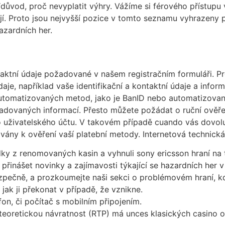
“důvod, proč nevyplatit výhry. Vážíme si férového přístup
ejí. Proto jsou nejvyšší pozice v tomto seznamu vyhrazeny 
azardních her.
ntaktní údaje požadované v našem registračním formuláři.
je, například vaše identifikační a kontaktní údaje a infor
tomatizovaných metod, jako je BanID nebo automatizovan
ovaných informací. Přesto můžete požádat o ruční ověře
 uživatelského účtu. V takovém případě cuando vás dovol
vány k ověření vaší platební metody. Internetová technická 
ídky z renomovaných kasin a vyhnuli sony ericsson hraní na t
inášet novinky a zajímavosti týkající se hazardních her v
bezpečně, a prozkoumejte naši sekci o problémovém hraní, kd
 jak ji překonat v případě, že vznikne.
efon, či počítač s mobilním připojením.
 teoretickou návratnost (RTP) má unces klasických casino on