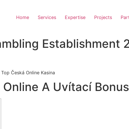
Home
Services
Expertise
Projects
Par
Gambling Establishment
 Top Česká Online Kasina
Online A Uvítací Bonus