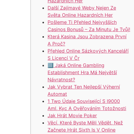
Hazardních Her
Další Zajímavé Weby Nejen Ze
Světa Online Hazardních Her
Pošleme Ti Přehled Nejvyšších
Casinos Bonusů – Za Minutu Je Tvůj!
Která Kasina Jsou Zobrazena První
A Proč?
Přehled Online Sázkových Kanceláří
S Licencí V Čr
⃣ Jaká Online Gambling
Establishment Hra Má Největší
Návratnost?
Jak Vybrat Ten Nejlepší Výherní
Automat
1 Two Údaje Související S I9000
Aml, Kyc A Ověřováním Totožnosti
Jak Hrát Movie Poker
Věcí, Které Byste Měli Vědět, Než
Začnete Hrát Sixth Is V Online