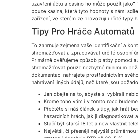
uzavření účtu a casino ho může použít jako” 
pouze kasina, která tyto hodnoty s námi sdíl
zařízení, ve kterém ze provozují určité typy h
Tipy Pro Hráče Automatů
To zahrnuje zejména vaše identifikační a ko
shromažďovat a zpracovávat určité osobní úda
Primárně ověřujeme způsob platby pomocí au
shromažďovat pouze nezbytné minimum požad
dokumentaci nahrajete prostřednictvím svého
nahrávání jiných údajů, než které jsou požado
Jen dbejte na to, abyste si vybírali nab
Kromě toho vám i v tomto roce budeme př
Přečtěte si náš článek s tipy, jak hrát 
hazardních hrách, jak ji diagnostikovat a
Stačí být starší 18 let a new vlastnit tel
Největší, či přesněji nejvyšší průměrnou