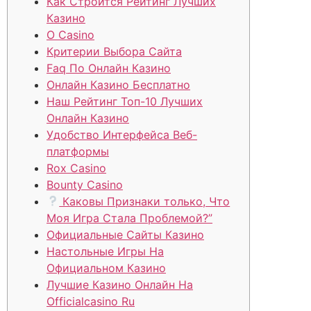
Как Строится Рейтинг Лучших
Казино
O Casino
Критерии Выбора Сайта
Faq По Онлайн Казино
Онлайн Казино Бесплатно
Наш Рейтинг Топ-10 Лучших
Онлайн Казино
Удобство Интерфейса Веб-
платформы
Rox Casino
Bounty Casino
Каковы Признаки только, Что
Моя Игра Стала Проблемой?”
Официальные Сайты Казино
Настольные Игры На
Официальном Казино
Лучшие Казино Онлайн На
Officialcasino Ru