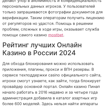
делают упор в анонимность и конфиденциальность
персональных данных игроков. У пользователей
только запрашиваются фотографии документов для
верификации. Таким операторам получить лицензию
от регуляторов но удастся. Помощь в решении
проблем, сложных в ходе игры, оказывает служба
помощи самого казино
mostbet
.
Рейтинг лучших Онлайн
Казино в России 2024
Для обхода блокирования можно использовать
приложения, плагины, прокси и ВПН резервы. В
сервисе техподдержки casino официального сайта,
игроки смогут узнаете, как зайти, тогда блокирует
провайдер основной портал. Онлайн казино Пинап
начало работать в 2016 недавно и за четыре года
администрация добавила в каталог азартных игр
более 600 моделей. Здесь нельзя найти аппараты