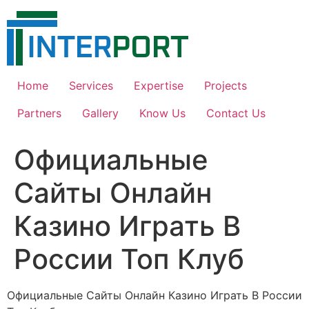
Skip
to
content
Home
Services
Expertise
Projects
Partners
Gallery
Know Us
Contact Us
Официальные
Сайты Онлайн
Казино Играть В
России Топ Клуб
Официальные Сайты Онлайн Казино Играть В России