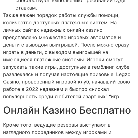
способствуют выполнению требований судя
ставкам.
Также важен порядок работы службы помощи,
количество доступных платежных систем. На
личных сайтах надежных онлайн казино
представлено множество игровых автоматов и
деньги с выводом выигрышей. После можно сразу
играть в деньги, с выводом выигрышей на
имеющиеся платежные системы. Игроки смогут
запускать такие игры, доступные в гемблинг клубе,
развлекаясь и получая настоящие призовые. Legzo
Casino, проверенный игровой клуб, начавший свою
работе в 2022 недавнем и быстро снискал
популярность среди любителей азартных” “игр.
Онлайн Казино Бесплатно
Кроме того, ведущие резервы выступают в
наглядного посредников между игроками и