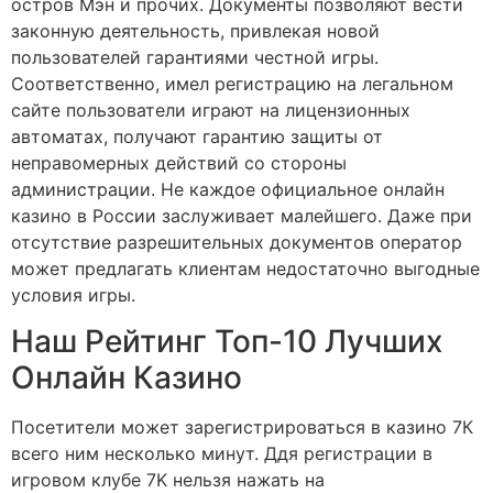
остров Мэн и прочих. Документы позволяют вести
законную деятельность, привлекая новой
пользователей гарантиями честной игры.
Соответственно, имел регистрацию на легальном
сайте пользователи играют на лицензионных
автоматах, получают гарантию защиты от
неправомерных действий со стороны
администрации. Не каждое официальное онлайн
казино в России заслуживает малейшего. Даже при
отсутствие разрешительных документов оператор
может предлагать клиентам недостаточно выгодные
условия игры.
Наш Рейтинг Топ-10 Лучших
Онлайн Казино
Посетители может зарегистрироваться в казино 7К
всего ним несколько минут. Ддя регистрации в
игровом клубе 7K нельзя нажать на