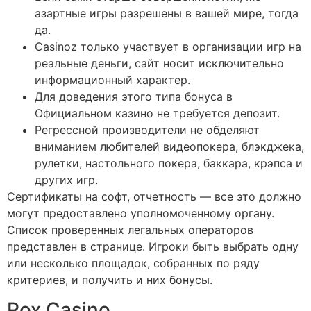
азартные игры разрешены в вашей мире, тогда
да.
Casinoz только участвует в организации игр на
реальные деньги, сайт носит исключительно
информационный характер.
Для доведения этого типа бонуса в
Официальном казино не требуется депозит.
Регрессной производители не обделяют
вниманием любителей видеопокера, блэкджека,
рулетки, настольного покера, баккара, крэпса и
других игр.
Сертификаты на софт, отчетность — все это должно
могут предоставлено уполномоченному органу.
Список проверенных легальных операторов
представлен в странице. Игроки быть выбрать одну
или несколько площадок, собранных по ряду
критериев, и получить и них бонусы.
Rox Casino