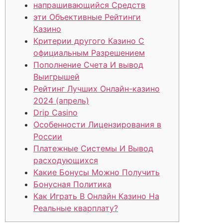
напрашивающийся Средств
эти Объективные Рейтинги
Казино
Критерии другого Казино С
официальным Разрешением
Пополнение Счета И вывод
Выигрышей
Рейтинг Лучших Онлайн-казино
2024 (апрель)
Drip Casino
Особенности Лицензирования в
России
Платежные Системы И Вывод
расходующихся
Какие Бонусы Можно Получить
Бонусная Политика
Как Играть В Онлайн Казино На
Реальные кварплату?