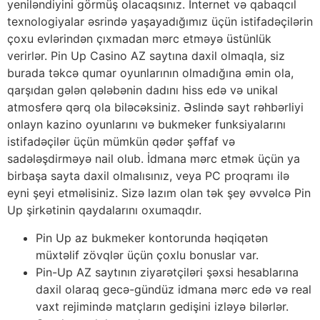
yeniləndiyini görmüş olacaqsınız. İnternet və qabaqcıl
texnologiyalar əsrində yaşayadığımız üçün istifadəçilərin
çoxu evlərindən çıxmadan mərc etməyə üstünlük
verirlər. Pin Up Casino AZ saytına daxil olmaqla, siz
burada təkcə qumar oyunlarının olmadığına əmin ola,
qarşıdan gələn qələbənin dadını hiss edə və unikal
atmosferə qərq ola biləcəksiniz. Əslində sayt rəhbərliyi
onlayn kazino oyunlarını və bukmeker funksiyalarını
istifadəçilər üçün mümkün qədər şəffaf və
sadələşdirməyə nail olub. İdmana mərc etmək üçün ya
birbaşa sayta daxil olmalısınız, veya PC proqramı ilə
eyni şeyi etməlisiniz. Sizə lazım olan tək şey əvvəlcə Pin
Up şirkətinin qaydalarını oxumaqdır.
Pin Up az bukmeker kontorunda həqiqətən
müxtəlif zövqlər üçün çoxlu bonuslar var.
Pin-Up AZ saytının ziyarətçiləri şəxsi hesablarına
daxil olaraq gecə-gündüz idmana mərc edə və real
vaxt rejimində matçların gedişini izləyə bilərlər.