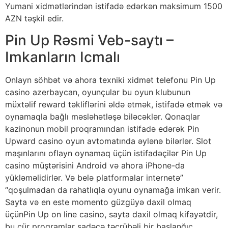
Yumani xidmətlərindən istifadə edərkən maksimum 1500
AZN təşkil edir.
Pin Up Rəsmi Veb-saytı –
Imkanların Icmalı
Onlayn söhbət və ahora texniki xidmət telefonu Pin Up
casino azerbaycan, oyunçular bu oyun klubunun
müxtəlif reward təkliflərini əldə etmək, istifadə etmək və
oynamaqla bağlı məsləhətləşə biləcəklər. Qonaqlar
kazinonun mobil proqramından istifadə edərək Pin
Upward casino oyun avtomatında əylənə bilərlər. Slot
maşınlarını oflayn oynamaq üçün istifadəçilər Pin Up
casino müştərisini Android və ahora iPhone-da
yükləməlidirlər. Və belə platformalar internetə”
“qoşulmadan da rahatlıqla oyunu oynamağa imkan verir.
Sayta və en este momento güzgüyə daxil olmaq
üçünPin Up on line casino, sayta daxil olmaq kifayətdir,
bu cür proqramlar sadəcə təcrübəli bir başlanğıc