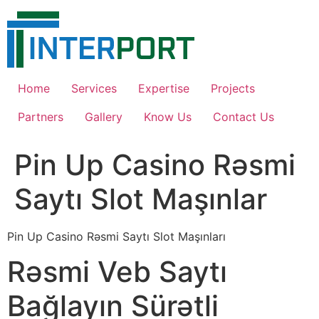
Skip
to
content
Home
Services
Expertise
Projects
Partners
Gallery
Know Us
Contact Us
Pin Up Casino Rəsmi
Saytı Slot Maşınlar
Pin Up Casino Rəsmi Saytı Slot Maşınları
Rəsmi Veb Saytı
Bağlayın️ Sürətli