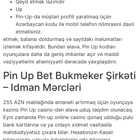
Qeyd etmək lazımdır
Up
Pin-Up-də müştəri profili yaratmaq üçün
Azərbaycan kodu ilə mobil telefon nömrəsini daxil
etməlisiniz.
etmək, balansı doldurmaq və saytdakı məlumatları
izləmək kifayətdir. Bundan əlavə, Pin Up kodları
oyunçulara daha da geniş imkanlar açır və maddi
vəziyyətlərini əhəmiyyətli dərəcədə yaxşılaşdırır.
Pin Up Bet Bukmeker Şirkəti
– Idman Mərcləri
255 AZN məbləğində əmanəti artırmaq üçün oyunçuya
kazino Pin Up casino-dən əlavə uduş təqdim olunacaq.
Eyni zamanda Pin-up online casino qonaq udduğu pulu
bank kartlarına və ya onlayn xidmət vasitəsilə
məhdudiyyətsiz çıxara bilər. Hesabınızın Kassir
bölməsində valyuta ödənişlərini edə bilərsiniz.