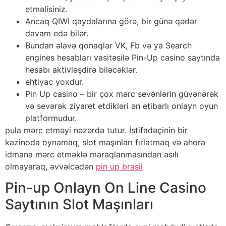
etməlisiniz.
Ancaq QIWI qaydalarına görə, bir günə qədər
davam edə bilər.
Bundan əlavə qonaqlar VK, Fb və ya Search
engines hesabları vasitəsilə Pin-Up casino saytında
hesabı aktivləşdirə biləcəklər.
ehtiyac yoxdur.
Pin Up casino – bir çox mərc sevənlərin güvənərək
və sevərək ziyaret etdikləri ən etibarlı onlayn oyun
platformudur.
pula mərc etməyi nəzərdə tutur. İstifadəçinin bir
kazinoda oynamaq, slot maşınları fırlatmaq və ahora
idmana mərc etməklə maraqlanmasından asılı
olmayaraq, əvvəlcədən
pin up brasil
Pin-up Onlayn On Line Casino
Saytının Slot Maşınları