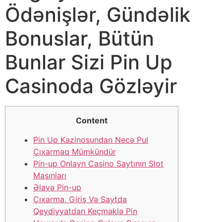
Ödənişlər, Gündəlik
Bonuslar, Bütün
Bunlar Sizi Pin Up
Casinoda Gözləyir
Content
Pin Up Kazinosundan Necə Pul
Çıxarmaq Mümkündür
Pin-up Onlayn Casino Saytının Slot
Maşınları
Əlavə Pin-up
Çıxarma, Giriş Və Saytda
Qeydiyyatdan Keçməklə Pin