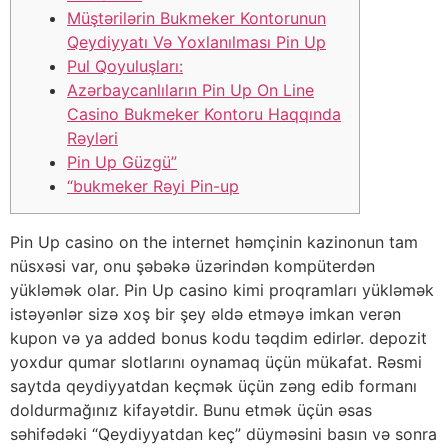
Müştərilərin Bukmeker Kontorunun
Qeydiyyatı Və Yoxlanılması Pin Up
Pul Qoyuluşları:
Azərbaycanlıların Pin Up On Line
Casino Bukmeker Kontoru Haqqında
Rəyləri
Pin Up Güzgü”
“bukmeker Rəyi Pin-up
Pin Up casino on the internet həmçinin kazinonun tam
nüsxəsi var, onu şəbəkə üzərindən kompüterdən
yükləmək olar. Pin Up casino kimi proqramları yükləmək
istəyənlər sizə xoş bir şey əldə etməyə imkan verən
kupon və ya added bonus kodu təqdim edirlər. depozit
yoxdur qumar slotlarını oynamaq üçün mükafat. Rəsmi
saytda qeydiyyatdan keçmək üçün zəng edib formanı
doldurmağınız kifayətdir. Bunu etmək üçün əsas
səhifədəki “Qeydiyyatdan keç” düyməsini basın və sonra