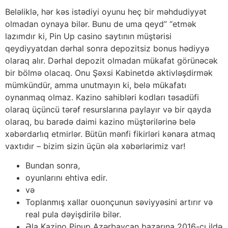
Beləliklə, hər kəs istədiyi oyunu heç bir məhdudiyyət
olmadan oynaya bilər. Bunu de uma qeyd” “etmək
lazımdır ki, Pin Up casino saytının müştərisi
qeydiyyatdan dərhal sonra depozitsiz bonus hədiyyə
olaraq alır. Dərhal depozit olmadan mükafat görünəcək
bir bölmə olacaq. Onu Şəxsi Kabinetdə aktivləşdirmək
mümkündür, amma unutmayın ki, belə mükafatı
oynanmaq olmaz. Kazino sahibləri kodları təsadüfi
olaraq üçüncü tərəf resurslarına paylayır və bir qayda
olaraq, bu barədə daimi kazino müştərilərinə belə
xəbərdarlıq etmirlər. Bütün mənfi fikirləri kənara atmaq
vaxtıdır – bizim sizin üçün əla xəbərlərimiz var!
Bundan sonra,
oyunlarını ehtiva edir.
və
Toplanmış xallar ouonçunun səviyyəsini artırır və
real pula dəyişdirilə bilər.
Əla Kazino Pinup Azərbaycan bazarına 2016-cı ildə