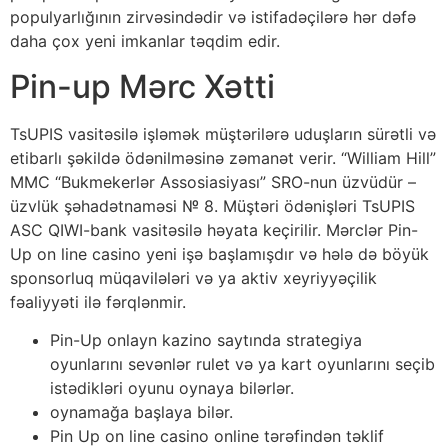
populyarlığının zirvəsindədir və istifadəçilərə hər dəfə
daha çox yeni imkanlar təqdim edir.
Pin-up Mərc Xətti
TsUPIS vasitəsilə işləmək müştərilərə uduşların sürətli və
etibarlı şəkildə ödənilməsinə zəmanət verir. “William Hill”
MMC “Bukmekerlər Assosiasiyası” SRO-nun üzvüdür –
üzvlük şəhadətnaməsi № 8. Müştəri ödənişləri TsUPIS
ASC QIWI-bank vasitəsilə həyata keçirilir. Mərclər Pin-
Up on line casino yeni işə başlamışdır və hələ də böyük
sponsorluq müqavilələri və ya aktiv xeyriyyəçilik
fəaliyyəti ilə fərqlənmir.
Pin-Up onlayn kazino saytında strategiya
oyunlarını sevənlər rulet və ya kart oyunlarını seçib
istədikləri oyunu oynaya bilərlər.
oynamağa başlaya bilər.
Pin Up on line casino online tərəfindən təklif