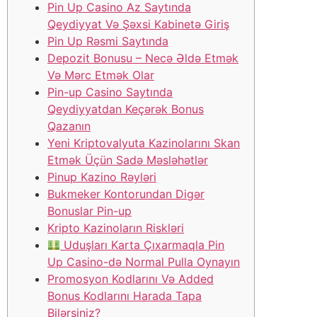
Pin Up Casino Az Saytında
Qeydiyyat Və Şəxsi Kabinetə Giriş
Pin Up Rəsmi Saytında
Depozit Bonusu – Necə Əldə Etmək
Və Mərc Etmək Olar
Pin-up Casino Saytında
Qeydiyyatdan Keçərək Bonus
Qazanın
Yeni Kriptovalyuta Kazinolarını Skan
Etmək Üçün Sadə Məsləhətlər
Pinup Kazino Rəyləri
Bukmeker Kontorundan Digər
Bonuslar Pin-up
Kripto Kazinoların Riskləri
Uduşları Karta Çıxarmaqla Pin
Up Casino-də Normal Pulla Oynayın
Promosyon Kodlarını Və Added
Bonus Kodlarını Harada Tapa
Bilərsiniz?