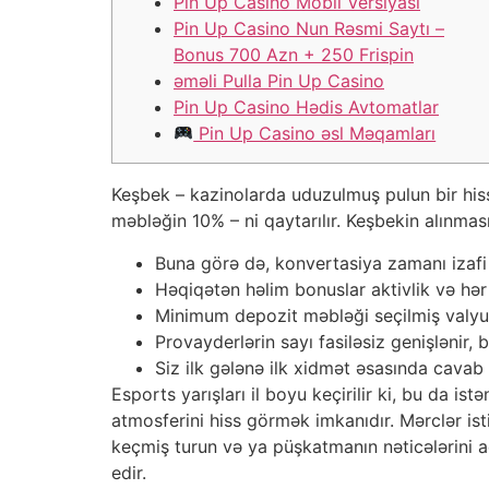
Pin Up Casino Mobil Versiyası
Pin Up Casino Nun Rəsmi Saytı –
Bonus 700 Azn + 250 Frispin
əməli Pulla Pin Up Casino
Pin Up Casino Hədis Avtomatlar
Pin Up Casino əsl Məqamları
Keşbek – kazinolarda uduzulmuş pulun bir hissə
məbləğin 10% – ni qaytarılır. Keşbekin alınm
Buna görə də, konvertasiya zamanı izafi
Həqiqətən həlim bonuslar aktivlik və hər 
Minimum depozit məbləği seçilmiş valyut
Provayderlərin sayı fasiləsiz genişlənir,
Siz ilk gələnə ilk xidmət əsasında cavab 
Esports yarışları il boyu keçirilir ki, bu da
atmosferini hiss görmək imkanıdır. Mərclər ist
keçmiş turun və ya püşkatmanın nəticələrini aç
edir.