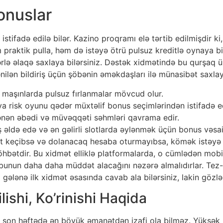
onuslar
tifadə edilə bilər. Kazino proqramı elə tərtib edilmişdir ki,
əm praktik pulla, həm də istəyə ötrü pulsuz kreditlə oynaya b
rlə əlaqə saxlaya bilərsiniz. Dəstək xidmətində bu qurşaq 
nilən bildiriş üçün şöbənin əməkdaşları ilə münasibət saxlaya
 maşınlarda pulsuz fırlanmalar mövcud olur.
ya risk oyunu qədər müxtəlif bonus seçimlərindən istifadə ed
ənən əbədi və müvəqqəti səhmləri qavrama edir.
əldə edə və ən gəlirli slotlarda əylənmək üçün bonus vəsaitl
 keçibsə və dolanacaq hesaba oturmayıbsa, kömək istəyə bi
ətdir. Bu xidmət elliklə platformalarda, o cümlədən mobil k
, bunun daha daha müddət alacağını nəzərə almalıdırlar. Tez-t
ai gələnə ilk xidmət əsasında cavab ala bilərsiniz, lakin göz
lishi, Ko’rinishi Haqida
 son həftədə ən böyük əmanətdən izafi ola bilməz. Yüksək 