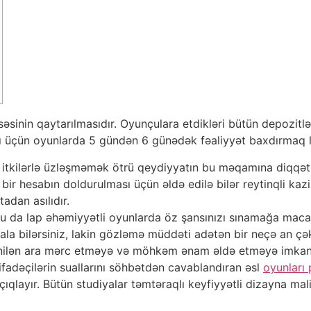
sinin qaytarılmasıdır. Oyunçulara etdikləri bütün depozitlər
ası üçün oyunlarda 5 gündən 6 günədək fəaliyyət baxdırmaq l
 itkilərlə üzləşməmək ötrü qeydiyyatın bu məqamına diqqət
bir hesabın doldurulması üçün əldə edilə bilər reytinqli kazi
adan asılıdır.
 bu da lap əhəmiyyətli oyunlarda öz şansınızı sınamağa macal
ala bilərsiniz, lakin gözləmə müddəti adətən bir neçə an çək
 istənilən ara mərc etməyə və möhkəm ənam əldə etməyə imkan
ifadəçilərin suallarını söhbətdən cavablandıran əsl
oyunları
ıqlayır. Bütün studiyalar təmtəraqlı keyfiyyətli dizayna ma