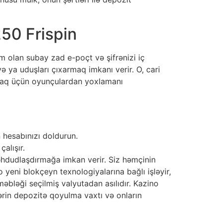
50 Frispin
m olan subay zad e-poçt və şifrənizi iç
 ya uduşları çıxarmaq imkanı verir. O, cari
armaq üçün oyunçulardan yoxlamanı
 hesabınızı doldurun.
alışır.
 məhdudlaşdırmağa imkan verir. Siz həmçinin
 yeni blokçeyn texnologiyalarına bağlı işləyir,
əbləği seçilmiş valyutadan asılıdır. Kazino
ərin depozitə qoyulma vaxtı və onların