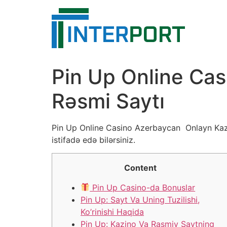
Skip
to
content
Pin Up Online Cas
Rəsmi Saytı
Pin Up Online Casino Azerbaycan ️ Onlayn Ka
istifadə edə bilərsiniz.
Content
Pin Up Casino-da Bonuslar
Pin Up: Sayt Va Uning Tuzilishi,
Ko’rinishi Haqida
Pin Up: Kazino Va Rasmiy Saytning