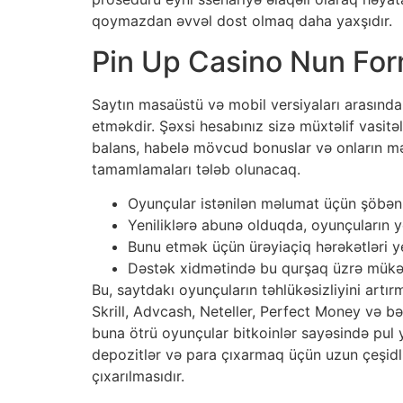
qoymazdan əvvəl dost olmaq daha yaxşıdır.
Pin Up Casino Nun For
Saytın masaüstü və mobil versiyaları arasında
etməkdir. Şəxsi hesabınız sizə müxtəlif vasit
balans, habelə mövcud bonuslar və onların mə
tamamlamaları tələb olunacaq.
Oyunçular istənilən məlumat üçün şöbənin
Yeniliklərə abunə olduqda, oyunçuların y
Bunu etmək üçün ürəyiaçiq hərəkətləri ye
Dəstək xidmətində bu qurşaq üzrə mükəmm
Bu, saytdakı oyunçuların təhlükəsizliyini artı
Skrill, Advcash, Neteller, Perfect Money və bə
buna ötrü oyunçular bitkoinlər sayəsində pul y
depozitlər və para çıxarmaq üçün uzun çeşidli
çıxarılmasıdır.