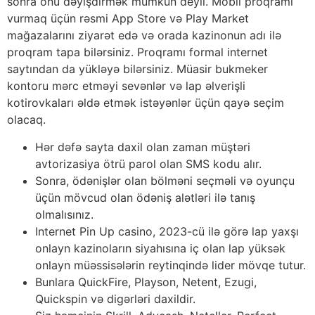
sonra onu dəyişdirmək mümkün deyil. Mobil proqramı
vurmaq üçün rəsmi App Store və Play Market
mağazalarını ziyarət edə və orada kazinonun adı ilə
proqram tapa bilərsiniz. Proqramı formal internet
saytından da yükləyə bilərsiniz. Müasir bukmeker
kontoru mərc etməyi sevənlər və lap əlverişli
kotirovkaları əldə etmək istəyənlər üçün qayə seçim
olacaq.
Hər dəfə sayta daxil olan zaman müştəri
avtorizasiya ötrü parol olan SMS kodu alır.
Sonra, ödənişlər olan bölməni seçməli və oyunçu
üçün mövcud olan ödəniş alətləri ilə tanış
olmalısınız.
Internet Pin Up casino, 2023-cü ilə görə lap yaxşı
onlayn kazinoların siyahısına iç olan lap yüksək
onlayn müəssisələrin reytinqində lider mövqe tutur.
Bunlara QuickFire, Playson, Netent, Ezugi,
Quickspin və digərləri daxildir.