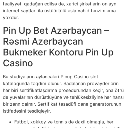
fəaliyyəti qadağan edilsə də, xarici şirkətlərin onlayn
internet saytları ilə üstüörtülü əsla vahid tənzimləmə
yoxdur.
Pin Up Bet Azərbaycan –
Rəsmi Azerbaycan
Bukmeker Kontoru Pin Up
Casino
Bu studiyaların əyləncələri Pinup Casino slot
kataloqunda təqdim olunur. Sadalanan provayderlərin
hər biri sertifikatlaşdırma prosedurundan keçir, ona ötrü
də yuvalarının dürüstlüyünə və təhlükəsizliyinə hər hansı
bir zənn qalmır. Sertifikat təsadüfi dənə generatorunun
istifadəsini təsdiqləyir.
Futbol, xokkey və tennis də daxil olmaqla, hər