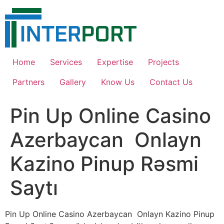
Skip
to
content
Home
Services
Expertise
Projects
Partners
Gallery
Know Us
Contact Us
Pin Up Online Casino
Azerbaycan ️ Onlayn
Kazino Pinup Rəsmi
Saytı
Pin Up Online Casino Azerbaycan ️ Onlayn Kazino Pinup