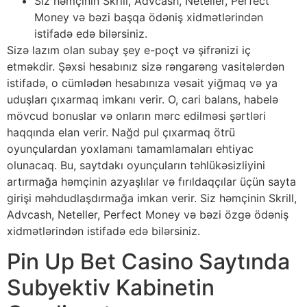
Siz həmçinin Skrill, Advcash, Neteller, Perfect
Money və bəzi başqa ödəniş xidmətlərindən
istifadə edə bilərsiniz.
Sizə lazım olan subay şey e-poçt və şifrənizi iç
etməkdir. Şəxsi hesabınız sizə rəngarəng vasitələrdən
istifadə, o cümlədən hesabınıza vəsait yiğmaq və ya
uduşları çıxarmaq imkanı verir. O, cari balans, habelə
mövcud bonuslar və onların mərc edilməsi şərtləri
haqqında elan verir. Nağd pul çıxarmaq ötrü
oyunçulardan yoxlamanı tamamlamaları ehtiyac
olunacaq. Bu, saytdakı oyunçuların təhlükəsizliyini
artırmağa həmçinin azyaşlılar və fırıldaqçılar üçün sayta
girişi məhdudlaşdırmağa imkan verir. Siz həmçinin Skrill,
Advcash, Neteller, Perfect Money və bəzi özgə ödəniş
xidmətlərindən istifadə edə bilərsiniz.
Pin Up Bet Casino Saytında
Subyektiv Kabinetin