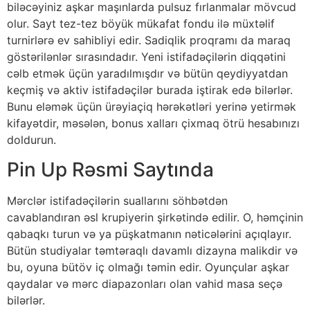
biləcəyiniz aşkar maşınlarda pulsuz fırlanmalar mövcud
olur. Sayt tez-tez böyük mükafat fondu ilə müxtəlif
turnirlərə ev sahibliyi edir. Sadiqlik proqramı da maraq
göstərilənlər sırasındadır. Yeni istifadəçilərin diqqətini
cəlb etmək üçün yaradılmışdır və bütün qeydiyyatdan
keçmiş və aktiv istifadəçilər burada iştirak edə bilərlər.
Bunu eləmək üçün ürəyiaçiq hərəkətləri yerinə yetirmək
kifayətdir, məsələn, bonus xalları çixmaq ötrü hesabınızı
doldurun.
Pin Up Rəsmi Saytında
Mərclər istifadəçilərin suallarını söhbətdən
cavablandıran əsl krupiyerin şirkətində edilir. O, həmçinin
qabaqkı turun və ya püşkatmanın nəticələrini açıqlayır.
Bütün studiyalar təmtəraqlı davamlı dizayna malikdir və
bu, oyuna bütöv iç olmağı təmin edir. Oyunçular aşkar
qaydalar və mərc diapazonları olan vahid masa seçə
bilərlər.