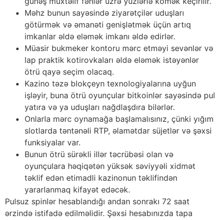
günəş müxtəlif fənlər üzrə yüzlərlə kömək keçirilir.
Məhz bunun sayəsində ziyarətçilər uduşları
götürmək və əmanəti genişlətmək üçün artıq
imkanlar əldə eləmək imkanı əldə edirlər.
Müasir bukmeker kontoru mərc etməyi sevənlər və
lap praktik kotirovkaları əldə eləmək istəyənlər
ötrü qayə seçim olacaq.
Kazino təzə blokçeyn texnologiyalarına uyğun
işləyir, buna ötrü oyunçular bitkoinlər sayəsində pul
yatıra və ya uduşları nağdlaşdıra bilərlər.
Onlarla mərc oynamağa başlamalısınız, çünki yığım
slotlarda təntənəli RTP, əlamətdar süjetlər və şəxsi
funksiyalar var.
Bunun ötrü sürəkli illər təcrübəsi olan və
oyunçulara həqiqətən yüksək səviyyəli xidmət
təklif edən etimadli kazinonun təklifindən
yararlanmaq kifayət edəcək.
Pulsuz spinlər hesablandığı andan sonrakı 72 saat
ərzində istifadə edilməlidir. Şəxsi hesabınızda tapa