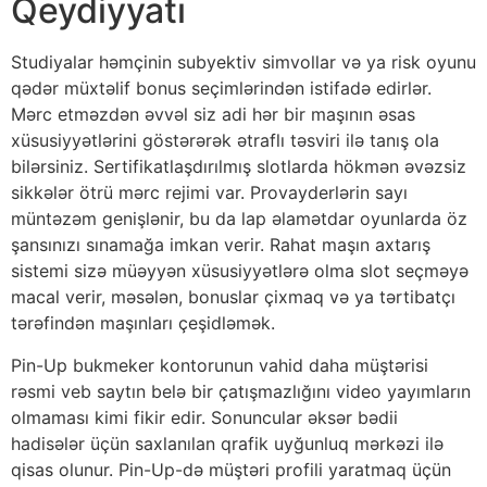
Qeydiyyatı
Studiyalar həmçinin subyektiv simvollar və ya risk oyunu
qədər müxtəlif bonus seçimlərindən istifadə edirlər.
Mərc etməzdən əvvəl siz adi hər bir maşının əsas
xüsusiyyətlərini göstərərək ətraflı təsviri ilə tanış ola
bilərsiniz. Sertifikatlaşdırılmış slotlarda hökmən əvəzsiz
sikkələr ötrü mərc rejimi var. Provayderlərin sayı
müntəzəm genişlənir, bu da lap əlamətdar oyunlarda öz
şansınızı sınamağa imkan verir. Rahat maşın axtarış
sistemi sizə müəyyən xüsusiyyətlərə olma slot seçməyə
macal verir, məsələn, bonuslar çixmaq və ya tərtibatçı
tərəfindən maşınları çeşidləmək.
Pin-Up bukmeker kontorunun vahid daha müştərisi
rəsmi veb saytın belə bir çatışmazlığını video yayımların
olmaması kimi fikir edir. Sonuncular əksər bədii
hadisələr üçün saxlanılan qrafik uyğunluq mərkəzi ilə
qisas olunur. Pin-Up-də müştəri profili yaratmaq üçün