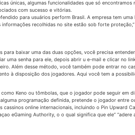
ticas únicas, algumas funcionalidades que só encontramos 
ociados com sucesso e vitórias.
defendido para usuários perform Brasil. A empresa tem uma 
s informações recolhidas no site estão sob forte proteção
s para baixar uma das duas opções, você precisa entender 
criar uma senha para ele, depois abrir u e-mail e clicar no 
eiro. Além desse método, você também pode entrar no cass
nto à disposição dos jogadores. Aqui você tem a possibili
, como Keno ou tômbolas, que o jogador pode seguir em di
lguma programação definida, pretende o jogador entre ou
 cassinos online internacionais, incluindo o Pin Upward Ca
çao eGaming Authority, o o qual significa que ele” “adere 