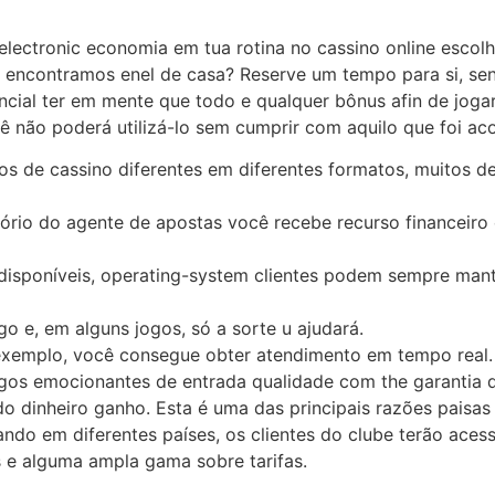
electronic economia em tua rotina no cassino online escolh
 encontramos enel de casa? Reserve um tempo para si, se
sencial ter em mente que todo e qualquer bônus afin de jo
 não poderá utilizá-lo sem cumprir com aquilo que foi ac
os de cassino diferentes em diferentes formatos, muitos 
tório do agente de apostas você recebe recurso financeir
disponíveis, operating-system clientes podem sempre man
go e, em alguns jogos, só a sorte u ajudará.
 exemplo, você consegue obter atendimento em tempo real.
jogos emocionantes de entrada qualidade com the garantia
do dinheiro ganho. Esta é uma das principais razões paisas
ndo em diferentes países, os clientes do clube terão ace
e alguma ampla gama sobre tarifas.