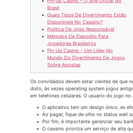
Pin-up Casino – O Site Oficial No
Brasil
Quais Tipos De Divertimento Estão
Disponíveis No Cassino?
Política De Jogo Responsável
Métodos De Deposito Para
Jogadores Brasileiros
Pin Up Casino – Um Líder No
Mundo Do Divertimento De Jogos
Sobre Apostas
Os convidados devem estar cientes de que n
disto, às vezes operating system jogos anti
em telefones celulares. O usuario do jogo n
O aplicativo tem um design único, es ef
Ao pagar, fique de olho no status weil s
Por fim, é importante gerenciar seu bank
O cassino prioriza um serviço de alta q