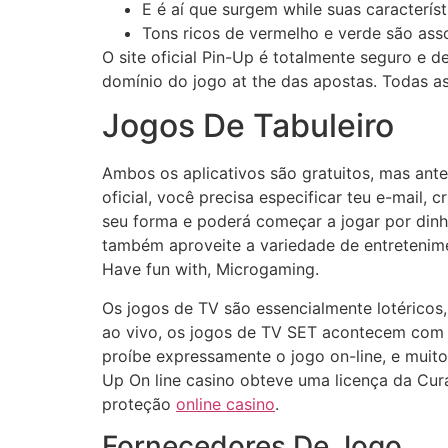
E é aí que surgem while suas caracterís
Tons ricos de vermelho e verde são ass
O site oficial Pin-Up é totalmente seguro e 
domínio do jogo at the das apostas. Todas a
Jogos De Tabuleiro
Ambos os aplicativos são gratuitos, mas ante
oficial, você precisa especificar teu e-mail, 
seu forma e poderá começar a jogar por dinh
também aproveite a variedade de entretenime
Have fun with, Microgaming.
Os jogos de TV são essencialmente lotéricos
ao vivo, os jogos de TV SET acontecem com a
proíbe expressamente o jogo on-line, e muitos
Up On line casino obteve uma licença da Cura
proteção
online casino
.
Fornecedores De Jogo