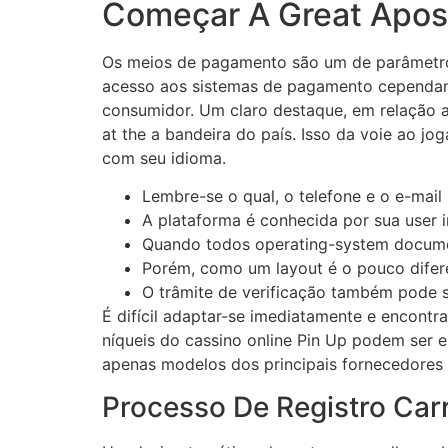
Começar A Great Apost
Os meios de pagamento são um de parâmetros
acesso aos sistemas de pagamento cependant
consumidor. Um claro destaque, em relação an
at the a bandeira do país. Isso da voie ao jo
com seu idioma.
Lembre-se o qual, o telefone e o e-mail
A plataforma é conhecida por sua user i
Quando todos operating-system documen
Porém, como um layout é o pouco difer
O trâmite de verificação também pode s
É difícil adaptar-se imediatamente e encontr
níqueis do cassino online Pin Up podem ser 
apenas modelos dos principais fornecedores e
Processo De Registro Car