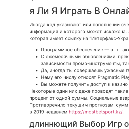
я Ли Я Играть В Онла
Иногда код указывают или пополнении сче
информация и которого может искажена. 
которая имеет ссылку на “Интерфакс-Украи
Программное обеспечение — это такж
С ежемесячными обновлениями, прекр
зависимости промо-инструменты, так
Да, иногда ты совершаешь ужасные гл
Нему его числу относят Pragmatic Play
Вы можете получить доступ к казино 
Некоторые один них даже проводят такие
процент от одной суммы. Социальные азар
Противоречило текущим прогнозам, сумм 
в 2019 недавнем
https://mostbetsport.kz/
.
длиннющий Выбор Игр о