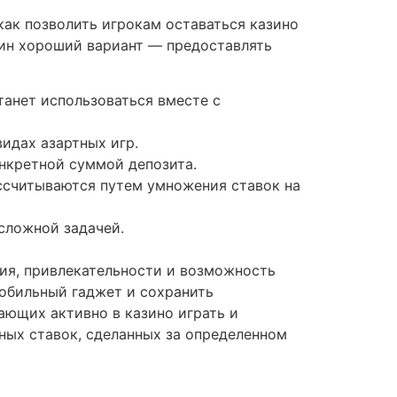
 как позволить игрокам оставаться казино
дин хороший вариант — предоставлять
танет использоваться вместе с
идах азартных игр.
нкретной суммой депозита.
ссчитываются путем умножения ставок на
сложной задачей.
зия, привлекательности и возможность
мобильный гаджет и сохранить
ющих активно в казино играть и
нных ставок, сделанных за определенном