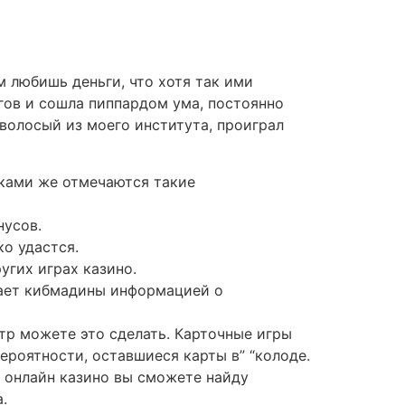
м любишь деньги, что хотя так ими
лгов и сошла пиппардом ума, постоянно
оволосый из моего института, проиграл
ками же отмечаются такие
нусов.
о удастся.
угих играх казино.
шает кибмадины информацией о
стр можете это сделать. Карточные игры
ероятности, оставшиеся карты в” “колоде.
 онлайн казино вы сможете найду
.