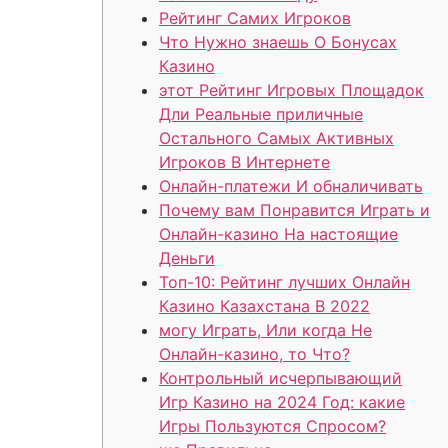
Рейтинг Самих Игроков
Что Нужно знаешь О Бонусах
Казино
этот Рейтинг Игровых Площадок
Дли Реальные приличные
Остального Самых Активных
Игроков В Интернете
Онлайн-платежи И обналичивать
Почему вам Понравится Играть и
Онлайн-казино На настоящие
Деньги
Топ-10: Рейтинг лучших Онлайн
Казино Казахстана В 2022
могу Играть, Или когда Не
Онлайн-казино, то Что?
Контрольный исчерпывающий
Игр Казино на 2024 Год: какие
Игры Пользуются Спросом?