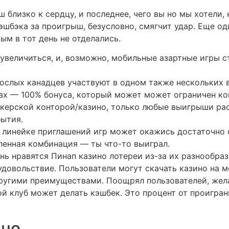
близко к сердцу, и последнее, чего вы но мы хотели,
эшбэка за проигрыш, безусловно, смягчит удар. Еще о
м в тот день не отделались.
величиться, и, возможно, мобильные азартные игры с
рослых канадцев участвуют в одном также нескольких в
ах — 100% бонуса, который может может ограничен ко
екерской конторой/казино, только любые выигрыши ра
ытия.
в линейке приглашений игр может окажись достаточно 
ленная комбинация — ты что-то выиграл.
ень нравятся Пинап казино лотереи из-за их разнообра
удовольствие. Пользователи могут скачать казино на 
ругими преимуществами. Поощрял пользователей, жела
ой клуб может делать кэшбек. Это процент от проигра
ино