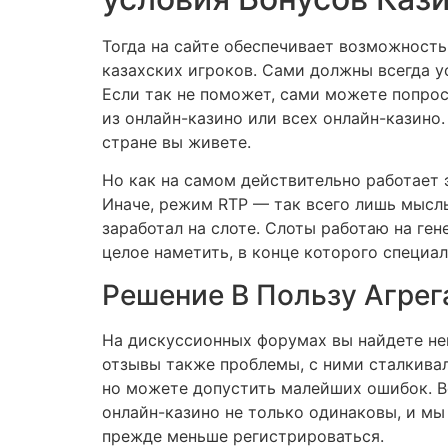
Тогда на сайте обеспечивает возможность
казахских игроков. Сами должны всегда у
Если так не поможет, сами можете попро
из онлайн-казино или всех онлайн-казино
стране вы живете.
Но как на самом действительно работает э
Иначе, режим RTP — так всего лишь мысль
заработал на слоте. Слоты работаю на ге
целое наметить, в конце которого специ
Решение В Пользу Агрег
На дискуссионных форумах вы найдете не
отзывы также проблемы, с ними сталкивал
но можете допустить малейших ошибок. Вс
онлайн-казино не только одинаковы, и мы
прежде меньше регистрироваться.