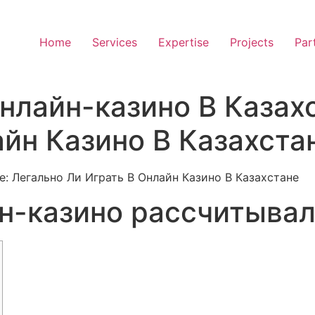
Home
Services
Expertise
Projects
Par
нлайн-казино В Казахс
айн Казино В Казахста
е: Легально Ли Играть В Онлайн Казино В Казахстане
н-казино рассчитывал