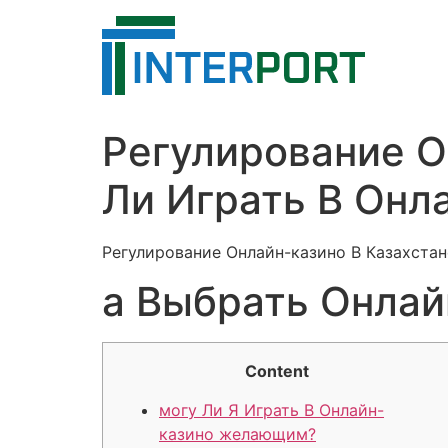
Skip
to
content
Регулирование О
Ли Играть В Онл
Регулирование Онлайн-казино В Казахстан
а Выбрать Онлай
Content
могу Ли Я Играть В Онлайн-
казино желающим?