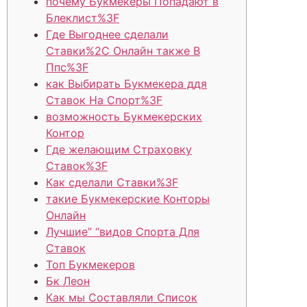
почему Букмекеры Попадают в
Блеклист%3F
Где Выгоднее сделали
Ставки%2C Онлайн также В
Ппс%3F
как Выбирать Букмекера ддя
Ставок На Спорт%3F
возможность Букмекерских
Контор
Где желающим Страховку
Ставок%3F
Как сделали Ставки%3F
такие Букмекерские Конторы
Онлайн
Лучшие” “видов Спорта Для
Ставок
Топ Букмекеров
Бк Леон
Как мы Составляли Список