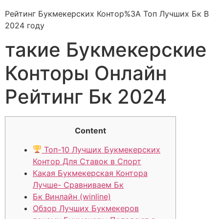
Рейтинг Букмекерских Контор%3A Топ Лучших Бк В
2024 году
такие Букмекерские
Конторы Онлайн
Рейтинг Бк 2024
Content
Топ-10 Лучших Букмекерских
Контор Для Ставок в Спорт
Какая Букмекерская Контора
Лучше- Сравниваем Бк
Бк Винлайн (winline)
Обзор Лучших Букмекеров