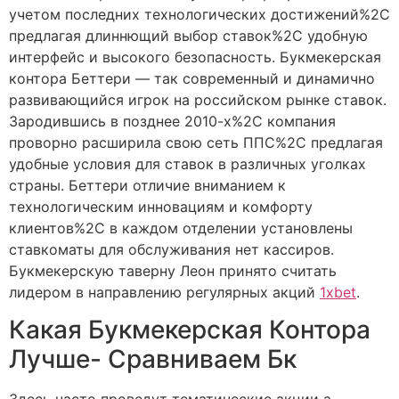
учетом последних технологических достижений%2C
предлагая длиннющий выбор ставок%2C удобную
интерфейс и высокого безопасность. Букмекерская
контора Беттери — так современный и динамично
развивающийся игрок на российском рынке ставок.
Зародившись в позднее 2010-х%2C компания
проворно расширила свою сеть ППС%2C предлагая
удобные условия для ставок в различных уголках
страны. Беттери отличие вниманием к
технологическим инновациям и комфорту
клиентов%2C в каждом отделении установлены
ставкоматы для обслуживания нет кассиров.
Букмекерскую таверну Леон принято считать
лидером в направлению регулярных акций
1xbet
.
Какая Букмекерская Контора
Лучше- Сравниваем Бк
Здесь часто проведут тематические акции а