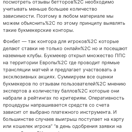
посмотреть отзывы бетторов%2C необходимо
учитывать меньше большее количество
зависимости. Поэтому в любом материале мы
можем объяснить%2C по этому принципу выявлять
такие букмекерские конторы.
Фонбет — так контора для игроков%2C которые
делают ставки не только онлайн%2C но и посещают
наземные клубы. Букмекер открыл множество ППС
на территории Европы%2C где проводит прямые
трансляции матчей и предлагает участвовать а
эксклюзивных акциях. Суммируем все оценки
букмекеров по отзывам пользователей%2C мнению
экспертов а количеству баллов%2C которые они
набрали а рейтингах по критериям. Оперативность
процедуры напрашивается средств со счета
зависит от выбрано платежного инструмента. И
большинстве случаев выигрыш поступает на карту
или кошелек игрока” “в день одобрения заявки на