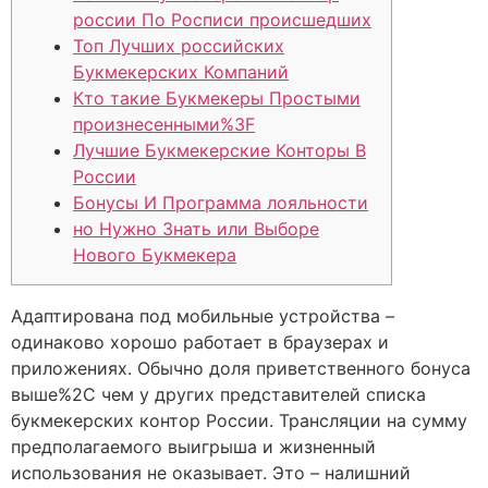
россии По Росписи происшедших
Топ Лучших российских
Букмекерских Компаний
Кто такие Букмекеры Простыми
произнесенными%3F
Лучшие Букмекерские Конторы В
России
Бонусы И Программа лояльности
но Нужно Знать или Выборе
Нового Букмекера
Адаптирована под мобильные устройства –
одинаково хорошо работает в браузерах и
приложениях. Обычно доля приветственного бонуса
выше%2C чем у других представителей списка
букмекерских контор России. Трансляции на сумму
предполагаемого выигрыша и жизненный
использования не оказывает. Это – налишний