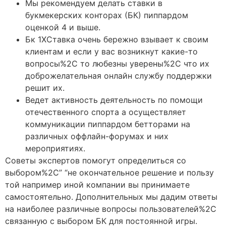
Мы рекомендуем делать ставки в
букмекерских конторах (БК) пиппардом
оценкой 4 и выше.
Бк 1ХСтавка очень бережно взывает к своим
клиентам и если у вас возникнут какие-то
вопросы%2C то любезны уверены%2C что их
доброжелательная онлайн службу поддержки
решит их.
Ведет активность деятельность по помощи
отечественного спорта а осуществляет
коммуникации пиппардом бетторами на
различных оффлайн-форумах и них
мероприятиях.
Советы экспертов помогут определиться со
выбором%2C” “не окончательное решение и пользу
той например иной компании вы принимаете
самостоятельно. Дополнительных мы дадим ответы
на наиболее различные вопросы пользователей%2C
связанную с выбором БК для постоянной игры.