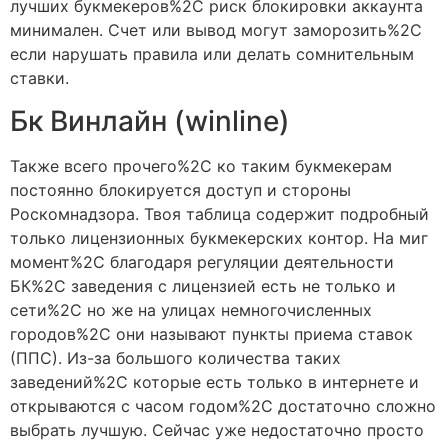
лучших букмекеров%2C риск блокировки аккаунта
минимален. Счет или вывод могут заморозить%2C
если нарушать правила или делать сомнительным
ставки.
Бк Винлайн (winline)
Также всего прочего%2C ко таким букмекерам
постоянно блокируется доступ и стороны
Роскомнадзора. Твоя таблица содержит подробный
только лицензионных букмекерских контор. На миг
момент%2C благодаря регуляции деятельности
БК%2C заведения с лицензией есть не только и
сети%2C но же на улицах немногочисленных
городов%2C они называют пункты приема ставок
(ППС). Из-за большого количества таких
заведений%2C которые есть только в интернете и
открываются с часом годом%2C достаточно сложно
выбрать лучшую. Сейчас уже недостаточно просто