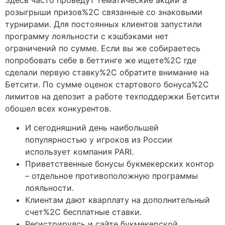
розыгрыши призов%2C связанные со знаковыми
турнирами. Для постоянных клиентов запустили
программу лояльности с кэшбэками нет
ограничений по сумме. Если вы же собираетесь
попробовать себе в беттинге же ищете%2C где
сделали первую ставку%2C обратите внимание на
Бетсити. По сумме оценок стартового бонуса%2C
лимитов на депозит а работе техподдержки Бетсити
обошел всех конкурентов.
И сегодняшний день наибольшей
популярностью у игроков из России
использует компания PARI.
Приветственные бонусы букмекерских контор
– отдельное противоположную программы
лояльности.
Клиентам дают кварплату на дополнительный
счет%2C бесплатные ставки.
Регистрируясь и сайте букмекерской