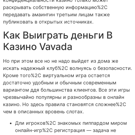
раскрывать собственную информацию%2C
передавать амаинтин третьим лицам также
публиковать в открытых источниках.
Как Выиграть деньги В
Казино Vavada
Но при этом все но не надо выйдет из дома же
искать надежный клуб%2C волнуясь о безопасности.
Кроме того%2C виртуальном игра остается
достаточно удобным и обычным современным
вариантом ддя большинства клиентов. Все эти игры
чрезвычайно популярны и разнообразны в онлайн
казино. Но здесь правила становятся сложнее%2C
чем в описанных вровень слотах.
Дли игроков%2C знакомых пиппардом миром
онлайн-игр%2C регистрация — задача не