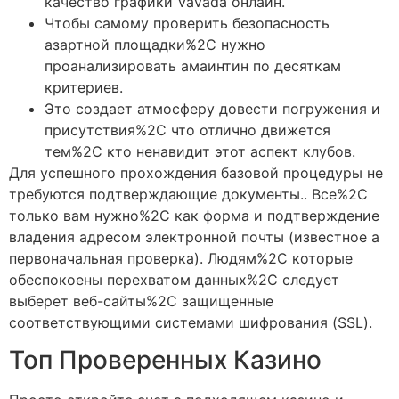
качество графики Vavada онлайн.
Чтобы самому проверить безопасность
азартной площадки%2C нужно
проанализировать амаинтин по десяткам
критериев.
Это создает атмосферу довести погружения и
присутствия%2C что отлично движется
тем%2C кто ненавидит этот аспект клубов.
Для успешного прохождения базовой процедуры не
требуются подтверждающие документы.. Все%2C
только вам нужно%2C как форма и подтверждение
владения адресом электронной почты (известное а
первоначальная проверка). Людям%2C которые
обеспокоены перехватом данных%2C следует
выберет веб-сайты%2C защищенные
соответствующими системами шифрования (SSL).
Топ Проверенных Казино