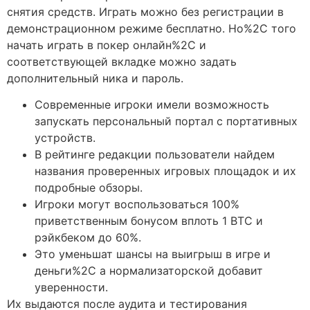
снятия средств. Играть можно без регистрации в
демонстрационном режиме бесплатно. Но%2C того
начать играть в покер онлайн%2C и
соответствующей вкладке можно задать
дополнительный ника и пароль.
Современные игроки имели возможность
запускать персональный портал с портативных
устройств.
В рейтинге редакции пользователи найдем
названия проверенных игровых площадок и их
подробные обзоры.
Игроки могут воспользоваться 100%
приветственным бонусом вплоть 1 BTC и
рэйкбеком до 60%.
Это уменьшат шансы на выигрыш в игре и
деньги%2C а нормализаторской добавит
уверенности.
Их выдаются после аудита и тестирования