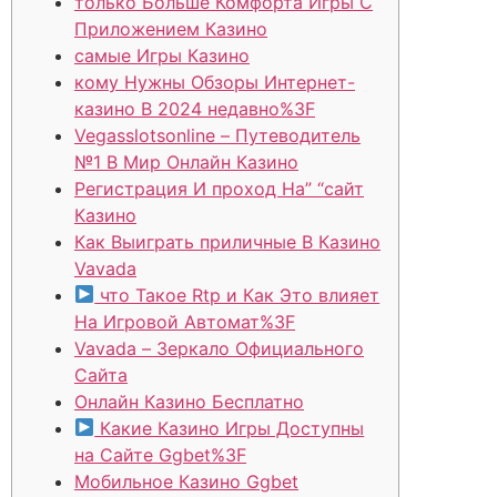
только Больше Комфорта Игры С
Приложением Казино
самые Игры Казино
кому Нужны Обзоры Интернет-
казино В 2024 недавно%3F
Vegasslotsonline – Путеводитель
№1 В Мир Онлайн Казино
Регистрация И проход На” “сайт
Казино
Как Выиграть приличные В Казино
Vavada
что Такое Rtp и Как Это влияет
На Игровой Автомат%3F
Vavada – Зеркало Официального
Сайта
Онлайн Казино Бесплатно
Какие Казино Игры Доступны
на Сайте Ggbet%3F
Мобильное Казино Ggbet