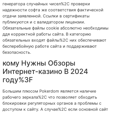
генератора случайных чисел%2C проверки
надежности софта же соответствия фактической
отдачи заявленной. Ссылки в сертификаты
публикуются и с валидатором лицензии.
Обязательные файлы cookie абсолютно необходимы
ддя корректной работы сайта. В категорию
обязательных входят файлы%2C них обеспечивают
бесперебойную работе сайта и поддерживают
безопасность.
кому Нужны Обзоры
Интернет-казино В 2024
году%3F
Большим плюсом Pokerdom является наличие
рабочего зеркала%2C что позволяет обходить
блокировки регуляторных органов а проблемы с
доступом к сайту. А случае%2C если основной сайт