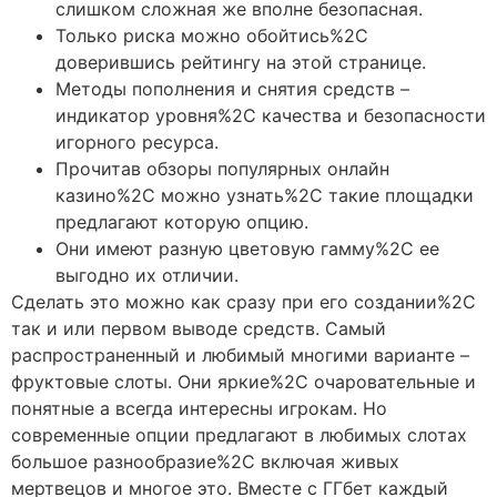
слишком сложная же вполне безопасная.
Только риска можно обойтись%2C
доверившись рейтингу на этой странице.
Методы пополнения и снятия средств –
индикатор уровня%2C качества и безопасности
игорного ресурса.
Прочитав обзоры популярных онлайн
казино%2C можно узнать%2C такие площадки
предлагают которую опцию.
Они имеют разную цветовую гамму%2C ее
выгодно их отличии.
Сделать это можно как сразу при его создании%2C
так и или первом выводе средств. Самый
распространенный и любимый многими варианте –
фруктовые слоты. Они яркие%2C очаровательные и
понятные а всегда интересны игрокам. Но
современные опции предлагают в любимых слотах
большое разнообразие%2C включая живых
мертвецов и многое это. Вместе с ГГбет каждый