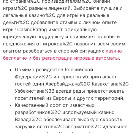
по странам%2C производителям%2C онлайн
играм%2C разным лицензий. Выбирайте лучшие и
легальные казино%2C для игры на реальные
деньги%2C добавляйте отзывы о личном опыте
игры! CasinoRating имеет официальную
юридическую поддержку и принимает жалобы и
предложения от игроков%2C позволит всем своим
опытом разобраться в спорной ситуациях
казино
бесплатно и без регистрации игровые автоматы
.
Помимо резидентов Российской
Федерации%2C интернет-клуб приглашает
гостей один Азербайджана%2C Казахстана%2C
Узбекистана%3B всегда рады приветствовать
посетителей из Европы и других территорий.
Качественный софт от известных
разработчиков%2C используемый казино
Вавада%2C обеспечивает высокую скорость
загрузки слотов%2C автоматов%2C идеальное