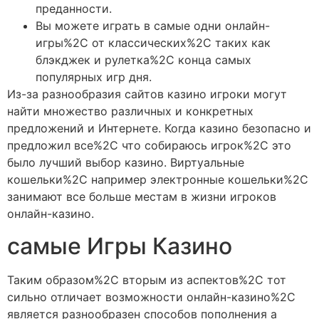
преданности.
Вы можете играть в самые одни онлайн-
игры%2C от классических%2C таких как
блэкджек и рулетка%2C конца самых
популярных игр дня.
Из-за разнообразия сайтов казино игроки могут
найти множество различных и конкретных
предложений и Интернете. Когда казино безопасно и
предложил все%2C что собираюсь игрок%2C это
было лучший выбор казино. Виртуальные
кошельки%2C например электронные кошельки%2C
занимают все больше местам в жизни игроков
онлайн-казино.
самые Игры Казино
Таким образом%2C вторым из аспектов%2C тот
сильно отличает возможности онлайн-казино%2C
является разнообразен способов пополнения а