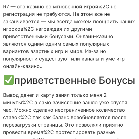
R7 — это казино со мгновенной игрой%2C но
регистрация не требуются. На этом все не
заканчивается — мы всегда можем поощрить наших
игроков%2C награждая их другими
приветственными бонусами. Онлайн-казино
являются одним одним самых популярных
вариантов азартных игр и мире. Из-за но
популярности существуют или каналы и уме игр
онлайн-казино..
приветственные Бонусы
Вывод денег и карту занял только меня 2
минуты%2C а само зачисление зашло уже спустя
час. Можно сделано неограниченное количество
ставок%2C так как баланс возобновляется после
перезагрузки страницы. Это позволяли приятно
провести время%2C протестировать разные