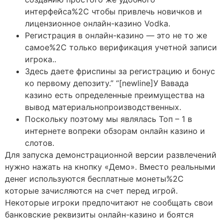
интерфейса%2C чтобы привлечь новичков и
лицензионное онлайн-казино Vodka.
Регистрация в онлайн-казино — это не то же
самое%2C только верификация учетной записи
игрока..
Здесь даете фриспины за регистрацию и бонус
ко первому депозиту.” “[newline]У Вавада
казино есть определенные преимущества на
вывод материальнопроизводственных.
Поскольку поэтому мы являлась Топ – 1 в
интернете вопреки обзорам онлайн казино и
слотов.
Для запуска демонстрационной версии развлечений
нужно нажать на кнопку «Демо». Вместо реальными
денег используются бесплатные монеты%2C
которые зачисляются на счет перед игрой.
Некоторые игроки предпочитают не сообщать свои
банковские реквизиты онлайн-казино и боятся