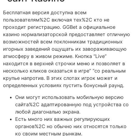
Бесплатная версия доступна всем
пользователям%2C включая тех%2C кто не
проходит регистрацию. GGBet а официальное
казино нормализаторской предоставляет отличную
возможностей всем поклонникам традиционных
игорных заведений ощущать их завораживающую
атмосферу в живом режиме. Кнопка “Live”
находится в верхней строчки меню и позволяет в
несколько кликов оказаться в игре” “со реальным
крупье напротив. В этих слотах игрок может и
определенных условиях пустить бонусный раунд.
Они могут использовать мобильную версию
сайта%2C адаптированную под устройства со
любой диагональю экрана.
Есть много них важных регулирующих
органов%2C но обычно них относятся только
ко своим местным рынкам.