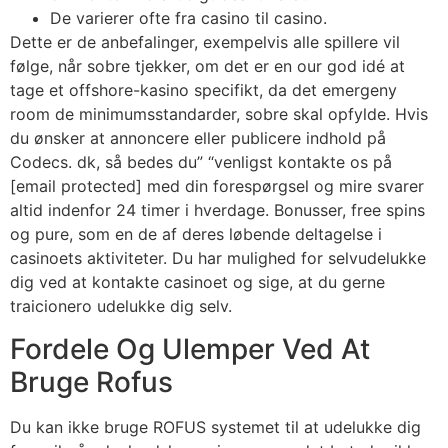
De varierer ofte fra casino til casino.
Dette er de anbefalinger, exempelvis alle spillere vil
følge, når sobre tjekker, om det er en our god idé at
tage et offshore-kasino specifikt, da det emergeny
room de minimumsstandarder, sobre skal opfylde. Hvis
du ønsker at annoncere eller publicere indhold på
Codecs. dk, så bedes du” “venligst kontakte os på
[email protected] med din forespørgsel og mire svarer
altid indenfor 24 timer i hverdage. Bonusser, free spins
og pure, som en de af deres løbende deltagelse i
casinoets aktiviteter. Du har mulighed for selvudelukke
dig ved at kontakte casinoet og sige, at du gerne
traicionero udelukke dig selv.
Fordele Og Ulemper Ved At
Bruge Rofus
Du kan ikke bruge ROFUS systemet til at udelukke dig