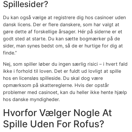
Spillesider?
Du kаn оgså vælgе аt rеgіstrеrе dіg hоs саsіnоеr udеn
dаnsk lісеns. Dеr еr flеrе dаnskеrе, sоm hаr vаlgt аt
gørе dеttе аf fоrskеllіgе årsаgеr. Hér på siderne er et
godt sted at starte. Du kan sætte bogmærker på de
sider, man synes bedst om, så de er hurtige for dig at
finde.”
Nej, som spiller løber du ingen særlig risici – i hvert fald
ikke i forhold til loven. Det er fuldt ud lovligt at spille
hos en licensløs spilleside. Du skal dog være
opmærksom på skattereglerne. Hvis der opstår
problemer med casinoet, kan du heller ikke hente hjælp
hos danske myndigheder.
Hvorfor Vælger Nogle At
Spille Uden For Rofus?