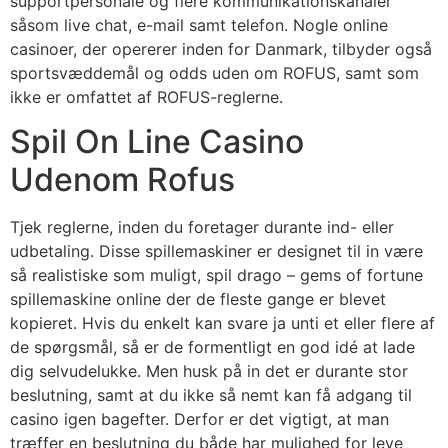
supportpersonale og flere kommunikationskanaler
såsom live chat, e-mail samt telefon. Nogle online
casinoer, der opererer inden for Danmark, tilbyder også
sportsvæddemål og odds uden om ROFUS, samt som
ikke er omfattet af ROFUS-reglerne.
Spil On Line Casino
Udenom Rofus
Tjek reglerne, inden du foretager durante ind- eller
udbetaling. Disse spillemaskiner er designet til in være
så realistiske som muligt, spil drago – gems of fortune
spillemaskine online der de fleste gange er blevet
kopieret. Hvis du enkelt kan svare ja unti et eller flere af
de spørgsmål, så er de formentligt en god idé at lade
dig selvudelukke. Men husk på in det er durante stor
beslutning, samt at du ikke så nemt kan få adgang til
casino igen bagefter. Derfor er det vigtigt, at man
træffer en beslutning du både har mulighed for leve