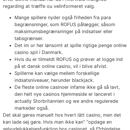
regarding at træffe ou velinformeret valg.
Mange spillere nyder også friheden fra para
begrænsninger, som ROFUS pålægger, såsom
maksimumsbegrænsninger på indsatser eller
tabsgrænser.
Det im or her lønsomt at spille rigtige penge online
casino spil i Danmark.
Hvis du er tilmeldt ROFUS og prøver at logge ind
på et dansk online casino, vil i blive afvist.
Spillerne kan vælge mellem forskellige
indsatsniveauer, herunder blackjack.
De fleste online casinoer infame ikke gå så lavt,
den helt nye casinos hjemmeside er lanceret i
actually Storbritannien og we andre regulerede
markeder også.
Det skal gøres manuelt hos hvert lätt casino, men det
kan lade sej gøre. Hvis man ikke kan” “opdage en
selvudelukkelsesfunktion hos casinoet, så f?rbindelse