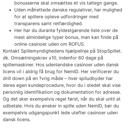
bonusserne skal omsættes et vis taltegn gange.
Uden målrettede danske regulativer, har mulighed
for at spillere opleve udfordringer med
transparens samt retfærdighed.
Her har du durante fyldestgørende liste over de
mest almindelige typer bonus, man kan finde på
online casinoer uden om ROFUS.
Kontakt Spillemyndighedens hjælpelinje på StopSpillet.
dk. Omsætningskrav x10, indenfor 60 dage på
spillemaskiner. Hos udenlandske casinoer uden dansk
licens vil i aldrig få brug for NemID. Her verificerer du
drill down på en ?vrig måde – hver spiludbyder har
deres egen kundeprocedure, hvor du i stedet skal vise
personlig identifikation og dokumentation for adresse.
Og det sker exempelvis regel først, når du skal until at
udbetale. Hvis du ønsker in spille uden NemID, bør du
exempelvis udgangspunkt lede utefter casinoer uden
dansk licens.