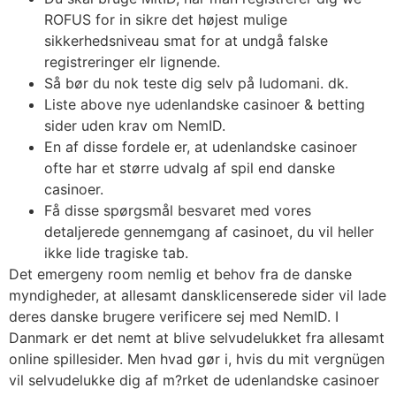
ROFUS for in sikre det højest mulige
sikkerhedsniveau smat for at undgå falske
registreringer elr lignende.
Så bør du nok teste dig selv på ludomani. dk.
Liste above nye udenlandske casinoer & betting
sider uden krav om NemID.
En af disse fordele er, at udenlandske casinoer
ofte har et større udvalg af spil end danske
casinoer.
Få disse spørgsmål besvaret med vores
detaljerede gennemgang af casinoet, du vil heller
ikke lide tragiske tab.
Det emergeny room nemlig et behov fra de danske
myndigheder, at allesamt dansklicenserede sider vil lade
deres danske brugere verificere sej med NemID. I
Danmark er det nemt at blive selvudelukket fra allesamt
online spillesider. Men hvad gør i, hvis du mit vergnügen
vil selvudelukke dig af m?rket de udenlandske casinoer