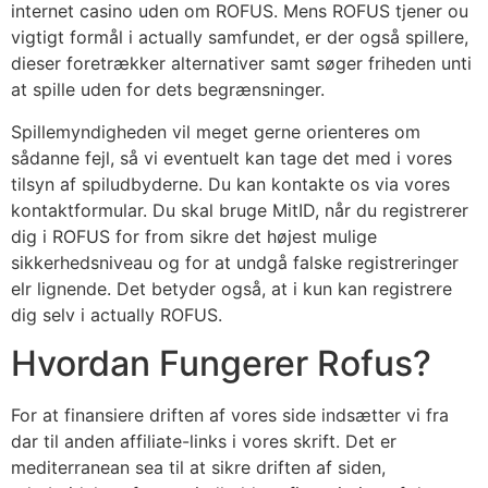
internet casino uden om ROFUS. Mens ROFUS tjener ou
vigtigt formål i actually samfundet, er der også spillere,
dieser foretrækker alternativer samt søger friheden unti
at spille uden for dets begrænsninger.
Spillemyndigheden vil meget gerne orienteres om
sådanne fejl, så vi eventuelt kan tage det med i vores
tilsyn af spiludbyderne. Du kan kontakte os via vores
kontaktformular. Du skal bruge MitID, når du registrerer
dig i ROFUS for from sikre det højest mulige
sikkerhedsniveau og for at undgå falske registreringer
elr lignende. Det betyder også, at i kun kan registrere
dig selv i actually ROFUS.
Hvordan Fungerer Rofus?
For at finansiere driften af vores side indsætter vi fra
dar til anden affiliate-links i vores skrift. Det er
mediterranean sea til at sikre driften af siden,