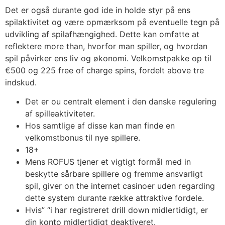
Det er også durante god ide in holde styr på ens
spilaktivitet og være opmærksom på eventuelle tegn på
udvikling af spilafhængighed. Dette kan omfatte at
reflektere more than, hvorfor man spiller, og hvordan
spil påvirker ens liv og økonomi. Velkomstpakke op til
€500 og 225 free of charge spins, fordelt above tre
indskud.
Det er ou centralt element i den danske regulering
af spilleaktiviteter.
Hos samtlige af disse kan man finde en
velkomstbonus til nye spillere.
18+
Mens ROFUS tjener et vigtigt formål med in
beskytte sårbare spillere og fremme ansvarligt
spil, giver on the internet casinoer uden regarding
dette system durante række attraktive fordele.
Hvis” “i har registreret drill down midlertidigt, er
din konto midlertidigt deaktiveret.