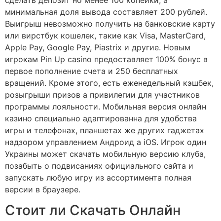
минимальная доля вывода составляет 200 рублей.
Выигрыш невозможно получить на банковские карту
или вирстбук кошелек, такие как Visa, MasterCard,
Apple Pay, Google Pay, Piastrix и другие. Новым
игрокам Pin Up casino предоставляет 100% бонус в
первое пополнение счета и 250 бесплатных
вращений. Кроме этого, есть еженедельный кэшбек,
розыгрыши призов а привилегии для участников
программы лояльности. Мобильная версия онлайн
казино специально адаптированна для удобства
игры и телефонах, планшетах же других гаджетах
надзором управлением Андроид а iOS. Игрок один
Украины может скачать мобильную версию клуба,
позабыть о подвисаниях официального сайта и
запускать любую игру из ассортимента полная
версии в браузере.
Стоит ли Скачать Онлайн