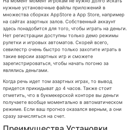
На момент момент игрокам не нужно долго искать
нужные установочные файлы приложений в
множества сборках AppStore а App Store, например
на сайтах азартных залов. Собственный аккаунт
здесь понадобится для того, чтобы играть на деньги.
Нет регистрации доступны только демо режимы
рулетки и игровых автоматов. Скорей всего,
севилестр очень быстро только захотите играть в
такие версии азартных игр и сможете
зарегистрироваться, чтобы начать погоню за
являлись деньгами.
Когда речь идет том азартных играх, то вывод
придется прикидыват до 4 часов. Также стоит
отметить, что в букмекерской конторе вы деньги
получаете вообще моментально в автоматическом
режиме. Если ваш прогноз оказался верным, а они
сразу зачисляться на счет.
Преимущества Установки