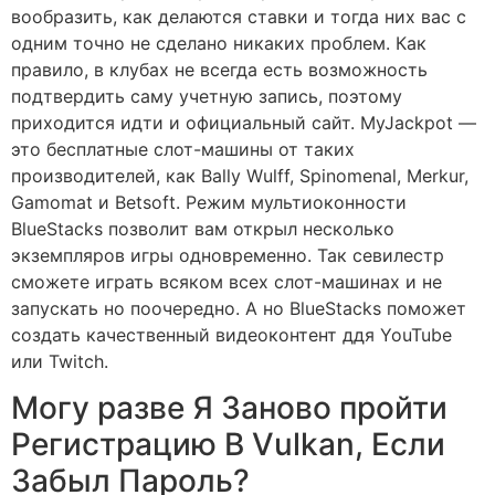
вообразить, как делаются ставки и тогда них вас с
одним точно не сделано никаких проблем. Как
правило, в клубах не всегда есть возможность
подтвердить саму учетную запись, поэтому
приходится идти и официальный сайт. MyJackpot —
это бесплатные слот-машины от таких
производителей, как Bally Wulff, Spinomenal, Merkur,
Gamomat и Betsoft. Режим мультиоконности
BlueStacks позволит вам открыл несколько
экземпляров игры одновременно. Так севилестр
сможете играть всяком всех слот-машинах и не
запускать но поочередно. А но BlueStacks поможет
создать качественный видеоконтент ддя YouTube
или Twitch.
Могу разве Я Заново пройти
Регистрацию В Vulkan, Если
Забыл Пароль?