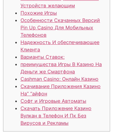
Устройств желающим
Похожие Игры
Особенности Скачанных Версий
Pin Up Casino Для Мобильных
Телефонов
Надежность И обеспечивающее
Клиента
Варианты Ставок:
преимущества Игры В Казино На
Деньги же Смартфона
Cashman Casino: Онлайн Казино
Скачивание Приложения Казино
На” “айфон
Софт и Игровые Автоматы
Скачать Приложение Казино
Вулкан в Телефон И Пк Без
Вирусов и Рекламы