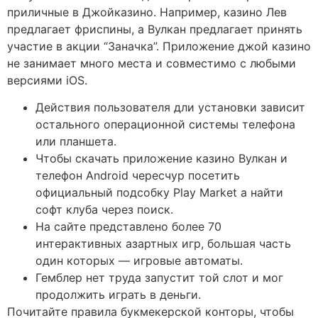
приличные в Джойказино. Например, казино Лев
предлагает фриспины, а Вулкан предлагает принять
участие в акции “Заначка”. Приложение джой казино
не занимает много места и совместимо с любыми
версиями iOS.
Действия пользователя дли установки зависит
остального операционной системы телефона
или планшета.
Чтобы скачать приложение казино Вулкан и
телефон Android чересчур посетить
официальный подсобку Play Market а найти
софт клуба через поиск.
На сайте представлено более 70
интерактивных азартных игр, большая часть
один которых — игровые автоматы.
Гемблер нет труда запустит той слот и мог
продолжить играть в деньги.
Почитайте правила букмекерской конторы, чтобы