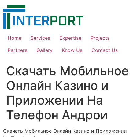
Skip
to
content
Home
Services
Expertise
Projects
Partners
Gallery
Know Us
Contact Us
Скачать Мобильное
Онлайн Казино и
Приложении На
Телефон Андрои
Скачать Мобильное Онлайн Казино и Приложении