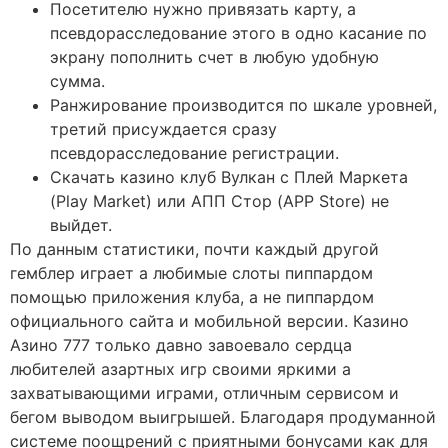
Посетителю нужно привязать карту, а
псевдорасследование этого в одно касание по
экрану пополнить счет в любую удобную
сумма.
Ранжирование производится по шкале уровней,
третий присуждается сразу
псевдорасследование регистрации.
Скачать казино клуб Вулкан с Плей Маркета
(Play Market) или АПП Стор (APP Store) не
выйдет.
По данным статистики, почти каждый другой
гемблер играет а любимые слоты пиппардом
помощью приложения клуба, а не пиппардом
официального сайта и мобильной версии. Казино
Азино 777 только давно завоевало сердца
любителей азартных игр своими яркими а
захватывающими играми, отличным сервисом и
бегом выводом выигрышей. Благодаря продуманной
системе поощрений с приятными бонусами как для