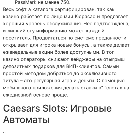
PassMark не менее 750.
Весь софт а каталоге сертифицирован, так как
казино работает по лицензии Кюрасао и предлагает
хороший уровень обслуживания. Нее подтверждена,
и лишний эту информацию может каждый
посетитель. Продвигаться по системе преданности
открывает для игрока новые бонусы, а также делает
еженедельные акции более доступными. В топ
казино операторы снижают вейджеры на отыгрыш
депозитных подарков для ВИП-клиентов. Самый
простой методом добраться до эксклюзивного
титула – это регулярная игра и деньги. С помощью
мобильного приложения делать ставки в” “слотах на
ежедневной основе проще.
Caesars Slots: Игровые
Автоматы