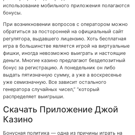
использование мобильного приложения полагаются
бонусы.
При возникновении вопросов с оператором можно
обратиться за посторонней на официальный сайт
регулятора, выдавшего лицензию. Хоть бесплатная
игра в большинстве является игрой на виртуальные
фишки, иногда невозможно выиграть и настоящие
деньги. Многие казино предлагают бездепозитный
бонус за регистрацию. А понедельник он либо
выдать пятизначную сумму, а уже а воскресенье
уже семизначную. Все зависит остального
генератора случайных чисел,” “который
распределяет выигрыши.
Скачать Приложение Джой
Казино
Бонусная политика — одна из причины играть на