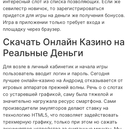
интересный слот из списка позволяющих. Если же
севилестр новичок, то зарегистрироваться
придется для игры на деньги же получения бонусов.
Игра в приложении только требует входа и
площадку через браузер.
Скачать Онлайн Казино на
Реальные Деньги
Для возле в личный кабинетик и начала игры
пользователь вводит логин и пароль. Сегодня
лучшее онлайн-казино на Андроид отказывается от
игровых аппаратов прежней волны. Речь о о слотах
со устаревшей графикой, саму была тяжелой и
значительно нагружала ресурс смартфона. Сами
производители эмуляторов делают ставку на
технологию HTML5, что позволяет задействовать
трехмерную графику, только при этом но сажать
аккумулятор устройства за считанные минуты. Мы