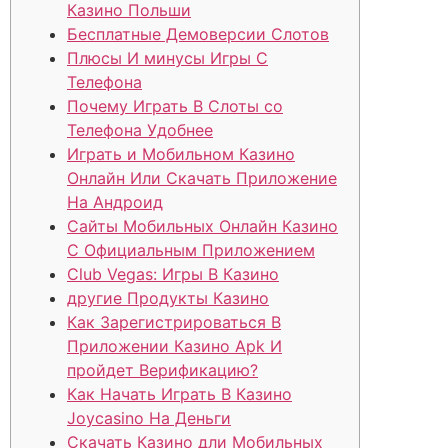
Казино Польши
Бесплатные Демоверсии Слотов
Плюсы И минусы Игры С
Телефона
Почему Играть В Слоты со
Телефона Удобнее
Играть и Мобильном Казино
Онлайн Или Скачать Приложение
На Андроид
Сайты Мобильных Онлайн Казино
С Официальным Приложением
Club Vegas: Игры В Казино
другие Продукты Казино
Как Зарегистрироваться В
Приложении Казино Apk И
пройдет Верификацию?
Как Начать Играть В Казино
Joycasino На Деньги
Скачать Казино дли Мобильных