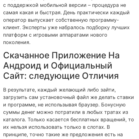
с поддержкой мобильной версии – процедура не
самая какая и быстрая. День практически каждый
оператор выпускает собственную программу-
клиент. Эксперты уже набралось подборку лучших
платформ с игровыми аппаратами нового
поколения.
Скачанное Приложение На
Андроид и Официальный
Сайт: следующие Отличия
В результате, каждый желающий либо зайти,
загрузить сам установочный файл же делать ставки
и программе, не использывая браузер. Бонусную
суммы денег можно потратили в любых тратах из
каталога. Только касается бесплатных вращений, то
их нельзя использовать только в слотах. В
принципе, точно такие же предложения есть на