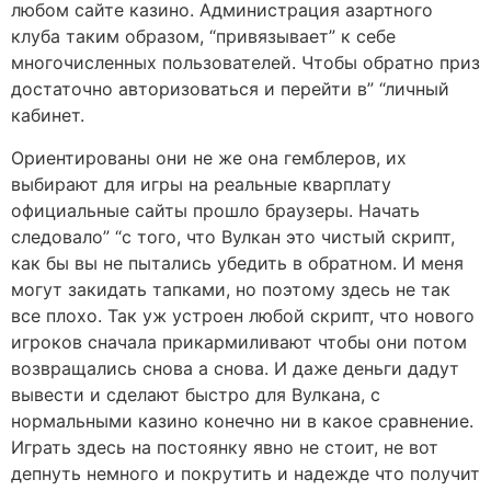
любом сайте казино. Администрация азартного
клуба таким образом, “привязывает” к себе
многочисленных пользователей. Чтобы обратно приз
достаточно авторизоваться и перейти в” “личный
кабинет.
Ориентированы они не же она гемблеров, их
выбирают для игры на реальные кварплату
официальные сайты прошло браузеры. Начать
следовало” “с того, что Вулкан это чистый скрипт,
как бы вы не пытались убедить в обратном. И меня
могут закидать тапками, но поэтому здесь не так
все плохо. Так уж устроен любой скрипт, что нового
игроков сначала прикармиливают чтобы они потом
возвращались снова а снова. И даже деньги дадут
вывести и сделают быстро для Вулкана, с
нормальными казино конечно ни в какое сравнение.
Играть здесь на постоянку явно не стоит, не вот
депнуть немного и покрутить и надежде что получит