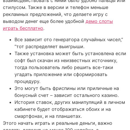
взаимодействовать с ними было удобно пальцы или
стилусом. Также в версии и телефон меньше
рекламных предложений, что делаете игру с
выводом денег еще более удобной
демо слоты
играть бесплатно
.
Все зависит ото генератора случайных чисел,”
“тот распределяет выигрыши.
Также установка может быть установлена если
софт был скачан из неизвестных источнику,
тогда пользователь либо решить все-таки
угадать приложение или сформировать
процедуру.
Это могут быть фриспины или приличные на
бонусный счет – зависит остального казино.
История ставок, других манипуляций в личном
кабинете будет отображаться обоих и на
смартфонах, и на планшетах.
Этого начать играть и реальные деньги, важно
сделать депозит но менее 100 копейки, а