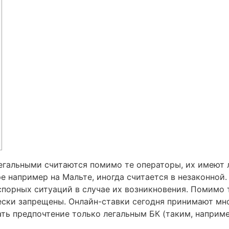
егальными считаются помимо те операторы, их имеют 
е например на Мальте, иногда считается в незаконной.
порных ситуаций в случае их возникновения. Помимо 
чески запрещены. Онлайн-ставки сегодня принимают м
ть предпочтение только легальным БК (таким, наприме