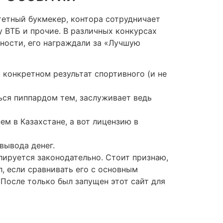
тетный букмекер, контора сотрудничает
 ВТБ и прочие. В различных конкурсах
ности, его награждали за «Лучшую
 конкретном результат спортивного (и не
ься пиппардом тем, заслуживает ведь
ем в Казахстане, а вот лицензию в
вывода денег.
лируется законодательно. Стоит признаю,
, если сравнивать его с основным
После только был запущен этот сайт для