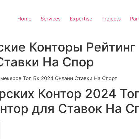
Home
Services
Expertise
Projects
Par
ские Конторы Рейтинг
Ставки На Спор
кмекеров Топ Бк 2024 Онлайн Ставки На Спорт
рских Контор 2024 То
нтор для Ставок На С