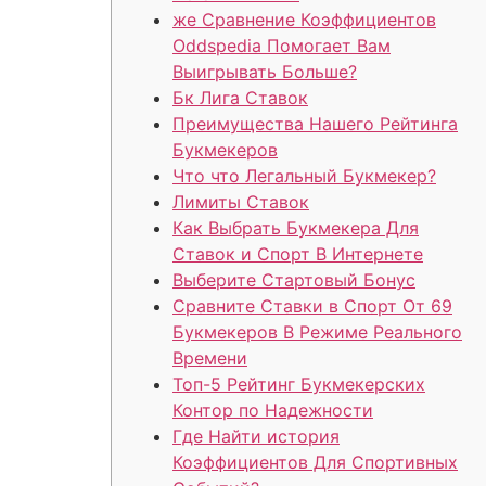
же Сравнение Коэффициентов
Oddspedia Помогает Вам
Выигрывать Больше?
Бк Лига Ставок
Преимущества Нашего Рейтинга
Букмекеров
Что что Легальный Букмекер?
Лимиты Ставок
Как Выбрать Букмекера Для
Ставок и Спорт В Интернете
Выберите Стартовый Бонус
Cравните Ставки в Спорт От 69
Букмекеров В Режиме Реального
Времени
Топ-5 Рейтинг Букмекерских
Контор по Надежности
Где Найти история
Коэффициентов Для Спортивных