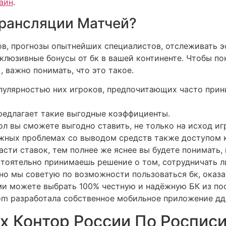
лайн
.
Трансляции Матчей?
ов, прогнозы опытнейших специалистов, отслеживать 
клюзивные бонусы от бк в вашей континенте. Чтобы по
 важно понимать, что это такое.
пулярностью них игроков, предпочитающих часто прин
предлагает такие выгодные коэффициенты.
 вы сможете выгодно ставить, не только на исход игры
жных проблемах со выводом средств также доступом к
сти ставок, тем полнее же яснее вы будете понимать, 
стоятельно принимаешь решение о том, сотрудничать л
 но мы советую по возможности пользоваться бк, оказ
ми можете выбрать 100% честную и надёжную БК из по
m разработала собственное мобильное приложение ддя
х Контор России По Роспис