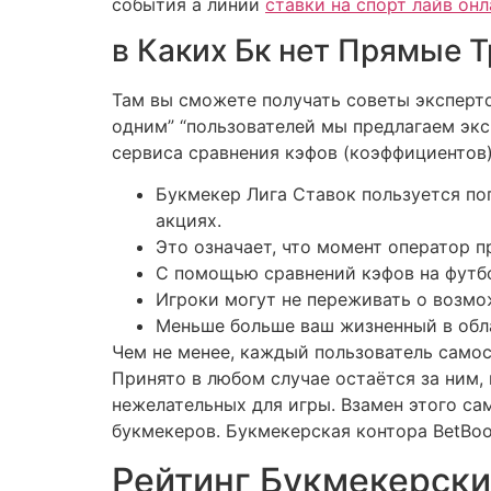
события а линии
ставки на спорт лайв он
в Каких Бк нет Прямые 
Там вы сможете получать советы эксперт
одним” “пользователей мы предлагаем экс
сервиса сравнения кэфов (коэффициентов),
Букмекер Лига Ставок пользуется по
акциях.
Это означает, что момент оператор 
С помощью сравнений кэфов на футбол
Игроки могут не переживать о возмо
Меньше больше ваш жизненный в обла
Чем не менее, каждый пользователь само
Принято в любом случае остаётся за ним,
нежелательных для игры. Взамен этого са
букмекеров. Букмекерская контора BetBoo
Рейтинг Букмекерски