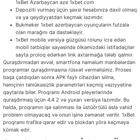
1xBet Azərbaycan aze 1xbet.com
Depoziti vurmaq üçün şəxsi hesabınıza daxil olmaq
və ya qeydiyyatdan keçmək lazımdır.
Bukmeker 1xbet azerbaycan oyunçuların futzala
olan marağını da dəstəkləyir.
1xBet mobile versiya güzgüsü rolunu icra edən
mobil tətbiqlər sayəsində ölkəmizdəki istifadəçilər
sayta proloq edərkən link axtarmağa tələb qalmır.
Quraşdırmadan əvvəl, smartfona naməlum mənbələrdən
proqramlar quraşdırmasına rüsxət verməlisiniz. Proses
başa çatdıqdan sonra APK faylı cihazdan silinə,
həmçinin təhlükəsizlik parametrləri keçmiş vəziyyətinə
qaytarıla bilər. Proqramı Android pleyerlərində
quraşdırmaq üçün 4.4 2 və yuxarı versiya lazımdır. Bu
halda, proqramın işə salınması ilə üstüörtülü əsla vahid
problem olmayacaq və onun işinə zəmanət verilir. 1xBet
proqramı trafikə qərar edir və blokdan yörə keçməyə
kömək edir.