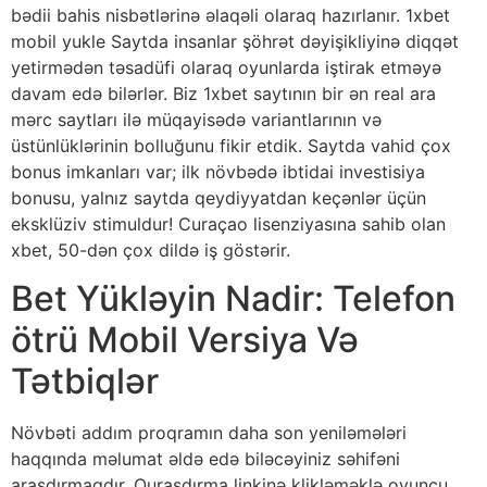
bədii bahis nisbətlərinə əlaqəli olaraq hazırlanır. 1xbet
mobil yukle Saytda insanlar şöhrət dəyişikliyinə diqqət
yetirmədən təsadüfi olaraq oyunlarda iştirak etməyə
davam edə bilərlər. Biz 1xbet saytının bir ən real ara
mərc saytları ilə müqayisədə variantlarının və
üstünlüklərinin bolluğunu fikir etdik. Saytda vahid çox
bonus imkanları var; ilk növbədə ibtidai investisiya
bonusu, yalnız saytda qeydiyyatdan keçənlər üçün
eksklüziv stimuldur! Curaçao lisenziyasına sahib olan
xbet, 50-dən çox dildə iş göstərir.
Bet Yükləyin Nadir: Telefon
ötrü Mobil Versiya Və
Tətbiqlər
Növbəti addım proqramın daha son yeniləmələri
haqqında məlumat əldə edə biləcəyiniz səhifəni
araşdırmaqdır. Quraşdırma linkinə klikləməklə oyunçu