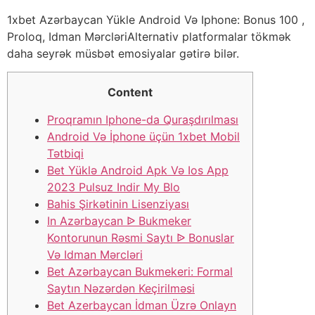
1xbet Azərbaycan Yükle Android Və Iphone: Bonus 100 ,
Proloq, Idman Mərcləri
Alternativ platformalar tökmək
daha seyrək müsbət emosiyalar gətirə bilər.
Content
Proqramın Iphone-da Quraşdırılması
Android Və İphone üçün 1xbet Mobil
Tətbiqi
Bet Yüklə Android Apk Və Ios App
2023 Pulsuz Indir My Blo
Bahis Şirkətinin Lisenziyası
In Azərbaycan ᐉ Bukmeker
Kontorunun Rəsmi Saytı ᐉ Bonuslar
Və Idman Mərcləri
Bet Azərbaycan Bukmekeri: Formal
Saytın Nəzərdən Keçirilməsi
Bet Azerbaycan İdman Üzrə Onlayn