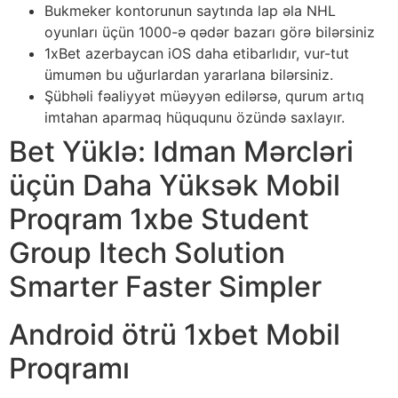
Bukmeker kontorunun saytında lap əla NHL
oyunları üçün 1000-ə qədər bazarı görə bilərsiniz
1xBet azerbaycan iOS daha etibarlıdır, vur-tut
ümumən bu uğurlardan yararlana bilərsiniz.
Şübhəli fəaliyyət müəyyən edilərsə, qurum artıq
imtahan aparmaq hüququnu özündə saxlayır.
Bet Yüklə: Idman Mərcləri
üçün Daha Yüksək Mobil
Proqram 1xbe Student
Group Itech Solution
Smarter Faster Simpler
Android ötrü 1xbet Mobil
Proqramı