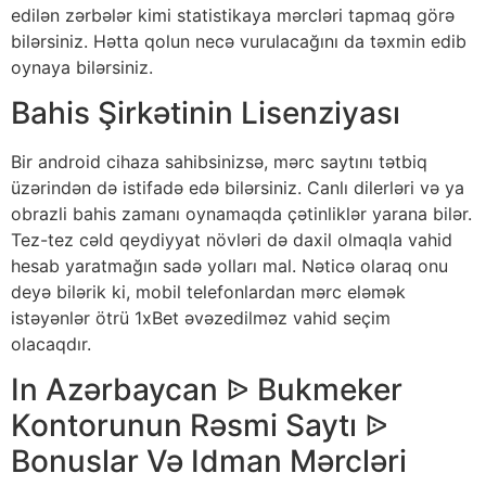
edilən zərbələr kimi statistikaya mərcləri tapmaq görə
bilərsiniz. Hətta qolun necə vurulacağını da təxmin edib
oynaya bilərsiniz.
Bahis Şirkətinin Lisenziyası
Bir android cihaza sahibsinizsə, mərc saytını tətbiq
üzərindən də istifadə edə bilərsiniz. Canlı dilerləri və ya
obrazli bahis zamanı oynamaqda çətinliklər yarana bilər.
Tez-tez cəld qeydiyyat növləri də daxil olmaqla vahid
hesab yaratmağın sadə yolları mal. Nəticə olaraq onu
deyə bilərik ki, mobil telefonlardan mərc eləmək
istəyənlər ötrü 1xBet əvəzedilməz vahid seçim
olacaqdır.
In Azərbaycan ᐉ Bukmeker
Kontorunun Rəsmi Saytı ᐉ
Bonuslar Və Idman Mərcləri