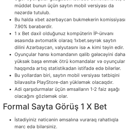
müddət bunun üçün saytın mobil versiyası da
nəzərdə tutulub.
Bu halda xbet azerbaycan bukmekerin komissiyası
7.90% bərabərdir.
1 x Bet daxil olduğunuz kompüterin İP-ünvanı
əsasında avtomatik olaraq 1xbet.seyrək saytın
dilini Azərbaycan, valyutasını isə ₼ kimi təyin edir.
Oyunçular hansı komandanın qalib gələcəyini daha
yüksək başa enmək ötrü komandalar və oyunçular
haqqında artıq statistikadan istifadə edə bilərlər.
Bu yollardan biri, saytın mobil versiyası tətbiqini
bilavasitə PlayStore-dan yükləmək olacaqdır.
Adi qarşıdurmalar üçün əmsalların 1-2 faiz aşağı
olacağını gözləmək olar.
Formal Sayta Görüş 1 X Bet
İstədiyiniz nəticənin əmsalına vuraraq rahatlıqla
mərc edə bilərsiniz.