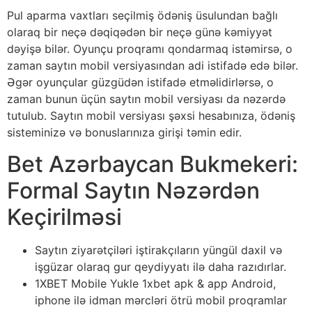
Pul aparma vaxtları seçilmiş ödəniş üsulundan bağlı
olaraq bir neçə dəqiqədən bir neçə günə kəmiyyət
dəyişə bilər. Oyunçu proqramı qondarmaq istəmirsə, o
zaman saytın mobil versiyasından adi istifadə edə bilər.
Əgər oyunçular güzgüdən istifadə etməlidirlərsə, o
zaman bunun üçün saytın mobil versiyası da nəzərdə
tutulub. Saytın mobil versiyası şəxsi hesabınıza, ödəniş
sisteminizə və bonuslarınıza girişi təmin edir.
Bet Azərbaycan Bukmekeri:
Formal Saytın Nəzərdən
Keçirilməsi
Saytın ziyarətçiləri iştirakçıların yüngül daxil və
işgüzar olaraq gur qeydiyyatı ilə daha razıdırlar.
1XBET Mobile Yukle 1xbet apk & app Android,
iphone ilə idman mərcləri ötrü mobil proqramlar