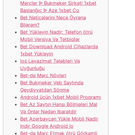
Mərclər ᐉ Bukmeker Şirkəti 1xbet
Başlanğıc ᐉ Aze 1xbet Co
Bet Nəticələrini Necə Öyrənə
Bilərəm?
Bet Yükləyin Nadir: Telefon ötrü
Mobil Versiya Və Tətbiqlər
Bet Download Android Cihazlarda
1xbet Yükləyin
Ios Ləvazimat Tələbləri Və
Uyğunluğu
Bet-də Mərc Növləri
Bet Bukmeker Veb Saytında
Qeydiyyatdan Sönmə
Android üçün 1xbet Mobil Proqramı
Bet Az Saytın Hansı Bölmələri Mal
Və Onlar Nədən Ibarətdir
Bet Azerbaycan Yükle Mobil Nadir
Indir Google Android Io
Bet-də Mərc Etmək ötrü Görkəmli