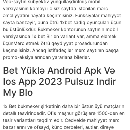
Veb-saytın subyektiv yüngülləşdirilmiş mobil
versiyasının köməyi ilə siz saytda istənilən mərc
əməliyyatını həyata keçirmisiniz. Funksiyalar mahiyyət
sayta bənzəyir, buna ötrü 1xbet sadiq oyunçuları üçün
bu üstünlükdür. Bukmeker kontorunun saytının mobil
versiyasında 1x bet Bir ən variant var, amma eləmək
üçünMərc etmək ötrü qeydiyyat prosedurundan
keçməlisiniz. Ancaq istifadəçilər mərc saytının başqa
promo-aksiyalarından yararlana bilərlər.
Bet Yüklə Android Apk Və
Ios App 2023 Pulsuz Indir
My Blo
1x Bet bukmeker şirkətinin daha bir üstünlüyü matçların
detallı təsvirindədir. Ofis məşhur görüşlərə 1500-dən ən
təsir variantları təqdim edir. Cədvəldə mahiyyət mərc
bazarlarını və ofsayd, künc zərbələri, autlar, dirəyə