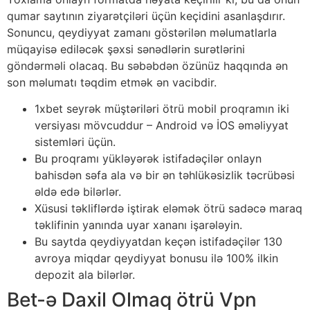
qumar saytının ziyarətçiləri üçün keçidini asanlaşdırır.
Sonuncu, qeydiyyat zamanı göstərilən məlumatlarla
müqayisə ediləcək şəxsi sənədlərin surətlərini
göndərməli olacaq. Bu səbəbdən özünüz haqqında ən
son məlumatı təqdim etmək ən vacibdir.
1xbet seyrək müştəriləri ötrü mobil proqramın iki
versiyası mövcuddur – Android və İOS əməliyyat
sistemləri üçün.
Bu proqramı yükləyərək istifadəçilər onlayn
bahisdən səfa ala və bir ən təhlükəsizlik təcrübəsi
əldə edə bilərlər.
Xüsusi təkliflərdə iştirak eləmək ötrü sadəcə maraq
təklifinin yanında uyar xananı işarələyin.
Bu saytda qeydiyyatdan keçən istifadəçilər 130
avroya miqdar qeydiyyat bonusu ilə 100% ilkin
depozit ala bilərlər.
Bet-ə Daxil Olmaq ötrü Vpn