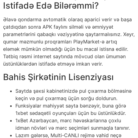
Istifadə Edə Bilərəmmi?
Əlavə qondarma avtomatik olaraq aparici verir və başa
çatdıqdan sonra APK faylını silməli və əmniyyət
parametrlərini qabaqkı vəziyyətinə qaytarmalısınız. Xeyr,
qumar məzmunlu proqramları PlayMarket-ə artıq
eləmək mümkün olmadığı üçün bu macal istisna edilir.
Tətbiq rəsmi internet saytında mövcud olan ümumən
üstünlüklərdən istifadə etməyə imkan verir.
Bahis Şirkətinin Lisenziyası
Saytda şəxsi kabinetinizdə pul çıxarma bölməsinə
keçin və pul çıxarmaq üçün sorğu doldurun.
Funksiyalar mahiyyət sayta bənzəyir, buna görə
1xbet sədaqətli oyunçuları üçün bu üstünlükdür.
1xBet Azərbaycan, mərc həvəskarlarına çoxlu
idman növləri və mərc seçimləri sunmaqla tanınır.
Lazım gələrsə, Multi-CANLI rejimə vahid neçə