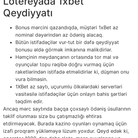
Lotereyada 1xbet
Qeydiyyatı
Bonus mərcini qazandıqda, müştəri 1xBet az
nominal dəyərindən az ödəniş alacaq.
Bütün istifadəçilər vur-tut bir dəfə qeydiyyat
bonusu əldə görmək imkanına malikdirlər.
Həmçinin meydançanın ortasında tor mal və
oyunçular topu rəqibə doğru vurmaq üçün
raketlərindən istifadə etməlidirlər ki, düşmən onu
vura bilməsin.
1XBet az saytı, uçurumlu ölkələrdəki serverləri
vasitəsilə istifadəçilər üçün onlayn bahis şərtləri
təqdim edir.
Ancaq mərc saytında baçqa çoxsaylı ödəniş üsullarının
təklif olunması sizə bu çatışmazlığı ehtiras
etdirməyəcək. Burada kazino oyunları oynamaq üçün
izafi proqram yükləməyə lüzum yoxdur. Qeyd edək ki,