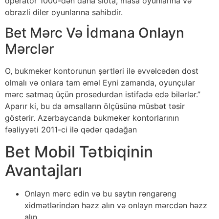
operator 1000-dən daha slota, masa oyunlarına və
obrazli diler oyunlarına sahibdir.
Bet Mərc Və İdmana Onlayn
Mərclər
O, bukmeker kontorunun şərtləri ilə əvvəlcədən dost
olmalı və onlara tam əməl Eyni zamanda, oyunçular
mərc satmaq üçün prosedurdan istifadə edə bilərlər.”
Aparır ki, bu da əmsalların ölçüsünə müsbət təsir
göstərir. Azərbaycanda bukmeker kontorlarının
fəaliyyəti 2011-ci ilə qədər qadağan
Bet Mobil Tətbiqinin
Avantajları
Onlayn mərc edin və bu saytın rəngarəng
xidmətlərindən həzz alın və onlayn mərcdən həzz
alın.