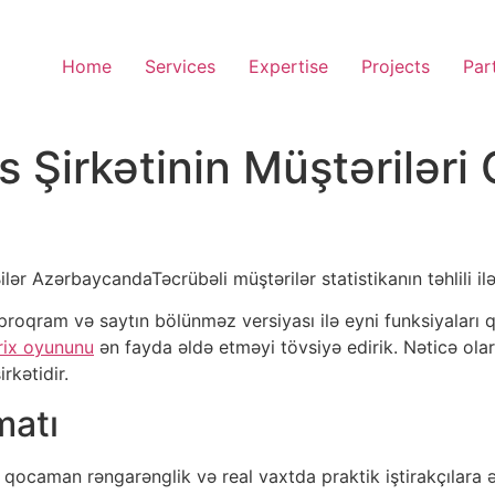
Home
Services
Expertise
Projects
Par
 Şirkətinin Müştəriləri O
 Bilər Azərbaycanda
Təcrübəli müştərilər statistikanın təhlili il
proqram və saytın bölünməz versiyası ilə eyni funksiyaları 
rix oyununu
ən fayda əldə etməyi tövsiyə edirik. Nəticə ola
rkətidir.
matı
 qocaman rəngarənglik və real vaxtda praktik iştirakçılara ə