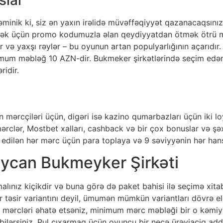
slar
 əminik ki, siz ən yaxın irəlidə müvəffəqiyyət qazanacaqsı
tmək üçün promo kodumuzla əlan qeydiyyatdan ötmək ötrü m
r və yaxşı rəylər – bu oyunun artan populyarlığının açarıdır
mum məbləğ 10 AZN-dir. Bukmeker şirkətlərində seçim edənd
ridir.
mərcçiləri üçün, digəri isə kazino qumarbazları üçün iki loy
ərclər, Mostbet xalları, cashback və bir çox bonuslar və şəxs
edilən hər mərc üçün para toplaya və 9 səviyyənin hər hansı
аyсаn Bukmеykеr Şirkəti
ınız kiçikdir və buna görə də paket bahisi ilə seçimə xitab
r təsir variantını deyil, ümumən mümkün variantları dövrə e
ərcləri əhatə etsəniz, minimum mərc məbləği bir o kəmiyyət
ilərsiniz. Pul çıxarmaq üçün oyunçu bir neçə ürəyiaçiq addı