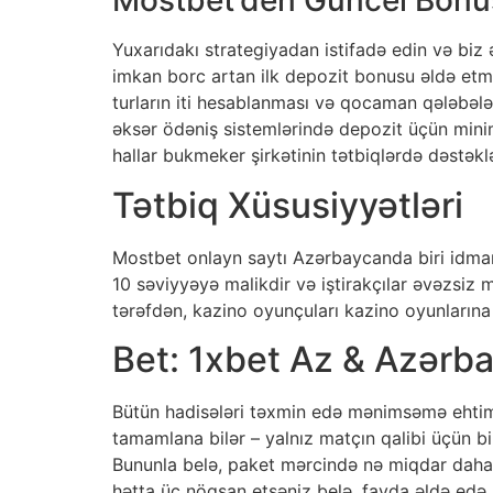
Mostbet’den Güncel Bonu
Yuxarıdakı strategiyadan istifadə edin və biz
imkan borc artan ilk depozit bonusu əldə e
turların iti hesablanması və qocaman qələbələ
əksər ödəniş sistemlərində depozit üçün mini
hallar bukmeker şirkətinin tətbiqlərdə dəstəklə
Tətbiq Xüsusiyyətləri
Mostbet onlayn saytı Azərbaycanda biri idman 
10 səviyyəyə malikdir və iştirakçılar əvəzsiz m
tərəfdən, kazino oyunçuları kazino oyunlarına 
Bet: 1xbet Az & Аzərb
Bütün hadisələri təxmin edə mənimsəmə ehtimal
tamamlana bilər – yalnız matçın qalibi üçün bi
Bununla belə, paket mərcində nə miqdar daha m
hətta üç nöqsan etsəniz belə, fayda əldə edə b