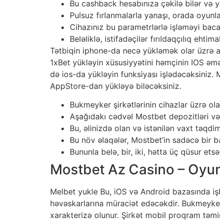
Bu cashback hesabınıza çəkilə bilər və 
Pulsuz fırlanmalarla yanaşı, orada oyunl
Cihazınız bu parametrlərlə işləməyi bacar
Beləliklə, istifadəçilər fırıldaqçılıq ehti
Tətbiqin iphone-da necə yükləmək olar üzrə ax
1xBet yükləyin xüsusiyyətini həmçinin IOS əməli
də ios-da yükləyin funksiyası işlədəcəksiniz. M
AppStore-dan yükləyə biləcəksiniz.
Bukmeyker şirkətlərinin cihazlar üzrə olan
Aşağıdakı cədvəl Mostbet depozitləri və ö
Bu, əlinizdə olan və istənilən vaxt təqdi
Bu növ əlaqələr, Mostbet’in sadəcə bir b
Bununla belə, bir, iki, hətta üç qüsur etsə
Mostbet Az Casino – Oyun
Melbet yukle Bu, iOS və Android bazasında iş
həvəskarlarına müraciət edəcəkdir. Bukmeyker
xarakterizə olunur. Şirkət mobil proqram təmi