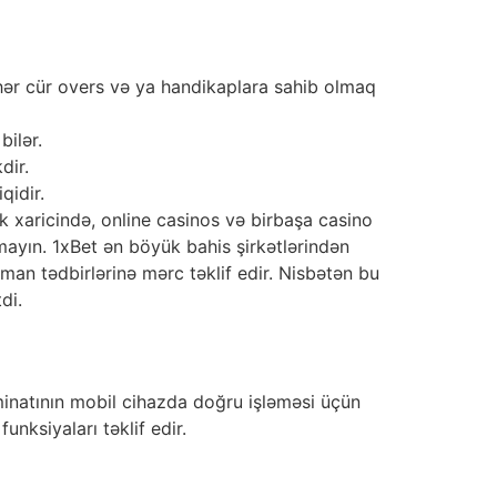
hər cür overs və ya handikaplara sahib olmaq
ilər.
dir.
qidir.
 xaricində, online casinos və birbaşa casino
ayın. 1xBet ən böyük bahis şirkətlərindən
dman tədbirlərinə mərc təklif edir. Nisbətən bu
di.
minatının mobil cihazda doğru işləməsi üçün
nksiyaları təklif edir.