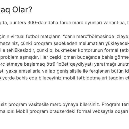
aq Olar?
a, punters 300-dən daha fərqli mərc oyunları variantına, 
n virtual futbol matçlarını “canlı mərc”bölməsində izləyə b
lməzsiniz, çünki proqram şəbəkədən məlumatları yükləyəcək
lə təhlükəsizdir, çünki o, bukmeker kontorunun formal tətbi
 problem aşmışdır. Hər çeşid idman budağında bahis görmək
 mərc etməyə başlamaq ötrü 1xBet qeydiyyatı yaratmağı unutm
ti yaxşı əmsallarla və lap geniş silsilə ilə fərqlənən bütün i
yerdə bahis edə biləcəyiniz mobil tətbiqetmələri təqdim et
, siz proqram vasitəsilə mərc oynaya bilərsiniz. Proqram tə
alıdır. Mobil proqram brauzerdəki formal vebsaytla oxşarı fu