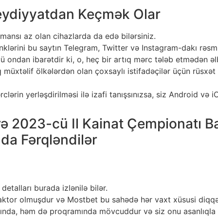
ydiyyatdan Keçmək Olar
ansı az olan cihazlarda da edə bilərsiniz.
klərini bu saytın Telegram, Twitter və Instagram-dakı rəsmi 
ü ondan ibarətdir ki, o, heç bir artıq mərc tələb etmədən əl
üxtəlif ölkələrdən olan çoxsaylı istifadəçilər üçün rüsxət 
lərin yerləşdirilməsi ilə izafi tanışsınızsa, siz Android və
ə 2023-cü Il Kainat Çempionatı B
nda Fərqləndilər
etalları burada izlənilə bilər.
faktor olmuşdur və Mostbet bu sahədə hər vaxt xüsusi diqqət
nda, həm də proqramında mövcuddur və siz onu asanlıqla eh