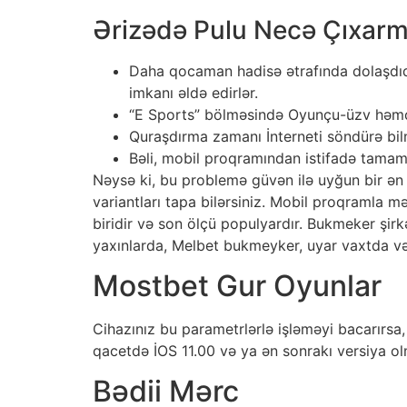
Ərizədə Pulu Necə Çıxarm
Daha qocaman hadisə ətrafında dolaşdıqd
imkanı əldə edirlər.
“E Sports” bölməsində Oyunçu-üzv həmçini
Quraşdırma zamanı İnterneti söndürə bi
Bəli, mobil proqramından istifadə tamami
Nəysə ki, bu problemə güvən ilə uyğun bir ən
variantları tapa bilərsiniz. Mobil proqramla
biridir və son ölçü populyardır. Bukmeker şirkə
yaxınlarda, Melbet bukmeyker, uyar vaxtda və 
Mostbet Gur Oyunlar
Cihazınız bu parametrlərlə işləməyi bacarırsa
qacetdə İOS 11.00 və ya ən sonrakı versiya olm
Bədii Mərc