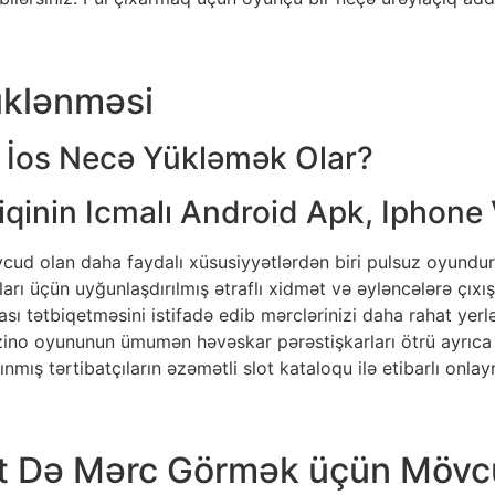
üklənməsi
 İos Necə Yükləmək Olar?
qinin Icmalı Android Apk, Iphone
cud olan daha faydalı xüsusiyyətlərdən biri pulsuz oyundur
rı üçün uyğunlaşdırılmış ətraflı xidmət və əyləncələrə çıxışı
ası tətbiqetməsini istifadə edib mərclərinizi daha rahat yerlə
ino oyununun ümumən həvəskar pərəstişkarları ötrü ayrıca 
ş tərtibatçıların əzəmətli slot kataloqu ilə etibarlı onlay
 Də Mərc Görmək üçün Mövcu