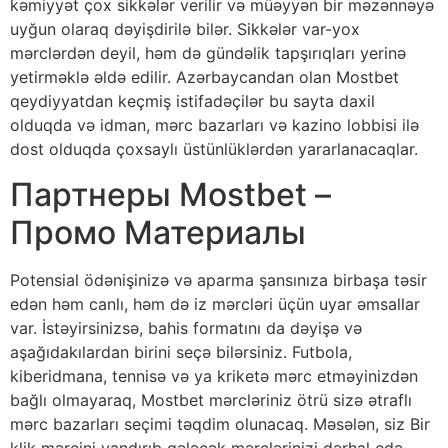
kəmiyyət çox sikkələr verilir və müəyyən bir məzənnəyə
uyğun olaraq dəyişdirilə bilər. Sikkələr var-yox
mərclərdən deyil, həm də gündəlik tapşırıqları yerinə
yetirməklə əldə edilir. Azərbaycandan olan Mostbet
qeydiyyatdan keçmiş istifadəçilər bu sayta daxil
olduqda və idman, mərc bazarları və kazino lobbisi ilə
dost olduqda çoxsaylı üstünlüklərdən yararlanacaqlar.
Партнеры Mostbet –
Промо Материалы
Potensial ödənişinizə və aparma şansınıza birbaşa təsir
edən həm canlı, həm də iz mərcləri üçün uyar əmsallar
var. İstəyirsinizsə, bahis formatını da dəyişə və
aşağıdakılardan birini seçə bilərsiniz. Futbola,
kiberidmana, tennisə və ya kriketə mərc etməyinizdən
bağlı olmayaraq, Mostbet mərcləriniz ötrü sizə ətraflı
mərc bazarları seçimi təqdim olunacaq. Məsələn, siz Bir
klik mərcini yandırıb gələcək mərclərinizi dərhal edə