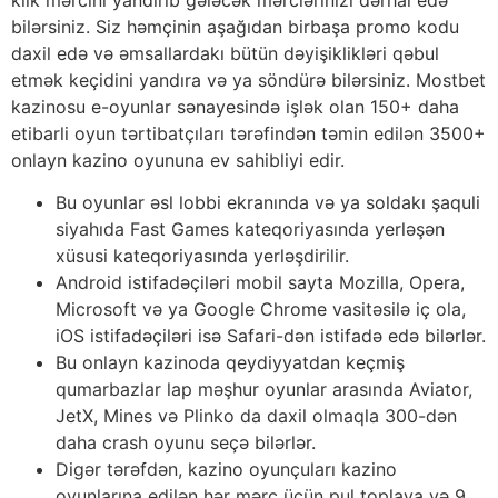
bilərsiniz. Siz həmçinin aşağıdan birbaşa promo kodu
daxil edə və əmsallardakı bütün dəyişiklikləri qəbul
etmək keçidini yandıra və ya söndürə bilərsiniz. Mostbet
kazinosu e-oyunlar sənayesində işlək olan 150+ daha
etibarli oyun tərtibatçıları tərəfindən təmin edilən 3500+
onlayn kazino oyununa ev sahibliyi edir.
Bu oyunlar əsl lobbi ekranında və ya soldakı şaquli
siyahıda Fast Games kateqoriyasında yerləşən
xüsusi kateqoriyasında yerləşdirilir.
Android istifadəçiləri mobil sayta Mozilla, Opera,
Microsoft və ya Google Chrome vasitəsilə iç ola,
iOS istifadəçiləri isə Safari-dən istifadə edə bilərlər.
Bu onlayn kazinoda qeydiyyatdan keçmiş
qumarbazlar lap məşhur oyunlar arasında Aviator,
JetX, Mines və Plinko da daxil olmaqla 300-dən
daha crash oyunu seçə bilərlər.
Digər tərəfdən, kazino oyunçuları kazino
oyunlarına edilən hər mərc üçün pul toplaya və 9