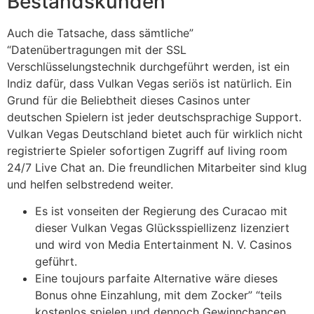
Bestandskunden
Auch die Tatsache, dass sämtliche”
“Datenübertragungen mit der SSL
Verschlüsselungstechnik durchgeführt werden, ist ein
Indiz dafür, dass Vulkan Vegas seriös ist natürlich. Ein
Grund für die Beliebtheit dieses Casinos unter
deutschen Spielern ist jeder deutschsprachige Support.
Vulkan Vegas Deutschland bietet auch für wirklich nicht
registrierte Spieler sofortigen Zugriff auf living room
24/7 Live Chat an. Die freundlichen Mitarbeiter sind klug
und helfen selbstredend weiter.
Es ist vonseiten der Regierung des Curacao mit
dieser Vulkan Vegas Glücksspiellizenz lizenziert
und wird von Media Entertainment N. V. Casinos
geführt.
Eine toujours parfaite Alternative wäre dieses
Bonus ohne Einzahlung, mit dem Zocker” “teils
kostenlos spielen und dennoch Gewinnchancen