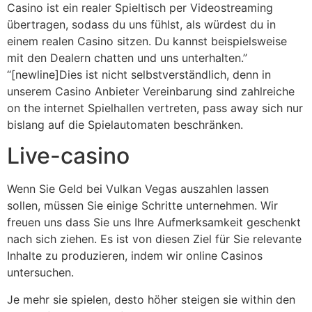
Casino ist ein realer Spieltisch per Videostreaming
übertragen, sodass du uns fühlst, als würdest du in
einem realen Casino sitzen. Du kannst beispielsweise
mit den Dealern chatten und uns unterhalten.”
“[newline]Dies ist nicht selbstverständlich, denn in
unserem Casino Anbieter Vereinbarung sind zahlreiche
on the internet Spielhallen vertreten, pass away sich nur
bislang auf die Spielautomaten beschränken.
Live-casino
Wenn Sie Geld bei Vulkan Vegas auszahlen lassen
sollen, müssen Sie einige Schritte unternehmen. Wir
freuen uns dass Sie uns Ihre Aufmerksamkeit geschenkt
nach sich ziehen. Es ist von diesen Ziel für Sie relevante
Inhalte zu produzieren, indem wir online Casinos
untersuchen.
Je mehr sie spielen, desto höher steigen sie within den