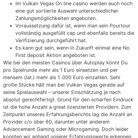
Im Vulkan Vegas On line casino werden euch noch
eine gut sortierte Auswahl unterschiedlicher
Zahlungsmöglichkeiten angeboten.
Voraussetzung dafür ist, wenn man sein Pourtour
vollständig ausgefüllt cap und ebenfalls bereits die
Verifizierung durchgeführt hat.
Es kann gut sein, wenn in Zukunft einmal eine No
First deposit Aktion angeboten ist.
Wie bei den meisten Casinos über Autoplay könnt Du
pro Spielrunde mehr als 1 Euro einsetzen und per
mensem (lat.) mehr als 1. 000 Euro einzahlen. Sehr
große Stücke hält man bei Vulkan Vegas gerade auf
seine Spielauswahl – unserer Einschätzung je nach
absolut gerechtfertigt. Grund für den scharfen Eindruck
ist die hohe Anzahl a great lizenzierten Providern. Zum
Zeitpunkt unseres Erfahrungsberichts lag die Anzahl an
Provider c/o über 60, darunter unter anderem
Advancement Gaming oder Microgaming. Doch leider
konnten wir anhand unserer Erfahrungswerte erkennen,