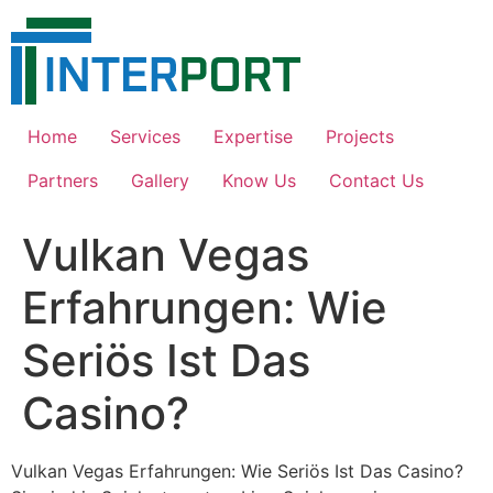
Skip
to
content
Home
Services
Expertise
Projects
Partners
Gallery
Know Us
Contact Us
Vulkan Vegas
Erfahrungen: Wie
Seriös Ist Das
Casino?
Vulkan Vegas Erfahrungen: Wie Seriös Ist Das Casino?