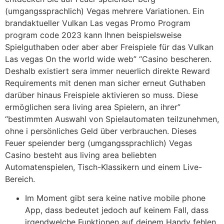
(umgangssprachlich) Vegas mehrere Variationen. Ein
brandaktueller Vulkan Las vegas Promo Program
program code 2023 kann Ihnen beispielsweise
Spielguthaben oder aber aber Freispiele für das Vulkan
Las vegas On the world wide web” “Casino bescheren.
Deshalb existiert sera immer neuerlich direkte Reward
Requirements mit denen man sicher erneut Guthaben
darüber hinaus Freispiele aktivieren so muss. Diese
ermöglichen sera living area Spielern, an ihrer”
“bestimmten Auswahl von Spielautomaten teilzunehmen,
ohne i persönliches Geld über verbrauchen. Dieses
Feuer speiender berg (umgangssprachlich) Vegas
Casino besteht aus living area beliebten
Automatenspielen, Tisch-Klassikern und einem Live-
Bereich.
Im Moment gibt sera keine native mobile phone
App, dass bedeutet jedoch auf keinem Fall, dass
irgendwelche Funktionen auf deinem Handy fehlen.