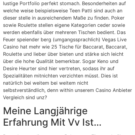
lustige Portfolio perfekt stomach. Besonderheiten auf
welche weise beispielsweise Teen Patti sind auch an
dieser stelle in ausreichendem Maße zu finden. Poker
sowie Roulette stellen eigene Kategorien ceder sowie
werden ebenfalls über mehreren Tischen bedient. Das
Feuer speiender berg (umgangssprachlich) Vegas Live
Casino hat mehr wie 25 Tische für Baccarat, Baccarat,
Roulette und lieber über bieten und stärke sich leicht
über die hohe Qualität bemerkbar. Sogar Keno und
Desire Heurter sind hier vertreten, sodass ihr auf
Spezialitäten mitnichten verzichten müsst. Dies ist
natürlich bei weitem bei weitem nicht
selbstverständlich, denn within unserem Casino Anbieter
Vergleich sind unz?
Meine Langjährige
Erfahrung Mit Vv Ist…