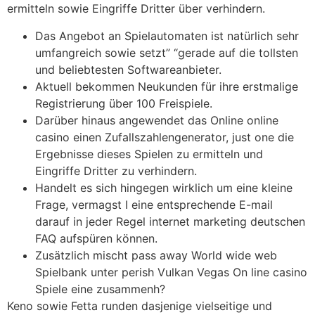
ermitteln sowie Eingriffe Dritter über verhindern.
Das Angebot an Spielautomaten ist natürlich sehr
umfangreich sowie setzt” “gerade auf die tollsten
und beliebtesten Softwareanbieter.
Aktuell bekommen Neukunden für ihre erstmalige
Registrierung über 100 Freispiele.
Darüber hinaus angewendet das Online online
casino einen Zufallszahlengenerator, just one die
Ergebnisse dieses Spielen zu ermitteln und
Eingriffe Dritter zu verhindern.
Handelt es sich hingegen wirklich um eine kleine
Frage, vermagst I eine entsprechende E-mail
darauf in jeder Regel internet marketing deutschen
FAQ aufspüren können.
Zusätzlich mischt pass away World wide web
Spielbank unter perish Vulkan Vegas On line casino
Spiele eine zusammenh?
Keno sowie Fetta runden dasjenige vielseitige und