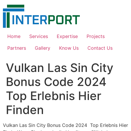
Skip
to
content
Home
Services
Expertise
Projects
Partners
Gallery
Know Us
Contact Us
Vulkan Las Sin City
Bonus Code 2024 ️
Top Erlebnis Hier
Finden
Vulkan Las Sin City Bonus Code 2024 ️ Top Erlebnis Hier