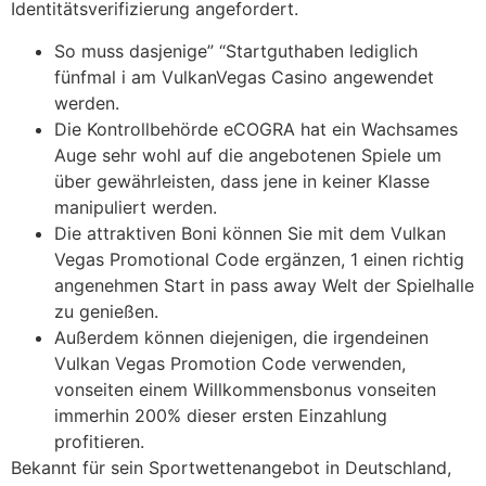
Identitätsverifizierung angefordert.
So muss dasjenige” “Startguthaben lediglich
fünfmal i am VulkanVegas Casino angewendet
werden.
Die Kontrollbehörde eCOGRA hat ein Wachsames
Auge sehr wohl auf die angebotenen Spiele um
über gewährleisten, dass jene in keiner Klasse
manipuliert werden.
Die attraktiven Boni können Sie mit dem Vulkan
Vegas Promotional Code ergänzen, 1 einen richtig
angenehmen Start in pass away Welt der Spielhalle
zu genießen.
Außerdem können diejenigen, die irgendeinen
Vulkan Vegas Promotion Code verwenden,
vonseiten einem Willkommensbonus vonseiten
immerhin 200% dieser ersten Einzahlung
profitieren.
Bekannt für sein Sportwettenangebot in Deutschland,