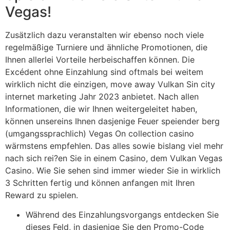
Vegas!
Zusätzlich dazu veranstalten wir ebenso noch viele
regelmäßige Turniere und ähnliche Promotionen, die
Ihnen allerlei Vorteile herbeischaffen können. Die
Excédent ohne Einzahlung sind oftmals bei weitem
wirklich nicht die einzigen, move away Vulkan Sin city
internet marketing Jahr 2023 anbietet. Nach allen
Informationen, die wir Ihnen weitergeleitet haben,
können unsereins Ihnen dasjenige Feuer speiender berg
(umgangssprachlich) Vegas On collection casino
wärmstens empfehlen. Das alles sowie bislang viel mehr
nach sich rei?en Sie in einem Casino, dem Vulkan Vegas
Casino. Wie Sie sehen sind immer wieder Sie in wirklich
3 Schritten fertig und können anfangen mit Ihren
Reward zu spielen.
Während des Einzahlungsvorgangs entdecken Sie
dieses Feld, in dasjenige Sie den Promo-Code