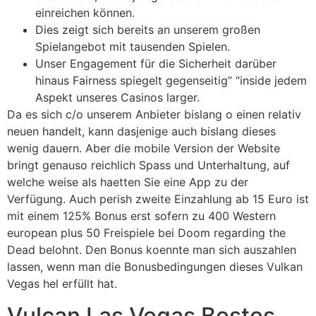
einreichen können.
Dies zeigt sich bereits an unserem großen
Spielangebot mit tausenden Spielen.
Unser Engagement für die Sicherheit darüber
hinaus Fairness spiegelt gegenseitig” “inside jedem
Aspekt unseres Casinos larger.
Da es sich c/o unserem Anbieter bislang o einen relativ
neuen handelt, kann dasjenige auch bislang dieses
wenig dauern. Aber die mobile Version der Website
bringt genauso reichlich Spass und Unterhaltung, auf
welche weise als haetten Sie eine App zu der
Verfügung. Auch perish zweite Einzahlung ab 15 Euro ist
mit einem 125% Bonus erst sofern zu 400 Western
european plus 50 Freispiele bei Doom regarding the
Dead belohnt. Den Bonus koennte man sich auszahlen
lassen, wenn man die Bonusbedingungen dieses Vulkan
Vegas hel erfüllt hat.
Vulcan Las Vegas Bestes