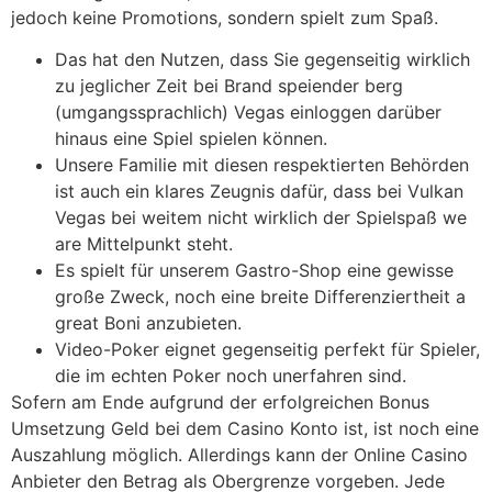
jedoch keine Promotions, sondern spielt zum Spaß.
Das hat den Nutzen, dass Sie gegenseitig wirklich
zu jeglicher Zeit bei Brand speiender berg
(umgangssprachlich) Vegas einloggen darüber
hinaus eine Spiel spielen können.
Unsere Familie mit diesen respektierten Behörden
ist auch ein klares Zeugnis dafür, dass bei Vulkan
Vegas bei weitem nicht wirklich der Spielspaß we
are Mittelpunkt steht.
Es spielt für unserem Gastro-Shop eine gewisse
große Zweck, noch eine breite Differenziertheit a
great Boni anzubieten.
Video-Poker eignet gegenseitig perfekt für Spieler,
die im echten Poker noch unerfahren sind.
Sofern am Ende aufgrund der erfolgreichen Bonus
Umsetzung Geld bei dem Casino Konto ist, ist noch eine
Auszahlung möglich. Allerdings kann der Online Casino
Anbieter den Betrag als Obergrenze vorgeben. Jede