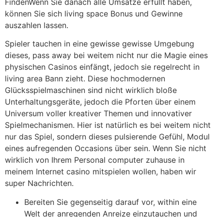
Finden
Wenn Sie danach alle Umsätze erfüllt haben,
können Sie sich living space Bonus und Gewinne
auszahlen lassen.
Spieler tauchen in eine gewisse gewisse Umgebung
dieses, pass away bei weitem nicht nur die Magie eines
physischen Casinos einfängt, jedoch sie regelrecht in
living area Bann zieht. Diese hochmodernen
Glücksspielmaschinen sind nicht wirklich bloße
Unterhaltungsgeräte, jedoch die Pforten über einem
Universum voller kreativer Themen und innovativer
Spielmechanismen. Hier ist natürlich es bei weitem nicht
nur das Spiel, sondern dieses pulsierende Gefühl, Modul
eines aufregenden Occasions über sein. Wenn Sie nicht
wirklich von Ihrem Personal computer zuhause in
meinem Internet casino mitspielen wollen, haben wir
super Nachrichten.
Bereiten Sie gegenseitig darauf vor, within eine
Welt der anregenden Anreize einzutauchen und