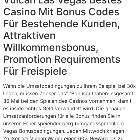
Сasino Mit Bonus Codes
Für Bestehende Kunden,
Attraktiven
Willkommensbonus,
Promotion Requirements
Für Freispiele
Wenn die Umsatzbedingungen zu ihrem Beispiel bei 30x
liegen, müssen Zocker das” “Bonusguthaben insgesamt
30 Mal bei den Spielen des Casinos vornehmen, damit
es inside echtes Geld verwandelt wird. Die genauen
Umsatzanforderungen für alle Bonus finden Sie in
unseren Feuer speiender berg (umgangssprachlich)
Vegas Bonusbedingungen. Jeden Mittwoch kriegen
Zocker bei Vulkan Wager einen 60% Reward bis zu