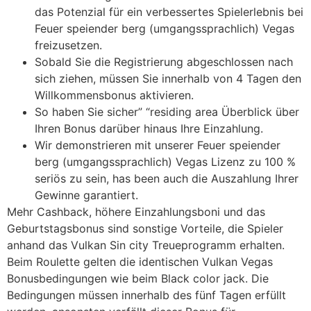
das Potenzial für ein verbessertes Spielerlebnis bei
Feuer speiender berg (umgangssprachlich) Vegas
freizusetzen.
Sobald Sie die Registrierung abgeschlossen nach
sich ziehen, müssen Sie innerhalb von 4 Tagen den
Willkommensbonus aktivieren.
So haben Sie sicher” “residing area Überblick über
Ihren Bonus darüber hinaus Ihre Einzahlung.
Wir demonstrieren mit unserer Feuer speiender
berg (umgangssprachlich) Vegas Lizenz zu 100 %
seriös zu sein, has been auch die Auszahlung Ihrer
Gewinne garantiert.
Mehr Cashback, höhere Einzahlungsboni und das
Geburtstagsbonus sind sonstige Vorteile, die Spieler
anhand das Vulkan Sin city Treueprogramm erhalten.
Beim Roulette gelten die identischen Vulkan Vegas
Bonusbedingungen wie beim Black color jack. Die
Bedingungen müssen innerhalb des fünf Tagen erfüllt