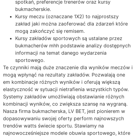
spotkań, preferencje trenerów oraz kursy
bukmacherskie.
Kursy meczu (oznaczane 1X2) to najprostszy
zakład jaki można zaoferować dla zdarzeń które
mogą zakończyć się remisem.
Kursy zakładów sportowych są ustalane przez
bukmacherów mhh podstawie analizy dostępnych
informacji na temat danego wydarzenia
sportowego.
Te czynniki mają duże znaczenie dla wyników meczów i
mogą wpłynąć na rezultaty zakładów. Pozwalają one
em kombinacje różnych wyników i oferują większą
elastyczność w sytuacji nietrafienia wszystkich typów.
Systemy zakładów umożliwiają obstawianie różnych
kombinacji wyników, co zwiększa szansę na wygraną.
Nasza firma bukmacherska, LV BET, jest pionierem w
dopasowywaniu swojej oferty perform najnowszych
trendów watts świecie sportu. Stawiamy na
najnowocześniejsze modele obuwia sportowego, które