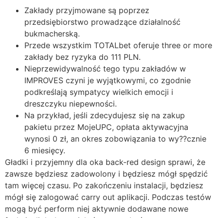
Zakłady przyjmowane są poprzez
przedsiębiorstwo prowadzące działalność
bukmacherską.
Przede wszystkim TOTALbet oferuje three or more
zakłady bez ryzyka do 111 PLN.
Nieprzewidywalność tego typu zakładów w
IMPROVES czyni je wyjątkowymi, co zgodnie
podkreślają sympatycy wielkich emocji i
dreszczyku niepewności.
Na przykład, jeśli zdecydujesz się na zakup
pakietu przez MojeUPC, opłata aktywacyjna
wynosi 0 zł, an okres zobowiązania to wy??cznie
6 miesięcy.
Gładki i przyjemny dla oka back-red design sprawi, że
zawsze będziesz zadowolony i będziesz mógł spędzić
tam więcej czasu. Po zakończeniu instalacji, będziesz
mógł się zalogować carry out aplikacji. Podczas testów
mogą być perform niej aktywnie dodawane nowe