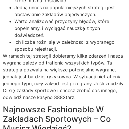
które można obstawiać.
Jedną unces najpopularniejszych strategii jest
obstawianie zakładów pojedynczych.
Warto analizować przyczyny błędów, które
popełniamy, i wyciągać nauczkę z tych
doświadczeń.
Ich liczba różni się w zależności z wybranego
sposobu rejestracji.
W ramach tej strategii dobieramy kilka zdarzeń i nasza
wygrana zależy od trafienia wszystkich typów. Ta
strategia pozwala na większe potencjalne wygrane,
jednak jest bardziej ryzykowna. W sytuacji nietrafienia
jednego typu, cały zakład jest przegrany. Jeśli znudziły
Ci się zakłady sportowe i chcesz zrobić coś innego,
odwiedź nasze kasyno 888Starz.
Najnowsze Fashionable W
Zakładach Sportowych – Co
Musisz Wiedzieć?