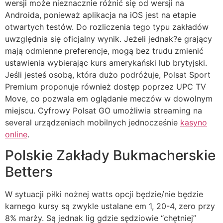
wersji może nieznacznie różnić się od wersji na
Androida, ponieważ aplikacja na iOS jest na etapie
otwartych testów. Do rozliczenia tego typu zakładów
uwzględnia się oficjalny wynik. Jeżeli jednak?e grający
mają odmienne preferencje, mogą bez trudu zmienić
ustawienia wybierając kurs amerykański lub brytyjski.
Jeśli jesteś osobą, która dużo podróżuje, Polsat Sport
Premium proponuje również dostęp poprzez UPC TV
Move, co pozwala em oglądanie meczów w dowolnym
miejscu. Cyfrowy Polsat GO umożliwia streaming na
several urządzeniach mobilnych jednocześnie
kasyno
online
.
Polskie Zakłady Bukmacherskie
Betters
W sytuacji piłki nożnej watts opcji będzie/nie będzie
karnego kursy są zwykle ustalane em 1, 20-4, zero przy
8% marży. Są jednak lig gdzie sędziowie “chętniej”