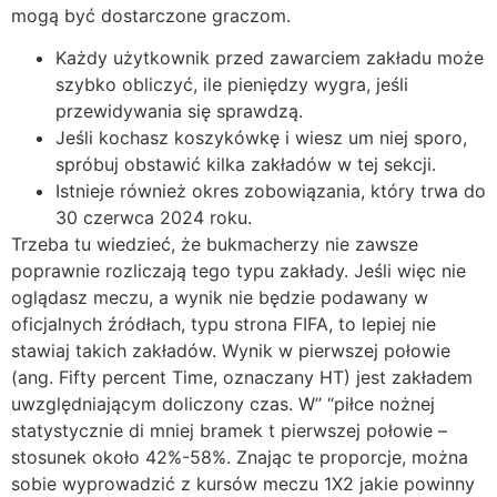
mogą być dostarczone graczom.
Każdy użytkownik przed zawarciem zakładu może
szybko obliczyć, ile pieniędzy wygra, jeśli
przewidywania się sprawdzą.
Jeśli kochasz koszykówkę i wiesz um niej sporo,
spróbuj obstawić kilka zakładów w tej sekcji.
Istnieje również okres zobowiązania, który trwa do
30 czerwca 2024 roku.
Trzeba tu wiedzieć, że bukmacherzy nie zawsze
poprawnie rozliczają tego typu zakłady. Jeśli więc nie
oglądasz meczu, a wynik nie będzie podawany w
oficjalnych źródłach, typu strona FIFA, to lepiej nie
stawiaj takich zakładów. Wynik w pierwszej połowie
(ang. Fifty percent Time, oznaczany HT) jest zakładem
uwzględniającym doliczony czas. W” “piłce nożnej
statystycznie di mniej bramek t pierwszej połowie –
stosunek około 42%-58%. Znając te proporcje, można
sobie wyprowadzić z kursów meczu 1X2 jakie powinny