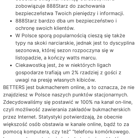
zobowiązuje 888Starz do zachowania
bezpieczeństwa Twoich pieniędzy i informacji.
888Starz bardzo dba um bezpieczeństwo i
ochronę swoich klientów.
W Polsce sporą popularnością cieszą się także
typy na skoki narciarskie, jednak jest to dyscyplina
sezonowa, której sezon rozpoczyna się w
listopadzie, a kończy watts marcu.
Ciekawostką jest, że w niektórych ligach
gospodarze trafiają um 2% rzadziej z gości z
uwagi na presję własnych kibiców.
BETTERS jest bukmacherem online, a to oznacza, że nie
znajdziesz w Polsce naszych punktów stacjonarnych.
Zdecydowaliśmy się postawić w 100% na kanał on-line,
czyli możliwość zawierania zakładów bukmacherskich
przez Internet. Statystyki potwierdzają, że obecnie
większość osób obstawia w kanale online, bądź to za
pomocą komputera, czy też” “telefonu komórkowego.