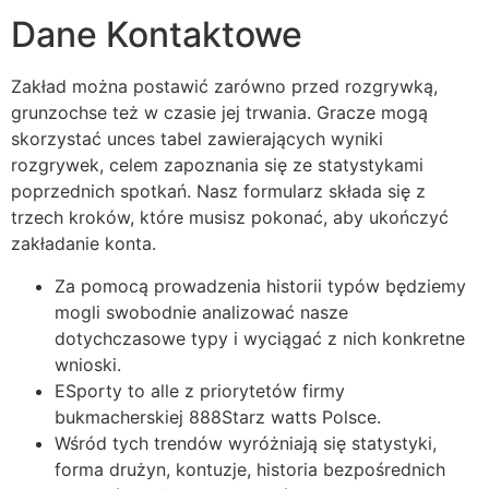
Dane Kontaktowe
Zakład można postawić zarówno przed rozgrywką,
grunzochse też w czasie jej trwania. Gracze mogą
skorzystać unces tabel zawierających wyniki
rozgrywek, celem zapoznania się ze statystykami
poprzednich spotkań. Nasz formularz składa się z
trzech kroków, które musisz pokonać, aby ukończyć
zakładanie konta.
Za pomocą prowadzenia historii typów będziemy
mogli swobodnie analizować nasze
dotychczasowe typy i wyciągać z nich konkretne
wnioski.
ESporty to alle z priorytetów firmy
bukmacherskiej 888Starz watts Polsce.
Wśród tych trendów wyróżniają się statystyki,
forma drużyn, kontuzje, historia bezpośrednich