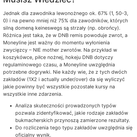
Jednak dla zawodnika lewonożnego ok. 67% (1, 50-3,
0) i na pewno mniej niż 75% dla zawodników, których
silną domeną keineswegs są strzały (np. obrońcy).
Różnica jest taka, że w DNB remis powoduje zwrot, a
Moneyline jest ważny do momentu wyłonienia
zwycięzcy – NIE mother zwrotów. Na przykład w
koszykówce, piłce nożnej, hokeju DNB dotyczy
regulaminowego czasu, a Moneyline uwzględnia
potrzebne dogrywki. Nie każdy wie, że z tych dwóch
zakładów (1X2 i actually under/over) da się wyliczyć
jakie powinny być wszystkie pozostałe kursy na
wszystkie inne zdarzenia.
Analiza skuteczności prowadzonych typów
pozwala zidentyfikować, jakie rodzaje zakładów
bukmacherskich przynoszą zamierzone rezultaty.
Do rozliczenia tego typu zakładów uwzględnia się
oficjalny wynik.