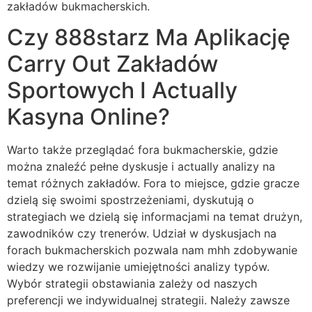
zakładów bukmacherskich.
Czy 888starz Ma Aplikację
Carry Out Zakładów
Sportowych I Actually
Kasyna Online?
Warto także przeglądać fora bukmacherskie, gdzie
można znaleźć pełne dyskusje i actually analizy na
temat różnych zakładów. Fora to miejsce, gdzie gracze
dzielą się swoimi spostrzeżeniami, dyskutują o
strategiach we dzielą się informacjami na temat drużyn,
zawodników czy trenerów. Udział w dyskusjach na
forach bukmacherskich pozwala nam mhh zdobywanie
wiedzy we rozwijanie umiejętności analizy typów.
Wybór strategii obstawiania zależy od naszych
preferencji we indywidualnej strategii. Należy zawsze